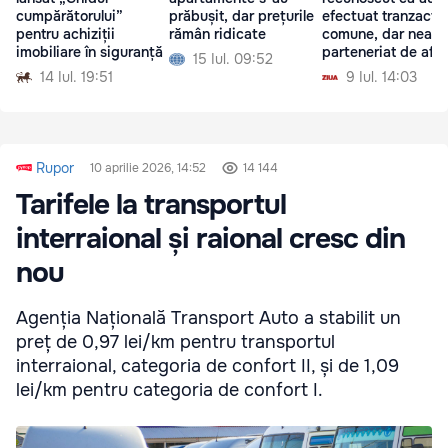
cumpărătorului”
prăbușit, dar prețurile
efectuat tranzacții
pentru achiziții
rămân ridicate
comune, dar neagă
imobiliare în siguranță
parteneriat de afac
15 Iul. 09:52
14 Iul. 19:51
9 Iul. 14:03
Rupor
10 aprilie 2026, 14:52
14 144
Tarifele la transportul
interraional și raional cresc din
nou
Agenția Națională Transport Auto a stabilit un
preț de 0,97 lei/km pentru transportul
interraional, categoria de confort II, și de 1,09
lei/km pentru categoria de confort I.