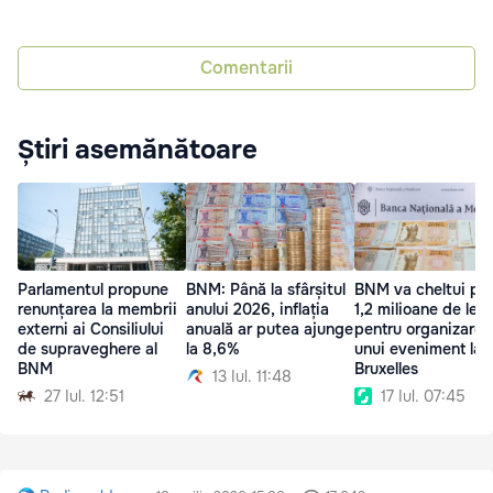
Comentarii
Știri asemănătoare
Parlamentul propune
BNM: Până la sfârșitul
BNM va cheltui pe
renunțarea la membrii
anului 2026, inflația
1,2 milioane de lei
externi ai Consiliului
anuală ar putea ajunge
pentru organizarea
de supraveghere al
la 8,6%
unui eveniment la
BNM
Bruxelles
13 Iul. 11:48
27 Iul. 12:51
17 Iul. 07:45