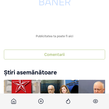
Publicitatea ta poate fi aici
Comentarii
Știri asemănătoare
PSRM, despre decizia
Probe noi în dosarul lui
Dodon, despre Tof
Curții Constituționale:
Dodon, admise de
Viitorul prim-minis