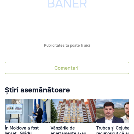
Publicitatea ta poate fi aici
Comentarii
Știri asemănătoare
În Moldova a fost
Vânzările de
Trubca și Cojuhari
lansat „Ghidul
apartamente s-au
recunoscut că au