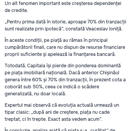
Un alt fenomen important este creșterea dependenței
de credite.
„Pentru prima dată în istorie, aproape 70% din tranzacții
sunt realizate prin ipotecă”, constată Veaceslav Ioniță.
În aceste condiții, pe piață au rămas în principal
cumpărătorii finali, care nu dispun de resurse financiare
proprii suficiente și apelează la finanțarea bancară.
Totodată, Capitala își pierde din ponderea dominantă
pe piața imobiliară națională. Dacă anterior Chișinăul
genera între 60% și 70% din tranzacții, în prezent cota a
coborât sub 50%, ceea ce indică o scădere
generalizată, nu doar locală.
Expertul mai observă că evoluția actuală urmează un
tipar clasic: „după ani de creștere, piața nu cade
treptat, ci în trepte. Exact asta vedem acum”.
În concluzie, analiza arată că piața s-a „curățat” de