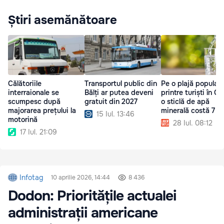
Știri asemănătoare
Călătoriile
Transportul public din
Pe o plajă popular
interraionale se
Bălți ar putea deveni
printre turiști în Gr
scumpesc după
gratuit din 2027
o sticlă de apă
majorarea prețului la
minerală costă 7 e
15 Iul. 13:46
motorină
28 Iul. 08:12
17 Iul. 21:09
Infotag
10 aprilie 2026, 14:44
8 436
Dodon: Prioritățile actualei
administrații americane