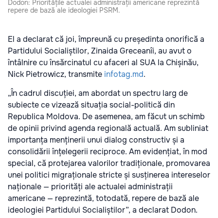
Dodon: Prioritățile actualei administrații americane reprezintă
repere de bază ale ideologiei PSRM.
El a declarat că joi, împreună cu președinta onorifică a
Partidului Socialiștilor, Zinaida Greceanîi, au avut o
întâlnire cu însărcinatul cu afaceri al SUA la Chișinău,
Nick Pietrowicz, transmite
infotag.md
.
„În cadrul discuției, am abordat un spectru larg de
subiecte ce vizează situația social-politică din
Republica Moldova. De asemenea, am făcut un schimb
de opinii privind agenda regională actuală. Am subliniat
importanța menținerii unui dialog constructiv și a
consolidării înțelegerii reciproce. Am evidențiat, în mod
special, că protejarea valorilor tradiționale, promovarea
unei politici migraționale stricte și susținerea intereselor
naționale — priorități ale actualei administrații
americane — reprezintă, totodată, repere de bază ale
ideologiei Partidului Socialiștilor”, a declarat Dodon.