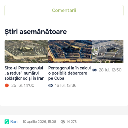
Comentarii
Știri asemănătoare
Site-ul Pentagonului
Pentagonul ia în calcul
28 Iul. 12:50
„a redus” numărul
o posibilă debarcare
soldaților uciși în Iran
pe Cuba
25 Iul. 14:00
16 Iul. 13:36
Bani
10 aprilie 2026, 15:08
14 278