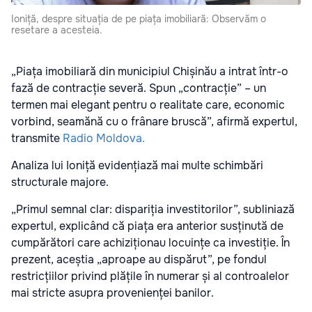
Ioniță, despre situația de pe piața imobiliară: Observăm o
resetare a acesteia.
„Piața imobiliară din municipiul Chișinău a intrat într-o
fază de contracție severă. Spun „contracție” – un
termen mai elegant pentru o realitate care, economic
vorbind, seamănă cu o frânare bruscă”, afirmă expertul,
transmite
Radio Moldova.
Analiza lui Ioniță evidențiază mai multe schimbări
structurale majore.
„Primul semnal clar: dispariția investitorilor”, subliniază
expertul, explicând că piața era anterior susținută de
cumpărători care achiziționau locuințe ca investiție. În
prezent, aceștia „aproape au dispărut”, pe fondul
restricțiilor privind plățile în numerar și al controalelor
mai stricte asupra provenienței banilor.