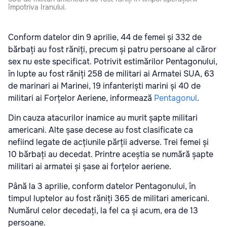
împotriva Iranului.
Conform datelor din 9 aprilie, 44 de femei și 332 de
bărbați au fost răniți, precum și patru persoane al căror
sex nu este specificat. Potrivit estimărilor Pentagonului,
în lupte au fost răniți 258 de militari ai Armatei SUA, 63
de marinari ai Marinei, 19 infanteriști marini și 40 de
militari ai Forțelor Aeriene, informează
Pentagonul
.
Din cauza atacurilor inamice au murit șapte militari
americani. Alte șase decese au fost clasificate ca
nefiind legate de acțiunile părții adverse. Trei femei și
10 bărbați au decedat. Printre aceștia se numără șapte
militari ai armatei și șase ai forțelor aeriene.
Până la 3 aprilie, conform datelor Pentagonului, în
timpul luptelor au fost răniți 365 de militari americani.
Numărul celor decedați, la fel ca și acum, era de 13
persoane.