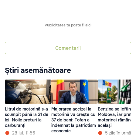
Publicitatea ta poate fi aici
Comentarii
Știri asemănătoare
Litrul de motorină s-a
Majorarea accizei la
Benzina se ieftineș
scumpit până la 31 de
motorină va crește cu
Moldova, iar prețul
lei. Noile prețuri la
37 de bani: Tofan a
motorinei rămâne
carburanți
îndemnat la patriotism
același
economic
28 Iul. 11:56
5 zile în urmă