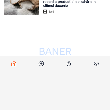
record a producției de zahăr din
ultimul deceniu
ieri
Publicitatea ta poate fi aici
Un bărbat a avariat o cameră de
supraveghere video pe teritoriul unei
misiunii diplomatice din Capitală
ieri