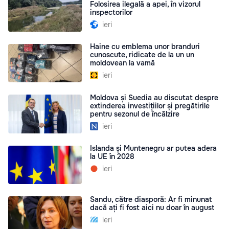
Folosirea ilegală a apei, în vizorul
inspectorilor
ieri
Haine cu emblema unor branduri
cunoscute, ridicate de la un un
moldovean la vamă
ieri
Moldova și Suedia au discutat despre
extinderea investițiilor și pregătirile
pentru sezonul de încălzire
ieri
Islanda și Muntenegru ar putea adera
la UE în 2028
ieri
Sandu, către diasporă: Ar fi minunat
dacă ați fi fost aici nu doar în august
ieri