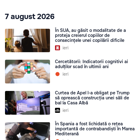
7 august 2026
În SUA, au găsit o modalitate de a
proteja creierul copiilor de
consecințele unei copilării dificile
ieri
Cercetătorii: Indicatorii cognitivi ai
adulților scad în ultimii ani
ieri
Curtea de Apel l-a obligat pe Trump
să oprească construcția unei săli de
bal la Casa Albă
ieri
În Spania a fost lichidată o rețea
importantă de contrabandiști în Marea
Mediterană