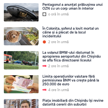
Pentagonul a anunțat prăbușirea unui
OZN cu un corp uman în interior
o oră în urmă
În Colonița, șoferul a lovit mortal un
câine și a plecat de la locul
incidentului
2 ore în urmă
La volanul BMW-ului răsturnat în
apropierea aeroportului din Chișinău
se afla fiica directoarei liceului
2 ore în urmă
Limita operațiunilor valutare fără
permisiunea BNM va crește până la
250.000 de euro
4 ore în urmă
Piața imobiliară din Chișinău își revine
datorită cererii din suburbii