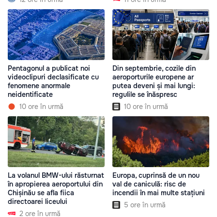
Pentagonul a publicat noi
Din septembrie, cozile din
videoclipuri declasificate cu
aeroporturile europene ar
fenomene anormale
putea deveni și mai lungi:
neidentificate
regulile se înăspresc
10 ore în urmă
10 ore în urmă
La volanul BMW-ului răsturnat
Europa, cuprinsă de un nou
în apropierea aeroportului din
val de caniculă: risc de
Chișinău se afla fiica
incendii în mai multe stațiuni
directoarei liceului
5 ore în urmă
2 ore în urmă