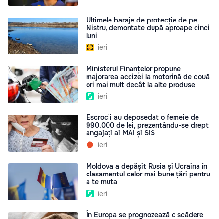
Ultimele baraje de protecție de pe
Nistru, demontate după aproape cinci
luni
ieri
Ministerul Finanțelor propune
majorarea accizei la motorină de două
ori mai mult decât la alte produse
ieri
Escrocii au deposedat o femeie de
990.000 de lei, prezentându-se drept
angajați ai MAI și SIS
ieri
Moldova a depășit Rusia și Ucraina în
clasamentul celor mai bune țări pentru
a te muta
ieri
În Europa se prognozează o scădere