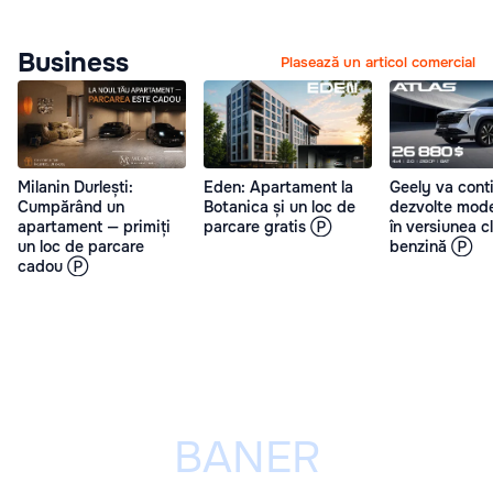
Business
Plasează un articol comercial
Milanin Durlești:
Eden: Apartament la
Geely va cont
Cumpărând un
Botanica și un loc de
dezvolte mode
apartament — primiți
parcare gratis Ⓟ
în versiunea c
un loc de parcare
benzină Ⓟ
cadou Ⓟ