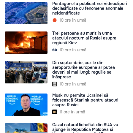
Pentagonul a publicat noi videoclipuri
declasificate cu fenomene anormale
neidentificate
10 ore în urmă
Trei persoane au murit în urma
atacului nocturn al Rusiei asupra
regiunii Kiev
10 ore în urmă
Din septembrie, cozile din
aeroporturile europene ar putea
deveni și mai lungi: regulile se
înăspresc
10 ore în urmă
Musk nu permite Ucrainei să
folosească Starlink pentru atacuri
asupra Rusiei
11 ore în urmă
Gazul natural lichefiat din SUA va
ajunge în Republica Moldova și