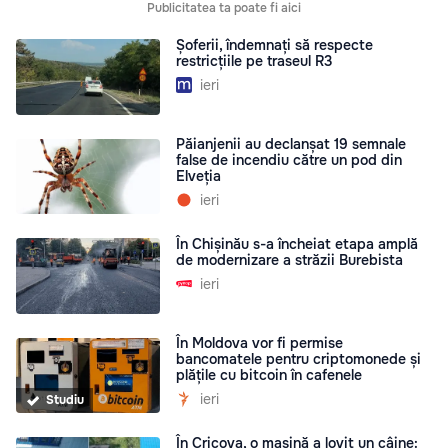
Publicitatea ta poate fi aici
Șoferii, îndemnați să respecte
restricțiile pe traseul R3
ieri
Păianjenii au declanșat 19 semnale
false de incendiu către un pod din
Elveția
ieri
În Chișinău s-a încheiat etapa amplă
de modernizare a străzii Burebista
ieri
În Moldova vor fi permise
bancomatele pentru criptomonede și
plățile cu bitcoin în cafenele
ieri
Studiu
În Cricova, o mașină a lovit un câine: