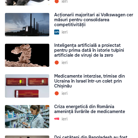
ieri
Acționarii majoritari ai Volkswagen cer
măsuri pentru consolidarea
competitivității
ieri
Inteligența artificială a proiectat
pentru prima dată în istorie tulpini
artificiale de viruși de la zero
ieri
Medicamente interzise, trimise din
Ucraina în Israel într-un colet prin
Chișinău
ieri
Criza energetică din România
amenință livrările de medicamente
ieri
Doi cetățeni din Bangladesh au fost