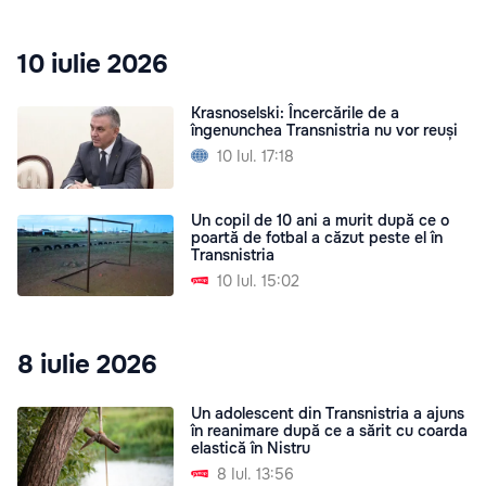
10 iulie 2026
Krasnoselski: Încercările de a
îngenunchea Transnistria nu vor reuși
10 Iul. 17:18
Un copil de 10 ani a murit după ce o
poartă de fotbal a căzut peste el în
Transnistria
10 Iul. 15:02
8 iulie 2026
Un adolescent din Transnistria a ajuns
în reanimare după ce a sărit cu coarda
elastică în Nistru
8 Iul. 13:56