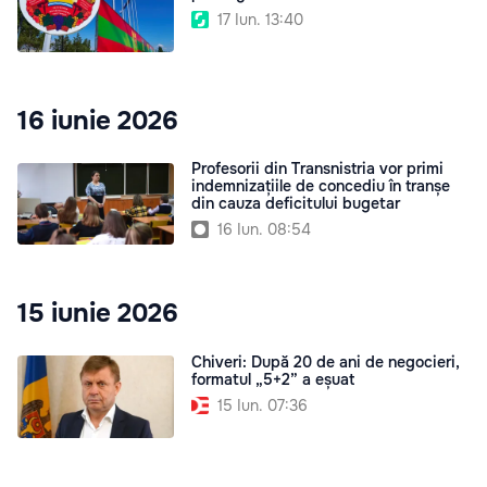
17 Iun. 13:40
16 iunie 2026
Profesorii din Transnistria vor primi
indemnizațiile de concediu în tranșe
din cauza deficitului bugetar
16 Iun. 08:54
15 iunie 2026
Chiveri: După 20 de ani de negocieri,
formatul „5+2” a eșuat
15 Iun. 07:36