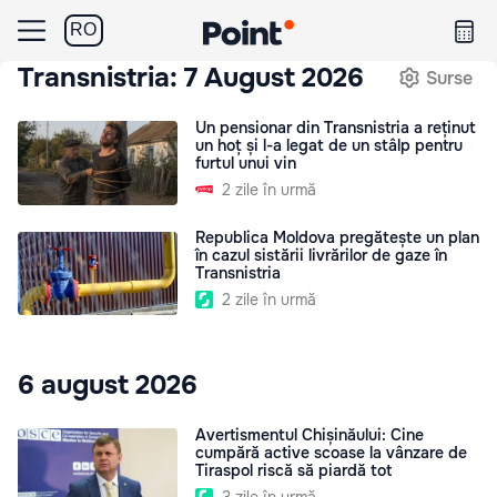
RO
Transnistria: 7 August 2026
Surse
Un pensionar din Transnistria a reținut
un hoț și l-a legat de un stâlp pentru
furtul unui vin
2 zile în urmă
Republica Moldova pregătește un plan
în cazul sistării livrărilor de gaze în
Transnistria
2 zile în urmă
6 august 2026
Avertismentul Chișinăului: Cine
cumpără active scoase la vânzare de
Tiraspol riscă să piardă tot
3 zile în urmă