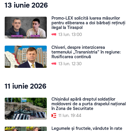
13 iunie 2026
Promo-LEX solicită luarea măsurilor
pentru eliberarea a doi bărbați reținuți
ilegal la Tiraspol
13 Iun. 13:00
Chiveri, despre interzicerea
termenului „Transnistria” în regiune:
Rusificarea continuă
13 Iun. 12:30
11 iunie 2026
Chișinăul apără dreptul soldaților
moldoveni de a purta drapelul național
în Zona de Securitate
11 Iun. 19:44
Legumele și fructele, vândute în rate