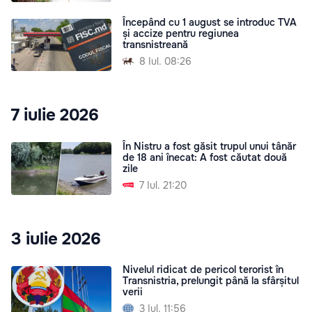
Începând cu 1 august se introduc TVA
și accize pentru regiunea
transnistreană
8 Iul. 08:26
7 iulie 2026
În Nistru a fost găsit trupul unui tânăr
de 18 ani înecat: A fost căutat două
zile
7 Iul. 21:20
3 iulie 2026
Nivelul ridicat de pericol terorist în
Transnistria, prelungit până la sfârșitul
verii
3 Iul. 11:56