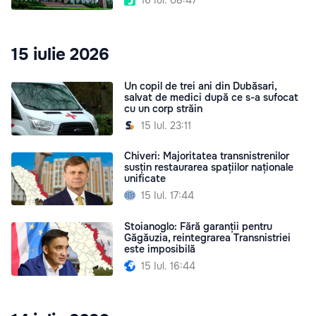
16 Iul. 08:47
15 iulie 2026
Un copil de trei ani din Dubăsari,
salvat de medici după ce s-a sufocat
cu un corp străin
15 Iul. 23:11
Chiveri: Majoritatea transnistrenilor
susțin restaurarea spațiilor naționale
unificate
15 Iul. 17:44
Stoianoglo: Fără garanții pentru
Găgăuzia, reintegrarea Transnistriei
este imposibilă
15 Iul. 16:44