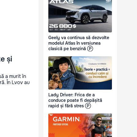
Geely va continua să dezvolte
modelul Atlas în versiunea
clasică pe benzină Ⓟ
e și
ă a murit în
ră. În Lvov au
Lady Driver: Frica de a
conduce poate fi depășită
rapid și fără stres Ⓟ
e