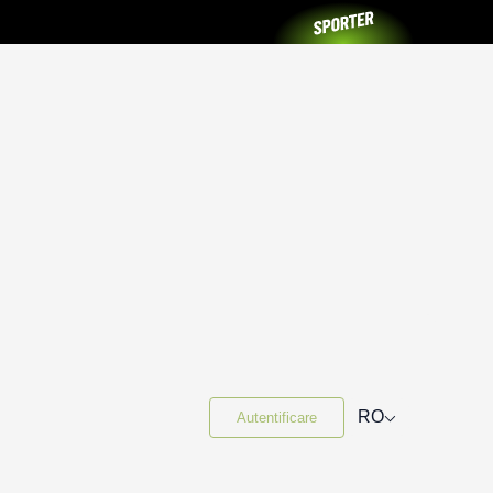
⌵
RO
Autentificare