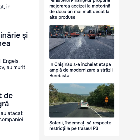
Ministerul Finanțelor propune
majorarea accizei la motorină
t, în
de două ori mai mult decât la
alte produse
inărie și
nea
i Engels.
În Chișinău s-a încheiat etapa
ov, au murit
amplă de modernizare a străzii
Burebista
t de
gră
 au atacat
 companiei
Șoferii, îndemnați să respecte
restricțiile pe traseul R3