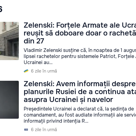
6
Zelenski: Forțele Armate ale Ucr
reușit să doboare doar o rachetă
din 27
Vladimir Zelenski susține că, în noaptea de 1 augu
lipsei rachetelor pentru sistemele Patriot, Forțele
Ucrainei au…
6 zile în urmă
Zelenski: Avem informații despre
planurile Rusiei de a continua at
asupra Ucrainei și navelor
Președintele Ucrainei a declarat că, la ședința de
comandament, au fost audiate informații ale servic
informații privind intenția R…
6 zile în urmă