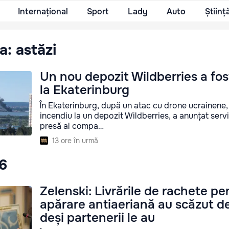
Internațional
Sport
Lady
Auto
Științ
a: astăzi
Un nou depozit Wildberries a fos
la Ekaterinburg
În Ekaterinburg, după un atac cu drone ucrainene, 
incendiu la un depozit Wildberries, a anunțat servi
presă al compa…
13 ore în urmă
26
Zelenski: Livrările de rachete pe
apărare antiaeriană au scăzut de 
deși partenerii le au