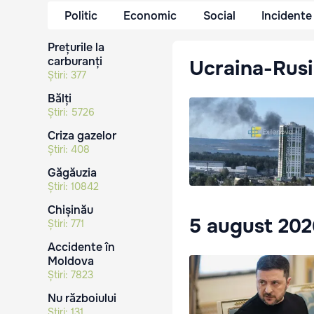
Politic
Economic
Social
Incidente
Prețurile la
carburanți
Ucraina-Rusi
Știri:
377
Bălți
Știri:
5726
Criza gazelor
Știri:
408
Găgăuzia
Știri:
10842
Chișinău
5 august 20
Știri:
771
Accidente în
Moldova
Știri:
7823
Nu războiului
Știri:
131