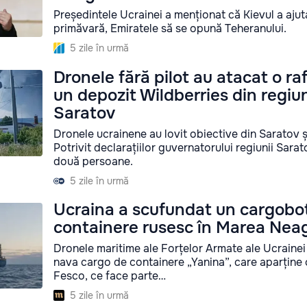
Președintele Ucrainei a menționat că Kievul a ajuta
primăvară, Emiratele să se opună Teheranului.
5 zile în urmă
Dronele fără pilot au atacat o raf
un depozit Wildberries din regiu
Saratov
Dronele ucrainene au lovit obiective din Saratov ș
Potrivit declarațiilor guvernatorului regiunii Sarat
două persoane.
5 zile în urmă
Ucraina a scufundat un cargobo
containere rusesc în Marea Nea
Dronele maritime ale Forțelor Armate ale Ucrainei
nava cargo de containere „Yanina”, care aparține
Fesco, ce face parte…
5 zile în urmă