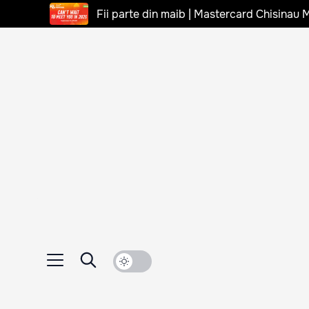
Fii parte din maib | Mastercard Chisinau 