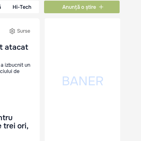
ă
Hi-Tech
Anunță o știre
Surse
t atacat
a izbucnit un
ciului de
ntru
trei ori,