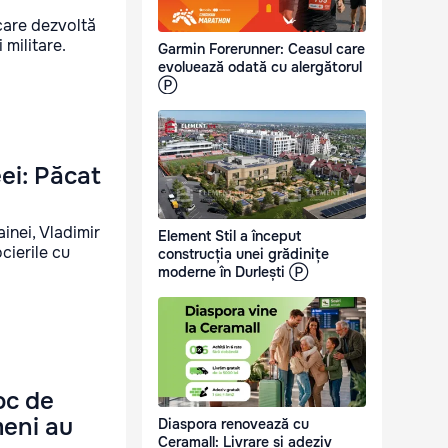
care dezvoltă
 militare.
Garmin Forerunner: Ceasul care
evoluează odată cu alergătorul
Ⓟ
ei: Păcat
ainei, Vladimir
Element Stil a început
cierile cu
construcția unei grădinițe
moderne în Durlești Ⓟ
oc de
meni au
Diaspora renovează cu
Ceramall: Livrare și adeziv