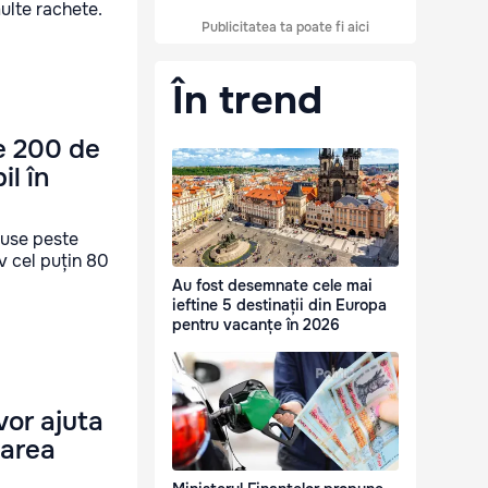
ulte rachete.
Publicitatea ta poate fi aici
În trend
te 200 de
il în
truse peste
v cel puțin 80
Au fost desemnate cele mai
ieftine 5 destinații din Europa
pentru vacanțe în 2026
vor ajuta
Marea