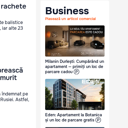
 rachete
Business
Plasează un articol comercial
te balistice
iar alte 23
Milanin Durlești: Cumpărând un
apartament — primiți un loc de
oprească
parcare cadou Ⓟ
 murit
a îndemnat pe
Rusiei. Astfel,
Eden: Apartament la Botanica
și un loc de parcare gratis Ⓟ