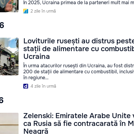
În 2025, Ucraina primea de la parteneri mult mai m
2 zile în urmă
26
Loviturile rusești au distrus pes
stații de alimentare cu combustib
Ucraina
În urma atacurilor rusești din Ucraina, au fost dis
200 de stații de alimentare cu combustibil, inclusi
în regiune…
4 zile în urmă
6
Zelenski: Emiratele Arabe Unite 
ca Rusia să fie contracarată în 
Neagră