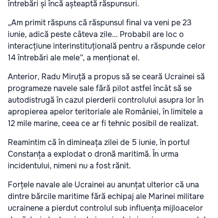
întrebări și încă așteaptă răspunsuri.
„Am primit răspuns că răspunsul final va veni pe 23
iunie, adică peste câteva zile... Probabil are loc o
interacțiune interinstituțională pentru a răspunde celor
14 întrebări ale mele”, a menționat el.
Anterior, Radu Miruță a propus să se ceară Ucrainei să
programeze navele sale fără pilot astfel încât să se
autodistrugă în cazul pierderii controlului asupra lor în
apropierea apelor teritoriale ale României, în limitele a
12 mile marine, ceea ce ar fi tehnic posibil de realizat.
Reamintim că în dimineața zilei de 5 iunie, în portul
Constanța a explodat o dronă maritimă. În urma
incidentului, nimeni nu a fost rănit.
Forțele navale ale Ucrainei au anunțat ulterior că una
dintre bărcile maritime fără echipaj ale Marinei militare
ucrainene a pierdut controlul sub influența mijloacelor