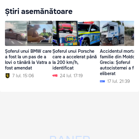
Știri asemănătoare
Șoferul unui BMW care
Șoferul unui Porsche
Accidentul mortal 
a fost la un pas de a
care a accelerat până
familie din Moldova
lovi o tânără la Vatra a
la 200 km/h,
Grecia: Șoferul
fost amendat
identificat
autocisternei a fos
eliberat
7 Iul. 15:06
24 Iul. 17:19
17 Iul. 21:39