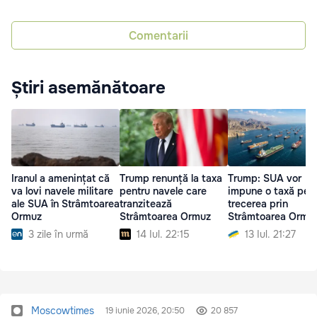
Comentarii
Știri asemănătoare
Iranul a amenințat că
Trump renunță la taxa
Trump: SUA vor
va lovi navele militare
pentru navele care
impune o taxă pen
ale SUA în Strâmtoarea
tranzitează
trecerea prin
Ormuz
Strâmtoarea Ormuz
Strâmtoarea Ormu
3 zile în urmă
14 Iul. 22:15
13 Iul. 21:27
Moscowtimes
19 iunie 2026, 20:50
20 857