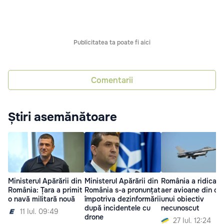
Publicitatea ta poate fi aici
Comentarii
Știri asemănătoare
Ministerul Apărării din
Ministerul Apărării din
România a ridicat î
România: Țara a primit
România s-a pronunțat
aer avioane din ca
o navă militară nouă
împotriva dezinformării
unui obiectiv
după incidentele cu
necunoscut
11 Iul. 09:49
drone
27 Iul. 12:24