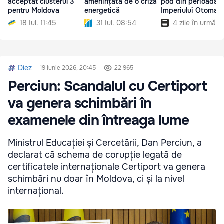
acceptat clusterul 3
amenințată de o criză
pod din perioada
pentru Moldova
energetică
Imperiului Otoman
18 Iul. 11:45
31 Iul. 08:54
4 zile în urmă
Diez
19 iunie 2026, 20:45
22 965
Perciun: Scandalul cu Certiport
va genera schimbări în
examenele din întreaga lume
Ministrul Educației și Cercetării, Dan Perciun, a
declarat că schema de corupție legată de
certificatele internaționale Certiport va genera
schimbări nu doar în Moldova, ci și la nivel
internațional.