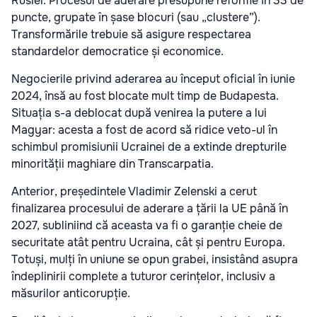
Rusiei. Procesul de aderare presupune reforme în 33 de
puncte, grupate în șase blocuri (sau „clustere”).
Transformările trebuie să asigure respectarea
standardelor democratice și economice.
Negocierile privind aderarea au început oficial în iunie
2024, însă au fost blocate mult timp de Budapesta.
Situația s-a deblocat după venirea la putere a lui
Magyar: acesta a fost de acord să ridice veto-ul în
schimbul promisiunii Ucrainei de a extinde drepturile
minorității maghiare din Transcarpatia.
Anterior, președintele Vladimir Zelenski a cerut
finalizarea procesului de aderare a țării la UE până în
2027, subliniind că aceasta va fi o garanție cheie de
securitate atât pentru Ucraina, cât și pentru Europa.
Totuși, mulți în uniune se opun grabei, insistând asupra
îndeplinirii complete a tuturor cerințelor, inclusiv a
măsurilor anticorupție.