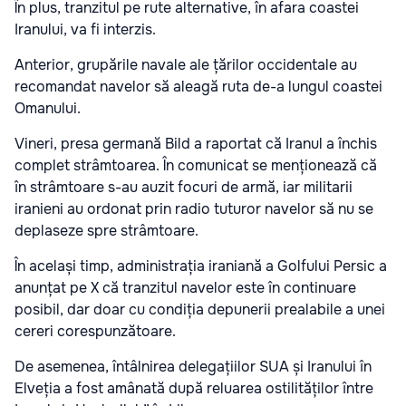
În plus, tranzitul pe rute alternative, în afara coastei
Iranului, va fi interzis.
Anterior, grupările navale ale țărilor occidentale au
recomandat navelor să aleagă ruta de-a lungul coastei
Omanului.
Vineri, presa germană Bild
a raportat
că Iranul a închis
complet strâmtoarea. În comunicat se menționează că
în strâmtoare s-au auzit focuri de armă, iar militarii
iranieni au ordonat prin radio tuturor navelor să nu se
deplaseze spre strâmtoare.
În același timp, administrația iraniană a Golfului Persic
a
anunțat
pe X că tranzitul navelor este în continuare
posibil, dar doar cu condiția depunerii prealabile a unei
cereri corespunzătoare.
De asemenea, întâlnirea delegațiilor SUA și Iranului în
Elveția a fost amânată după reluarea ostilităților între