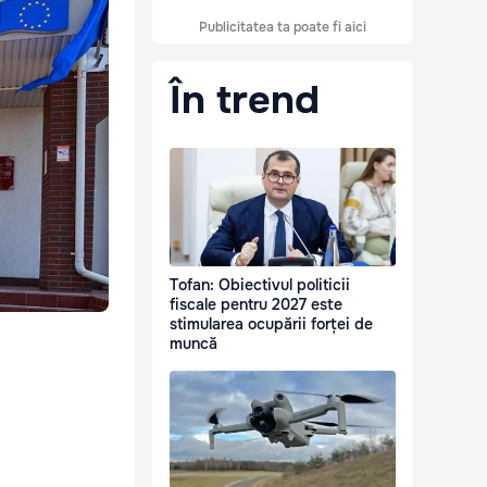
Publicitatea ta poate fi aici
În trend
Tofan: Obiectivul politicii
fiscale pentru 2027 este
stimularea ocupării forței de
muncă