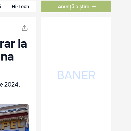
ă
Hi-Tech
Anunță o știre
rar la
ina
ie 2024,