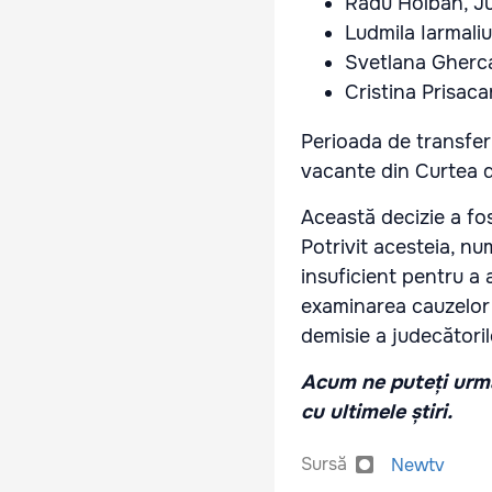
Radu Holban, Ju
Ludmila Iarmaliu
Svetlana Ghercav
Cristina Prisaca
Perioada de transfer 
vacante din Curtea 
Această decizie a fo
Potrivit acesteia, nu
insuficient pentru a 
examinarea cauzelor 
demisie a judecătoril
Acum ne puteți urmă
cu ultimele știri.
Sursă
Newtv