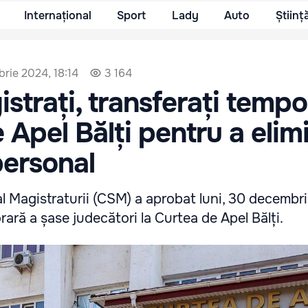
Internațional
Sport
Lady
Auto
Științ
rie 2024, 18:14
3 164
strați, transferați tempo
 Apel Bălți pentru a elim
personal
al Magistraturii (CSM) a aprobat luni, 30 decembr
ară a șase judecători la Curtea de Apel Bălți.