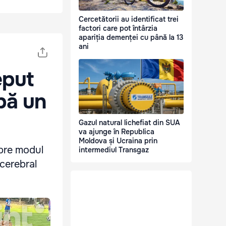
Cercetătorii au identificat trei
factori care pot întârzia
apariția demenței cu până la 13
ani
eput
pă un
Gazul natural lichefiat din SUA
va ajunge în Republica
Moldova și Ucraina prin
spre modul
intermediul Transgaz
 cerebral