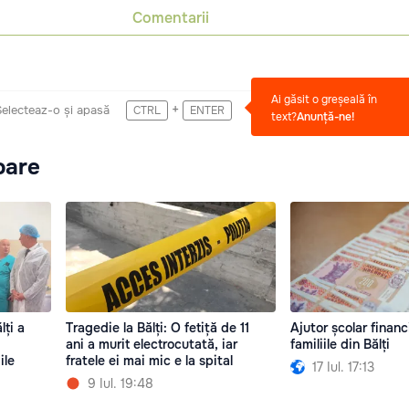
Comentarii
Ai găsit o greșeală în
+
Selecteaz-o și apasă
CTRL
ENTER
text?
Anunță-ne!
oare
lți a
Tragedie la Bălți: O fetiță de 11
Ajutor școlar financ
ani a murit electrocutată, iar
familiile din Bălți
ile
fratele ei mai mic e la spital
17 Iul. 17:13
9 Iul. 19:48