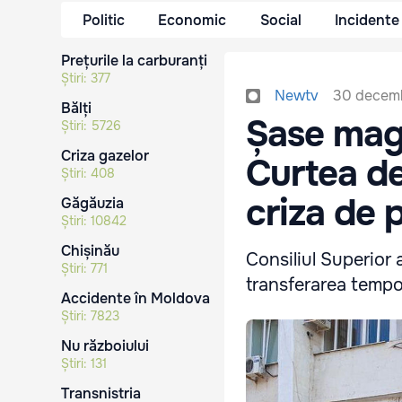
Politic
Economic
Social
Incidente
Prețurile la carburanți
Știri:
377
30 decemb
Newtv
Bălți
Șase magi
Știri:
5726
Criza gazelor
Curtea de
Știri:
408
criza de 
Găgăuzia
Știri:
10842
Chișinău
Consiliul Superior 
Știri:
771
transferarea tempor
Accidente în Moldova
Știri:
7823
Nu războiului
Știri:
131
Transnistria