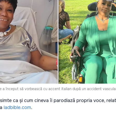
e a început să vorbească cu accent italian după un accident vascular
e simte ca și cum cineva îi parodiază propria voce, rela
la
ladbible.com
.