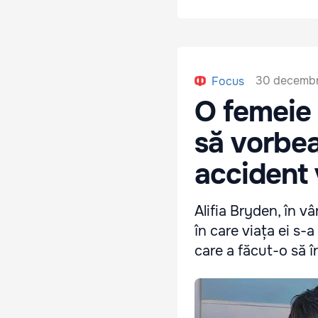
30 decembr
Focus
O femeie 
să vorbea
accident 
Alifia Bryden, în v
în care viața ei s-
care a făcut-o să 