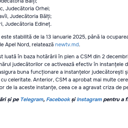
decătoria Bălți;
c, Judecătoria Orhei;
îi, Judecătoria Bălți;
ri, Judecătoria Edineț.
este stabilită de la 13 ianuarie 2025, până la ocuparea
de Apel Nord, relatează
newtv.md
.
st luată în baza hotărârii în plen a CSM din 2 decembr
mărul judecătorilor ce activează efectiv în instanțele 
asigura buna funcționare a instanțelor judecătorești ș
cu celeritate. Anterior, CSM a aprobat mai multe cere
or de la aceste instanțe, ceea ce a agravat criza de p
ri și pe
Telegram
,
Facebook
și
Instagram
pentru a f