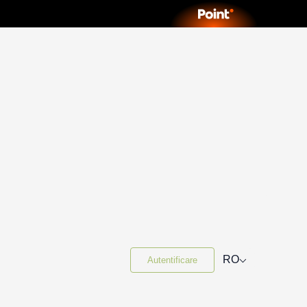
⌵
RO
Autentificare