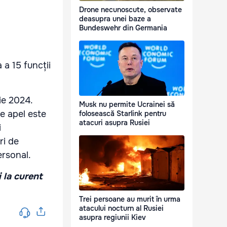
Drone necunoscute, observate
deasupra unei baze a
Bundeswehr din Germania
 a 15 funcții
ie 2024.
Musk nu permite Ucrainei să
de apel este
folosească Starlink pentru
atacuri asupra Rusiei
i
ri de
ersonal.
i la curent
Trei persoane au murit în urma
atacului nocturn al Rusiei
asupra regiunii Kiev