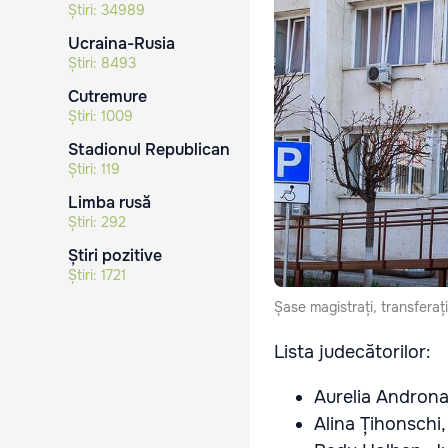
Știri:
34989
Ucraina-Rusia
Știri:
8493
Cutremure
Știri:
1009
Stadionul Republican
Știri:
119
Limba rusă
Știri:
292
Știri pozitive
Știri:
1721
Șase magistrați, transferaț
Lista judecătorilor:
Aurelia Androna
Alina Țihonschi