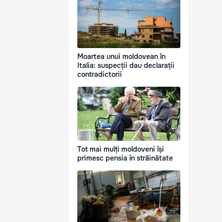
Moartea unui moldovean în
Italia: suspecții dau declarații
contradictorii
Tot mai mulți moldoveni își
primesc pensia în străinătate