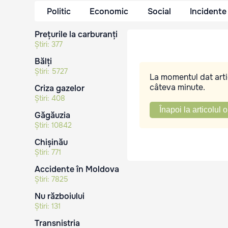
Politic
Economic
Social
Incidente
Prețurile la carburanți
Știri:
377
Bălți
Știri:
5727
La momentul dat artic
câteva minute.
Criza gazelor
Știri:
408
Înapoi la articolul o
Găgăuzia
Știri:
10842
Chișinău
Știri:
771
Accidente în Moldova
Știri:
7825
Nu războiului
Știri:
131
Transnistria