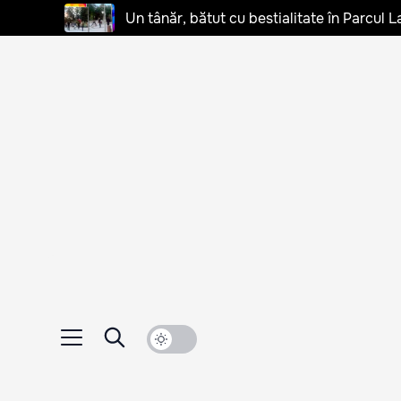
Un tânăr, bătut cu bestialitate în Parcul L