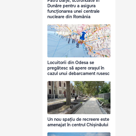
Patru barje, scufundate în
Dunăre pentru a asigura
funcționarea unei centrale
nucleare din România
Locuitorii din Odesa se
pregătesc să apere orașul în
cazul unui debarcament rusesc
Un nou spațiu de recreere este
amenajat în centrul Chișinăului