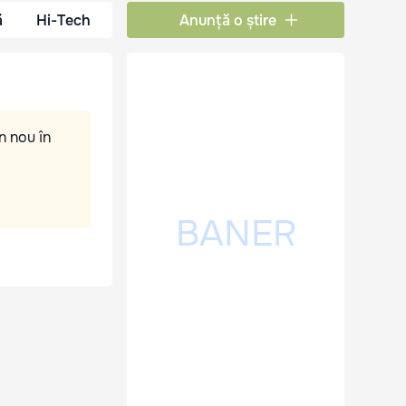
ă
Hi-Tech
Anunță o știre
n nou în