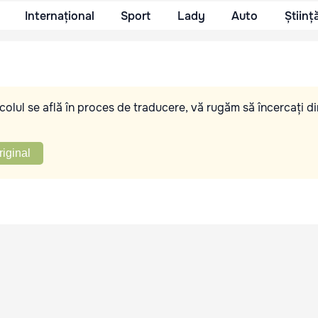
Internațional
Sport
Lady
Auto
Științ
olul se află în proces de traducere, vă rugăm să încercați di
riginal