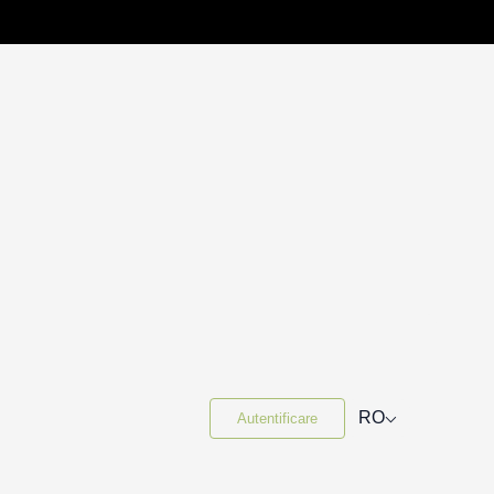
⌵
RO
Autentificare