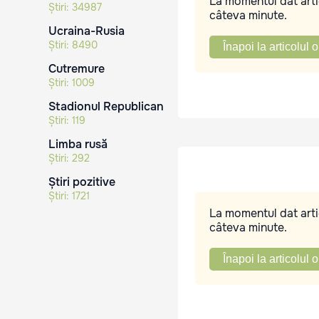
La momentul dat artic
Știri:
34987
câteva minute.
Ucraina-Rusia
Știri:
8490
Înapoi la articolul o
Cutremure
Știri:
1009
Stadionul Republican
Știri:
119
Limba rusă
Știri:
292
Știri pozitive
Știri:
1721
La momentul dat artic
câteva minute.
Înapoi la articolul o