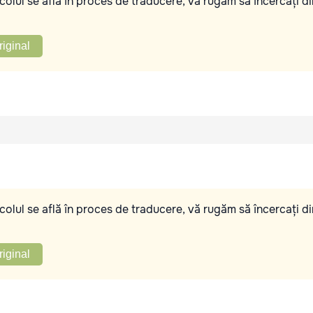
olul se află în proces de traducere, vă rugăm să încercați di
riginal
olul se află în proces de traducere, vă rugăm să încercați di
riginal