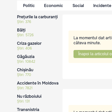
Politic
Economic
Social
Incidente
Prețurile la carburanți
Știri:
376
Bălți
Știri:
5726
La momentul dat artic
câteva minute.
Criza gazelor
Știri:
406
Înapoi la articolul o
Găgăuzia
Știri:
10842
Chișinău
Știri:
770
Accidente în Moldova
Știri:
7821
Nu războiului
Știri:
131
Transnistria