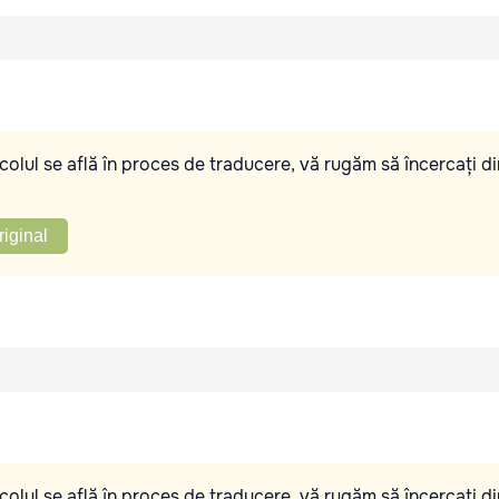
olul se află în proces de traducere, vă rugăm să încercați di
riginal
olul se află în proces de traducere, vă rugăm să încercați di