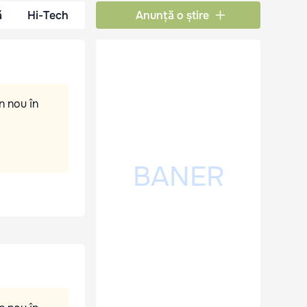
ă
Hi-Tech
Anunță o știre
n nou în