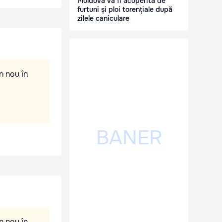
Moldova va fi acoperită de
furtuni și ploi torențiale după
zilele caniculare
n nou în
n nou în