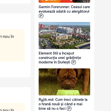
Garmin Forerunner: Ceasul care
evoluează odată cu alergătorul
Ⓟ
n nou în
Element Stil a început
construcția unei grădinițe
moderne în Durlești Ⓟ
Ryjik.md: Cum treci câinele la
o hrană nouă și când e mai
bine să nu o faci Ⓟ
n nou în