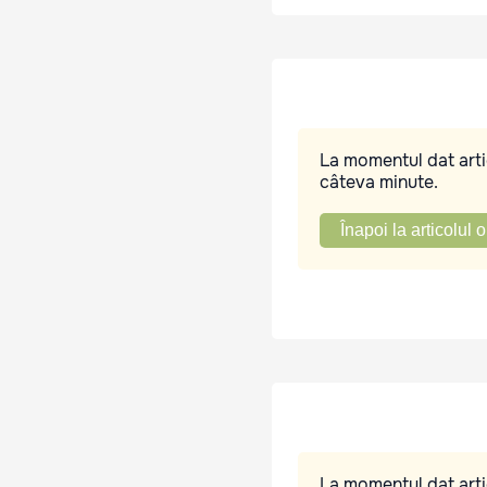
La momentul dat artic
câteva minute.
Înapoi la articolul o
La momentul dat artic