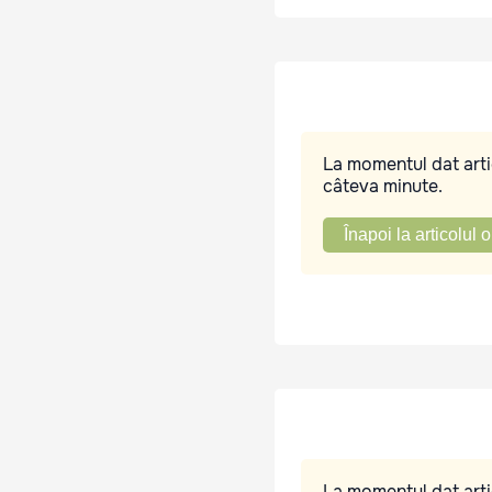
La momentul dat artic
câteva minute.
Înapoi la articolul o
La momentul dat artic