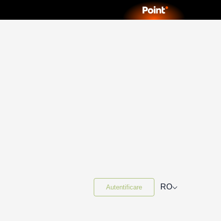
⌵
RO
Autentificare