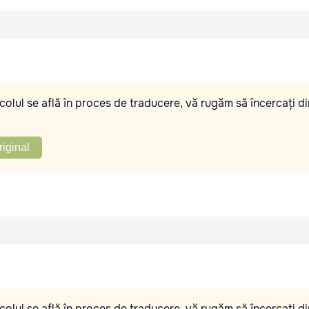
olul se află în proces de traducere, vă rugăm să încercați di
riginal
olul se află în proces de traducere, vă rugăm să încercați di