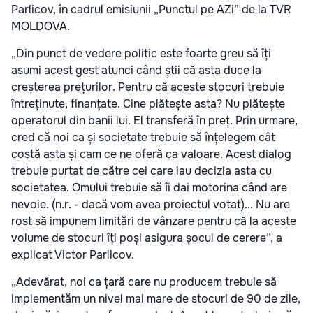
Parlicov, în cadrul emisiunii „Punctul pe AZi” de la TVR
MOLDOVA.
„Din punct de vedere politic este foarte greu să îți
asumi acest gest atunci când știi că asta duce la
creșterea prețurilor. Pentru că aceste stocuri trebuie
întreținute, finanțate. Cine plătește asta? Nu plătește
operatorul din banii lui. El transferă în preț. Prin urmare,
cred că noi ca și societate trebuie să înțelegem cât
costă asta și cam ce ne oferă ca valoare. Acest dialog
trebuie purtat de către cei care iau decizia asta cu
societatea. Omului trebuie să îi dai motorina când are
nevoie. (n.r. - dacă vom avea proiectul votat)... Nu are
rost să impunem limitări de vânzare pentru că la aceste
volume de stocuri îți poși asigura șocul de cerere”, a
explicat Victor Parlicov.
„Adevărat, noi ca țară care nu producem trebuie să
implementăm un nivel mai mare de stocuri de 90 de zile,