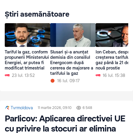
Știri asemănătoare
Tariful la gaz, conform
Slusari și-a anunțat
Ion Ceban, despre
propunerii Ministerului
demisia din consiliul
creșterea tarifului 
Energiei, ar putea fi
Energocom după
gaz până la 21 de l
modificat trimestrial
cererea de majorare a
nouă prostie
tarifului la gaz
23 Iul. 13:52
16 Iul. 15:38
16 Iul. 09:17
Tvrmoldova
11 martie 2026, 09:10
6 548
Parlicov: Aplicarea directivei UE
cu privire la stocuri ar elimina