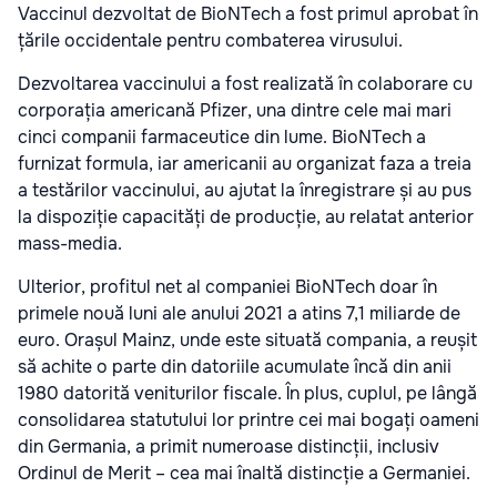
Vaccinul dezvoltat de BioNTech a fost primul aprobat în
țările occidentale pentru combaterea virusului.
Dezvoltarea vaccinului a fost realizată în colaborare cu
corporația americană Pfizer, una dintre cele mai mari
cinci companii farmaceutice din lume. BioNTech a
furnizat formula, iar americanii au organizat faza a treia
a testărilor vaccinului, au ajutat la înregistrare și au pus
la dispoziție capacități de producție, au relatat anterior
mass-media.
Ulterior, profitul net al companiei BioNTech doar în
primele nouă luni ale anului 2021 a atins 7,1 miliarde de
euro. Orașul Mainz, unde este situată compania, a reușit
să achite o parte din datoriile acumulate încă din anii
1980 datorită veniturilor fiscale. În plus, cuplul, pe lângă
consolidarea statutului lor printre cei mai bogați oameni
din Germania, a primit numeroase distincții, inclusiv
Ordinul de Merit – cea mai înaltă distincție a Germaniei.