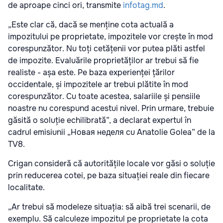
de aproape cinci ori, transmite
infotag.md
.
„Este clar că, dacă se menține cota actuală a
impozitului pe proprietate, impozitele vor crește în mod
corespunzător. Nu toți cetățenii vor putea plăti astfel
de impozite. Evaluările proprietăților ar trebui să fie
realiste - așa este. Pe baza experienței țărilor
occidentale, și impozitele ar trebui plătite în mod
corespunzător. Cu toate acestea, salariile și pensiile
noastre nu corespund acestui nivel. Prin urmare, trebuie
găsită o soluție echilibrată”, a declarat expertul în
cadrul emisiunii „Новая неделя cu Anatolie Golea” de la
TV8.
Crigan consideră că autoritățile locale vor găsi o soluție
prin reducerea cotei, pe baza situației reale din fiecare
localitate.
„Ar trebui să modeleze situația: să aibă trei scenarii, de
exemplu. Să calculeze impozitul pe proprietate la cota