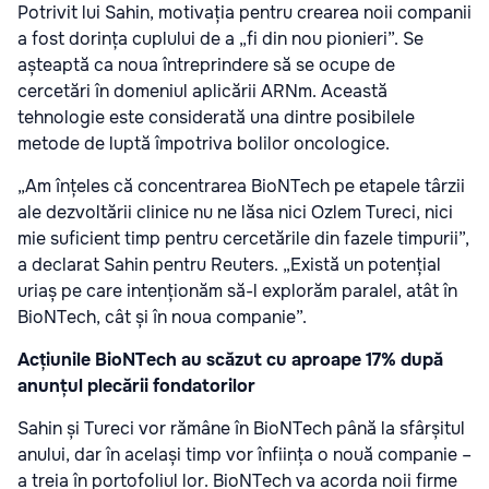
Potrivit lui Sahin, motivația pentru crearea noii companii
a fost dorința cuplului de a „fi din nou pionieri”. Se
așteaptă ca noua întreprindere să se ocupe de
cercetări în domeniul aplicării ARNm. Această
tehnologie este considerată una dintre posibilele
metode de luptă împotriva bolilor oncologice.
„Am înțeles că concentrarea BioNTech pe etapele târzii
ale dezvoltării clinice nu ne lăsa nici Ozlem Tureci, nici
mie suficient timp pentru cercetările din fazele timpurii”,
a declarat Sahin pentru Reuters. „Există un potențial
uriaș pe care intenționăm să-l explorăm paralel, atât în
BioNTech, cât și în noua companie”.
Acțiunile BioNTech au scăzut cu aproape 17% după
anunțul plecării fondatorilor
Sahin și Tureci vor rămâne în BioNTech până la sfârșitul
anului, dar în același timp vor înființa o nouă companie –
a treia în portofoliul lor. BioNTech va acorda noii firme