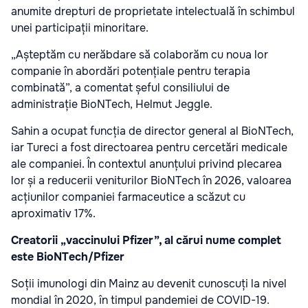
anumite drepturi de proprietate intelectuală în schimbul
unei participații minoritare.
„Așteptăm cu nerăbdare să colaborăm cu noua lor
companie în abordări potențiale pentru terapia
combinată”, a comentat șeful consiliului de
administrație BioNTech, Helmut Jeggle.
Sahin a ocupat funcția de director general al BioNTech,
iar Tureci a fost directoarea pentru cercetări medicale
ale companiei. În contextul anunțului privind plecarea
lor și a reducerii veniturilor BioNTech în 2026, valoarea
acțiunilor companiei farmaceutice a scăzut cu
aproximativ 17%.
Creatorii „vaccinului Pfizer”, al cărui nume complet
este BioNTech/Pfizer
Soții imunologi din Mainz au devenit cunoscuți la nivel
mondial în 2020, în timpul pandemiei de COVID-19.