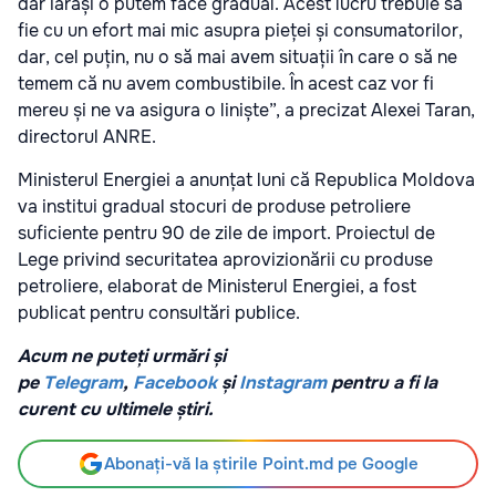
dar iarăși o putem face gradual. Acest lucru trebuie să
fie cu un efort mai mic asupra pieței și consumatorilor,
dar, cel puțin, nu o să mai avem situații în care o să ne
temem că nu avem combustibile. În acest caz vor fi
mereu și ne va asigura o liniște”, a precizat Alexei Taran,
directorul ANRE.
Ministerul Energiei a anunțat luni că Republica Moldova
va institui gradual stocuri de produse petroliere
suficiente pentru 90 de zile de import. Proiectul de
Lege privind securitatea aprovizionării cu produse
petroliere, elaborat de Ministerul Energiei, a fost
publicat pentru consultări publice.
Acum ne puteți urmări și
pe
Telegram
,
Facebook
și
Instagram
pentru a fi la
curent cu ultimele știri.
Abonați-vă la știrile Point.md pe Google