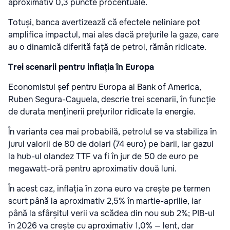
aproximativ 0,3 puncte procentuale.
Totuși, banca avertizează că efectele neliniare pot
amplifica impactul, mai ales dacă prețurile la gaze, care
au o dinamică diferită față de petrol, rămân ridicate.
Trei scenarii pentru inflația în Europa
Economistul șef pentru Europa al Bank of America,
Ruben Segura-Cayuela, descrie trei scenarii, în funcție
de durata menținerii prețurilor ridicate la energie.
În varianta cea mai probabilă, petrolul se va stabiliza în
jurul valorii de 80 de dolari (74 euro) pe baril, iar gazul
la hub-ul olandez TTF va fi în jur de 50 de euro pe
megawatt-oră pentru aproximativ două luni.
În acest caz, inflația în zona euro va crește pe termen
scurt până la aproximativ 2,5% în martie-aprilie, iar
până la sfârșitul verii va scădea din nou sub 2%; PIB-ul
în 2026 va crește cu aproximativ 1,0% — lent, dar