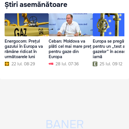
Știri asemănătoare
Energocom: Prețul
Ceban: Moldova va
Europa se pregăte
gazului în Europa va
plăti cel mai mare preț
pentru un „test al
rămâne ridicat în
pentru gaze din
gazelor” în aceast
următoarele luni
Europa
iarnă
22 Iul. 08:29
28 Iul. 07:36
25 Iul. 09:12