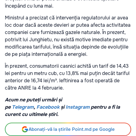
începând cu luna mai.
Ministrul a precizat că intervenția regulatorului ar avea
loc doar dacă aceste devieri ar putea afecta activitatea
companiei care furnizează gazele naturale. În prezent,
potrivit lui Junghietu, nu există motive imediate pentru
modificarea tarifului, însă situația depinde de evoluțiile
de pe piața internațională a energiei.
În prezent, consumatorii casnici achită un tarif de 14,43
lei pentru un metru cub, cu 13,8% mai puțin decât tariful
anterior de 16,74 lei/m³. Ieftinirea a fost operată de
către ANRE la 4 februarie.
Acum ne puteți urmări și
pe
Telegram
,
Facebook
și
Instagram
pentru a fi la
curent cu ultimele știri.
Abonați-vă la știrile Point.md pe Google