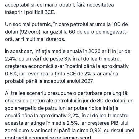
acceptabil și, cel mai probabil, fără necesitatea
înăspririi politicii BCE.
Un șoc mai puternic, în care petrolul ar urca la 100 de
dolari (92 euro), iar gazul la 60 de euro pe megawatt-
oră, ar fi mult mai dureros.
În acest caz, inflația medie anuală în 2026 ar fi în jur de
2,4%, cu un vârf de peste 3% în al doilea trimestru,
creșterea economică s-ar încetini până la aproximativ
0,8%, iar revenirea la ținta BCE de 2% s-ar amâna
probabil până la începutul anului 2027.
Al treilea scenariu presupune o perturbare prelungită:
chiar și cu prețuri ale petrolului în jur de 80 de dolari, un
șoc energetic de patru luni ar putea ridica inflația
anuală până la aproximativ 2,2%, în al doilea trimestru
aceasta ar atinge în medie 2,5%, iar creșterea PIB-ului
zonei euro s-ar încetini până la circa 0,9%, cu riscul unei
contracții economice pe termen scurt.