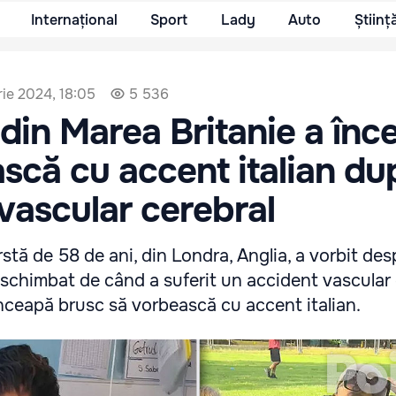
Internațional
Sport
Lady
Auto
Științ
ie 2024, 18:05
5 536
din Marea Britanie a înc
scă cu accent italian du
vascular cerebral
ârstă de 58 de ani, din Londra, Anglia, a vorbit de
a schimbat de când a suferit un accident vascular
înceapă brusc să vorbească cu accent italian.