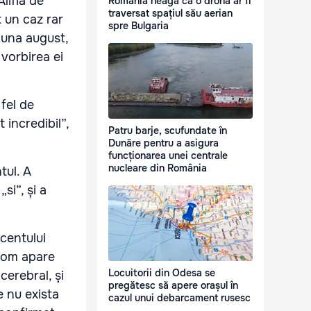
lifia de
România neagă că o dronă ar fi
traversat spațiul său aerian
t un caz rar
spre Bulgaria
 luna august,
 vorbirea ei
fel de
incredibil”,
Patru barje, scufundate în
Dunăre pentru a asigura
funcționarea unei centrale
nucleare din România
tul. A
i”, și a
centului
drom apare
Locuitorii din Odesa se
cerebral, și
pregătesc să apere orașul în
e nu exista
cazul unui debarcament rusesc