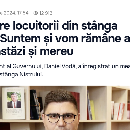
e 2024, 17:54
12 913
re locuitorii din stânga
: Suntem și vom rămâne a
astăzi și mereu
t al Guvernului, Daniel Vodă, a înregistrat un me
 stânga Nistrului.