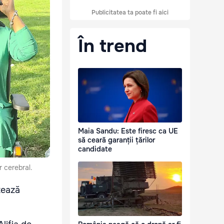
Publicitatea ta poate fi aici
În trend
Maia Sandu: Este firesc ca UE
să ceară garanții țărilor
candidate
 cerebral.
tează