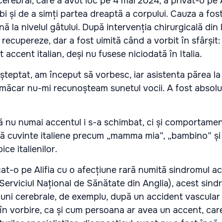
erebral, care a avut loc pe 4 mai 2024, a privat-o pe A
i și de a simți partea dreaptă a corpului. Cauza a fos
ă la nivelul gâtului. După intervenția chirurgicală din
e recupereze, dar a fost uimită când a vorbit în sfârșit:
accent italian, deși nu fusese niciodată în Italia.
teptat, am început să vorbesc, iar asistenta părea la 
 măcar nu-mi recunoșteam sunetul vocii. A fost absolut 
 nu numai accentul i s-a schimbat, ci și comportamen
ă cuvinte italiene precum „mamma mia”, „bambino” și „s
ce italienilor.
cat-o pe Alifia cu o afecțiune rară numită sindromul ac
(Serviciul Național de Sănătate din Anglia), acest sin
iuni cerebrale, de exemplu, după un accident vascular 
în vorbire, ca și cum persoana ar avea un accent, car