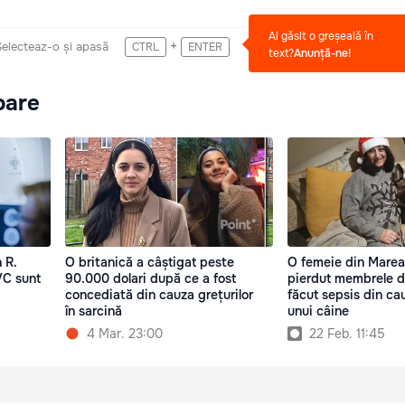
Ai găsit o greșeală în
+
Selecteaz-o și apasă
CTRL
ENTER
text?
Anunță-ne!
oare
 R.
O britanică a câștigat peste
O femeie din Marea 
VC sunt
90.000 dolari după ce a fost
pierdut membrele d
concediată din cauza grețurilor
făcut sepsis din cau
în sarcină
unui câine
4 Mar. 23:00
22 Feb. 11:45