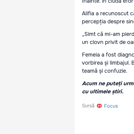
înainte. În ciuda efor
Alifia a recunoscut 
percepția despre sin
„Simt că mi-am pierdu
un clovn privit de oa
Femeia a fost diagno
vorbirea și limbajul
teamă și confuzie.
Acum ne puteți urmă
cu ultimele știri.
Sursă
Focus