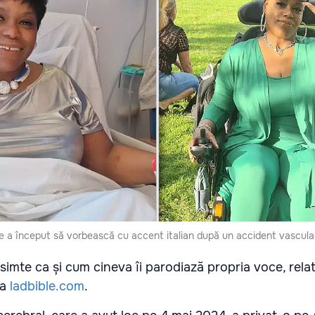
e a început să vorbească cu accent italian după un accident vascular
e simte ca și cum cineva îi parodiază propria voce, rela
la
ladbible.com
.