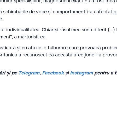
turilor specialiștilor, diagnosticul exact nu a fost încă
că schimbările de voce și comportament i-au afectat g
e.
t individualitatea. Chiar și râsul meu sună diferit (...)
meni”, a mărturisit ea.
sticată și cu afazie, o tulburare care provoacă probl
. Britanica a recunoscut că această afecțiune i-a prov
ri și pe
Telegram
,
Facebook
și
Instagram
pentru a f