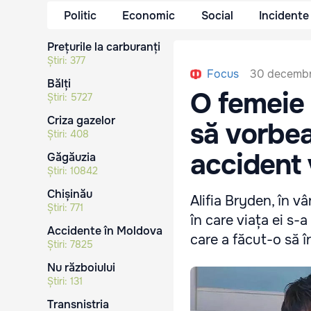
Politic
Economic
Social
Incidente
Prețurile la carburanți
Știri:
377
30 decembr
Focus
Bălți
O femeie 
Știri:
5727
Criza gazelor
să vorbea
Știri:
408
accident 
Găgăuzia
Știri:
10842
Chișinău
Alifia Bryden, în v
Știri:
771
în care viața ei s-
Accidente în Moldova
care a făcut-o să 
Știri:
7825
Nu războiului
Știri:
131
Transnistria