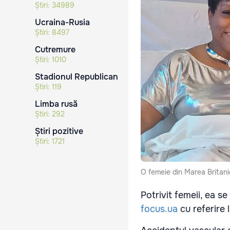
Știri:
34989
Ucraina-Rusia
Știri:
8497
Cutremure
Știri:
1010
Stadionul Republican
Știri:
119
Limba rusă
Știri:
292
Știri pozitive
Știri:
1721
O femeie din Marea Britani
Potrivit femeii, ea s
focus.ua
cu referire 