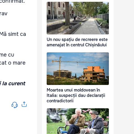
 confirmat.
rav
 Mă simt ca
Un nou spațiu de recreere este
amenajat în centrul Chișinăului
eme cu
ocat o mare
i la curent
Moartea unui moldovean în
Italia: suspecții dau declarații
contradictorii