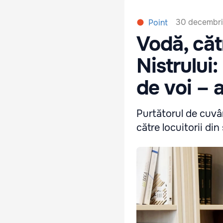
30 decembri
Point
Vodă, căt
Nistrului
de voi – 
Purtătorul de cuvân
către locuitorii din