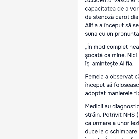
Accidentul vascular c
capacitatea de a vorb
de stenoză carotidian
Alifia a început să s
suna cu un pronunțat 
„În mod complet neaș
șocată ca mine. Nici
își amintește Alifia.
Femeia a observat că
început să foloseasc
adoptat manierele tipi
Medicii au diagnosti
străin. Potrivit NHS 
ca urmare a unor lez
duce la o schimbare 