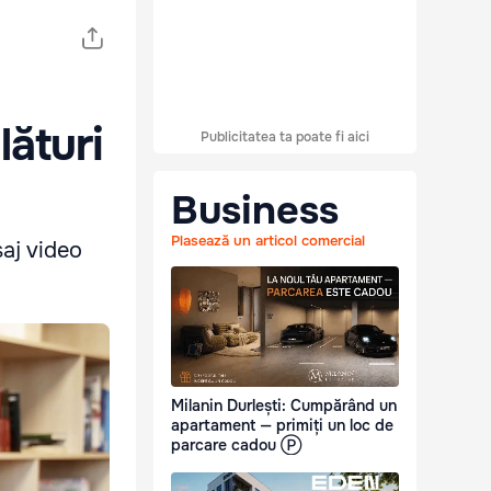
lături
Publicitatea ta poate fi aici
Business
Plasează un articol comercial
saj video
Milanin Durlești: Cumpărând un
apartament — primiți un loc de
parcare cadou Ⓟ