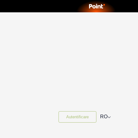
⌵
RO
Autentificare