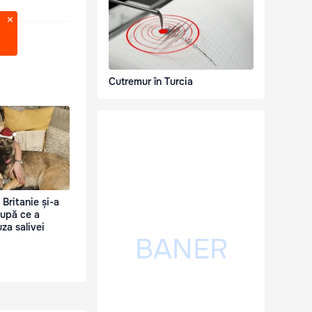
Cutremur în Turcia
Britanie și-a
upă ce a
za salivei