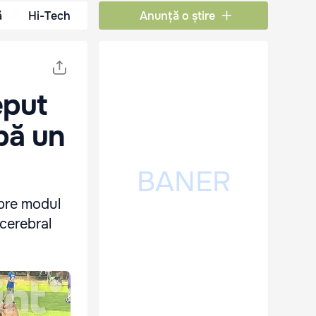
ă
Hi-Tech
Anunță o știre
eput
pă un
spre modul
 cerebral