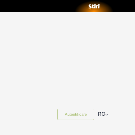
⌵
RO
Autentificare