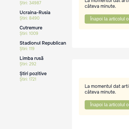
La momentul dat artic
Știri:
34987
câteva minute.
Ucraina-Rusia
Știri:
8490
Înapoi la articolul o
Cutremure
Știri:
1009
Stadionul Republican
Știri:
119
Limba rusă
Știri:
292
Știri pozitive
Știri:
1721
La momentul dat artic
câteva minute.
Înapoi la articolul o