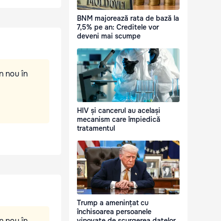
BNM majorează rata de bază la
7,5% pe an: Creditele vor
deveni mai scumpe
n nou în
HIV și cancerul au același
mecanism care împiedică
tratamentul
Trump a amenințat cu
închisoarea persoanele
n nou în
vinovate de scurgerea datelor