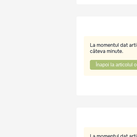
La momentul dat artic
câteva minute.
Înapoi la articolul o
La momentul dat artic