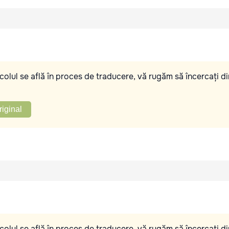
olul se află în proces de traducere, vă rugăm să încercați di
riginal
olul se află în proces de traducere, vă rugăm să încercați di