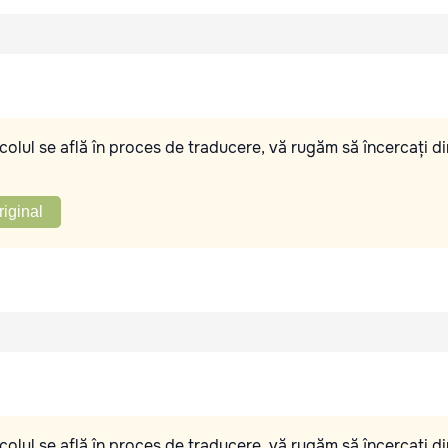
olul se află în proces de traducere, vă rugăm să încercați di
riginal
olul se află în proces de traducere, vă rugăm să încercați di