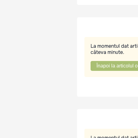
La momentul dat artic
câteva minute.
Înapoi la articolul o
La momentul dat artic