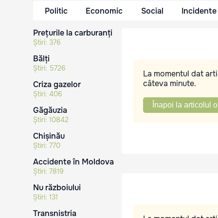
Politic
Economic
Social
Incidente
Prețurile la carburanți
Știri:
376
Bălți
Știri:
5726
La momentul dat artic
câteva minute.
Criza gazelor
Știri:
406
Înapoi la articolul o
Găgăuzia
Știri:
10842
Chișinău
Știri:
770
Accidente în Moldova
Știri:
7819
Nu războiului
Știri:
131
Transnistria