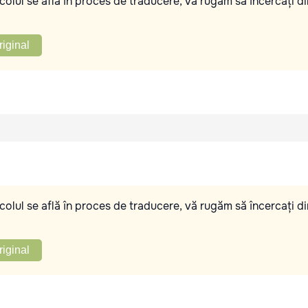
olul se află în proces de traducere, vă rugăm să încercați di
riginal
olul se află în proces de traducere, vă rugăm să încercați di
riginal