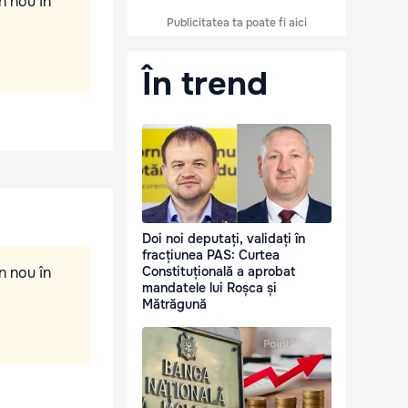
n nou în
Publicitatea ta poate fi aici
În trend
Doi noi deputați, validați în
fracțiunea PAS: Curtea
n nou în
Constituțională a aprobat
mandatele lui Roșca și
Mătrăgună