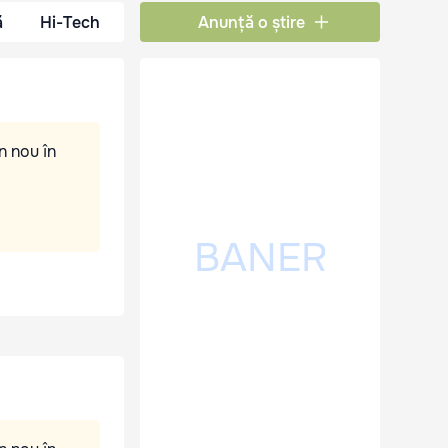
ă
Hi-Tech
Anunță o știre
n nou în