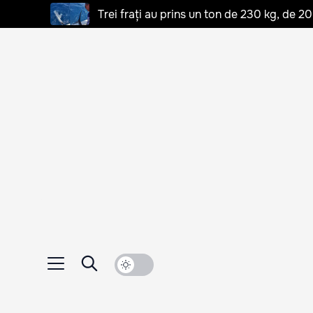
Trei frați au prins un ton de 230 kg, de 