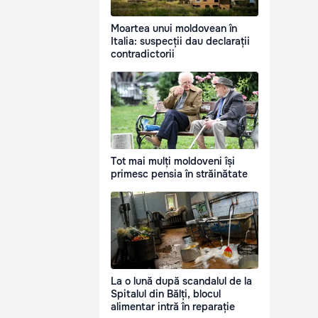
Moartea unui moldovean în
Italia: suspecții dau declarații
contradictorii
Tot mai mulți moldoveni își
primesc pensia în străinătate
La o lună după scandalul de la
Spitalul din Bălți, blocul
alimentar intră în reparație