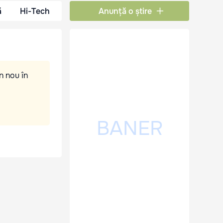
ă
Hi-Tech
Anunță o știre
n nou în