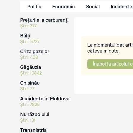
Politic
Economic
Social
Incidente
Prețurile la carburanți
Știri:
377
Bălți
Știri:
5727
La momentul dat artic
câteva minute.
Criza gazelor
Știri:
408
Înapoi la articolul o
Găgăuzia
Știri:
10842
Chișinău
Știri:
771
Accidente în Moldova
Știri:
7825
Nu războiului
Știri:
131
Transnistria