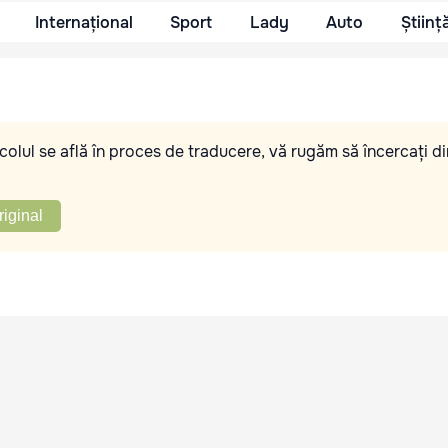
Internațional
Sport
Lady
Auto
Științ
olul se află în proces de traducere, vă rugăm să încercați di
riginal