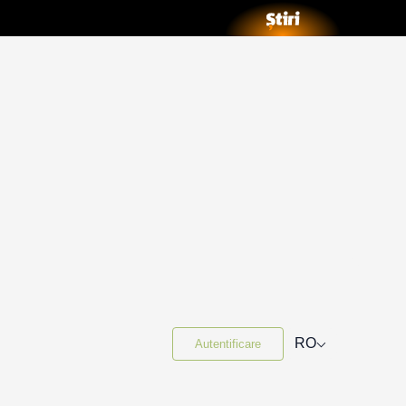
⌵
RO
Autentificare