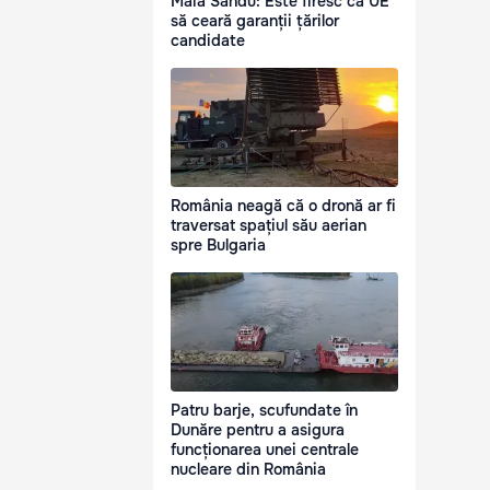
Maia Sandu: Este firesc ca UE
să ceară garanții țărilor
candidate
România neagă că o dronă ar fi
traversat spațiul său aerian
spre Bulgaria
Patru barje, scufundate în
Dunăre pentru a asigura
funcționarea unei centrale
nucleare din România