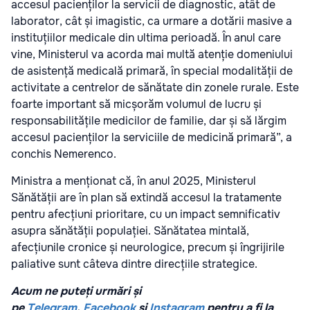
accesul pacienților la servicii de diagnostic, atât de
laborator, cât și imagistic, ca urmare a dotării masive a
instituțiilor medicale din ultima perioadă. În anul care
vine, Ministerul va acorda mai multă atenție domeniului
de asistență medicală primară, în special modalității de
activitate a centrelor de sănătate din zonele rurale. Este
foarte important să micșorăm volumul de lucru și
responsabilitățile medicilor de familie, dar și să lărgim
accesul pacienților la serviciile de medicină primară”, a
conchis Nemerenco.
Ministra a menționat că, în anul 2025, Ministerul
Sănătății are în plan să extindă accesul la tratamente
pentru afecțiuni prioritare, cu un impact semnificativ
asupra sănătății populației. Sănătatea mintală,
afecțiunile cronice și neurologice, precum și îngrijirile
paliative sunt câteva dintre direcțiile strategice.
Acum ne puteți urmări și
pe
Telegram
,
Facebook
și
Instagram
pentru a fi la