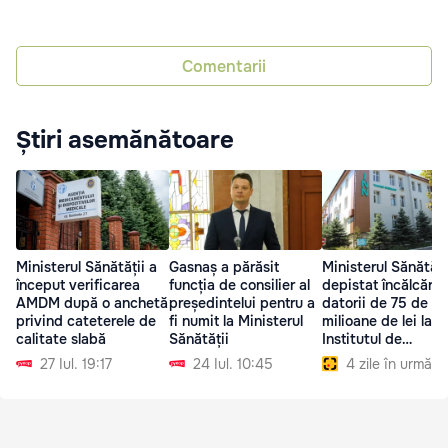
Comentarii
Știri asemănătoare
Ministerul Sănătății a
Gasnaș a părăsit
Ministerul Sănătăți
început verificarea
funcția de consilier al
depistat încălcări ș
AMDM după o anchetă
președintelui pentru a
datorii de 75 de
privind cateterele de
fi numit la Ministerul
milioane de lei la
calitate slabă
Sănătății
Institutul de
Neurologie
27 Iul. 19:17
24 Iul. 10:45
4 zile în urmă