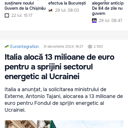
susținere noului
efectua la București
alegerilor anticipat
Guvern de la Chișinău
De 84 de zile nu ex
29 Iul. 08:03
guvern
22 Iul. 15:17
29 Iul. 08:47
Eurointegration
31 decembrie 2024, 16:27
2 930
Italia alocă 13 milioane de euro
pentru a sprijini sectorul
energetic al Ucrainei
Italia a anunțat, la solicitarea ministrului de
Externe, Antonio Tajani, alocarea a 13 milioane de
euro pentru Fondul de sprijin energetic al
Ucrainei.