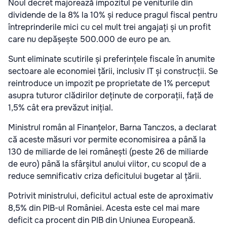
Noul decret majorează impozitul pe veniturile din
dividende de la 8% la 10% și reduce pragul fiscal pentru
întreprinderile mici cu cel mult trei angajați și un profit
care nu depășește 500.000 de euro pe an.
Sunt eliminate scutirile și preferințele fiscale în anumite
sectoare ale economiei țării, inclusiv IT și construcții. Se
reintroduce un impozit pe proprietate de 1% perceput
asupra tuturor clădirilor deținute de corporații, față de
1,5% cât era prevăzut inițial.
Ministrul român al Finanțelor, Barna Tanczos, a declarat
că aceste măsuri vor permite economisirea a până la
130 de miliarde de lei românești (peste 26 de miliarde
de euro) până la sfârșitul anului viitor, cu scopul de a
reduce semnificativ criza deficitului bugetar al țării.
Potrivit ministrului, deficitul actual este de aproximativ
8,5% din PIB-ul României. Acesta este cel mai mare
deficit ca procent din PIB din Uniunea Europeană.