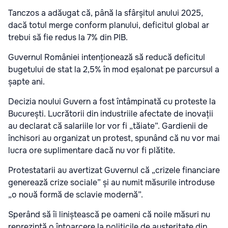
Tanczos a adăugat că, până la sfârșitul anului 2025,
dacă totul merge conform planului, deficitul global ar
trebui să fie redus la 7% din PIB.
Guvernul României intenționează să reducă deficitul
bugetului de stat la 2,5% în mod eșalonat pe parcursul a
șapte ani.
Decizia noului Guvern a fost întâmpinată cu proteste la
București. Lucrătorii din industriile afectate de inovații
au declarat că salariile lor vor fi „tăiate”. Gardienii de
închisori au organizat un protest, spunând că nu vor mai
lucra ore suplimentare dacă nu vor fi plătite.
Protestatarii au avertizat Guvernul că „crizele financiare
generează crize sociale” și au numit măsurile introduse
„o nouă formă de sclavie modernă”.
Sperând să îi liniștească pe oameni că noile măsuri nu
reprezintă o întoarcere la politicile de austeritate din