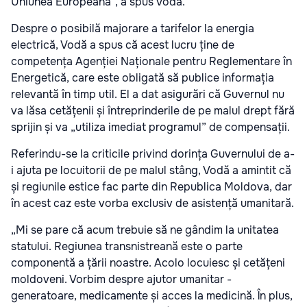
Uniunea Europeană”, a spus Vodă.
Despre o posibilă majorare a tarifelor la energia
electrică, Vodă a spus că acest lucru ține de
competența Agenției Naționale pentru Reglementare în
Energetică, care este obligată să publice informația
relevantă în timp util. El a dat asigurări că Guvernul nu
va lăsa cetățenii și întreprinderile de pe malul drept fără
sprijin și va „utiliza imediat programul” de compensații.
Referindu-se la criticile privind dorința Guvernului de a-
i ajuta pe locuitorii de pe malul stâng, Vodă a amintit că
și regiunile estice fac parte din Republica Moldova, dar
în acest caz este vorba exclusiv de asistență umanitară.
„Mi se pare că acum trebuie să ne gândim la unitatea
statului. Regiunea transnistreană este o parte
componentă a țării noastre. Acolo locuiesc și cetățeni
moldoveni. Vorbim despre ajutor umanitar -
generatoare, medicamente și acces la medicină. În plus,