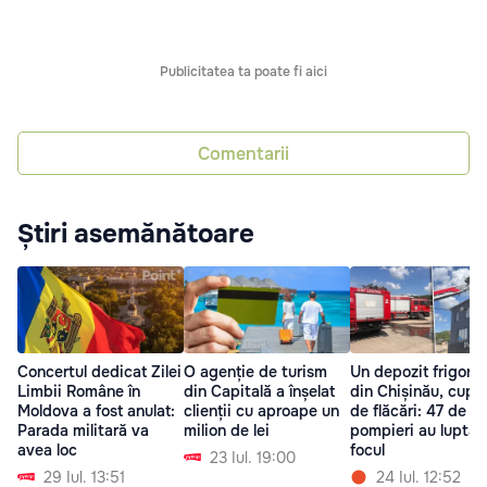
Publicitatea ta poate fi aici
Comentarii
Știri asemănătoare
Concertul dedicat Zilei
O agenție de turism
Un depozit frigorif
Limbii Române în
din Capitală a înșelat
din Chișinău, cupri
Moldova a fost anulat:
clienții cu aproape un
de flăcări: 47 de
Parada militară va
milion de lei
pompieri au luptat
avea loc
focul
23 Iul. 19:00
29 Iul. 13:51
24 Iul. 12:52