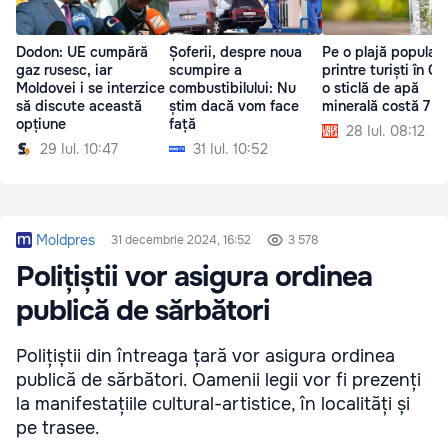
Dodon: UE cumpără
Șoferii, despre noua
Pe o plajă popular
gaz rusesc, iar
scumpire a
printre turiști în Gr
Moldovei i se interzice
combustibilului: Nu
o sticlă de apă
să discute această
știm dacă vom face
minerală costă 7 e
opțiune
față
28 Iul. 08:12
29 Iul. 10:47
31 Iul. 10:52
Moldpres
31 decembrie 2024, 16:52
3 578
Polițiștii vor asigura ordinea
publică de sărbători
Polițiștii din întreaga țară vor asigura ordinea
publică de sărbători. Oamenii legii vor fi prezenți
la manifestațiile cultural-artistice, în localități și
pe trasee.