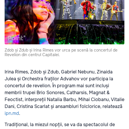
Zdob și Zdub și Irina Rimes vor urca pe scenă la concertul de
Revelion din centrul Capitalei.
Irina Rimes, Zdob și Zdub, Gabriel Nebunu, Zinaida
Julea și Orchestra fraților Advahov vor participa la
concertul de revelion. În program mai sunt incluși
membrii trupei Brio Sonores, Catharsis, Magnat &
Feoctist, interpreții Natalia Barbu, Mihai Ciobanu, Vitalie
Dani, Cristina Scarlat și ansambluri folclorice, relatează
ipn.md
.
Tradițional, la miezul nopții, se va da spectacolul de