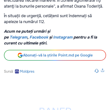
efectuarea fiecărei manevre. În zonele aglomerate fiţi
atenţi la bunurile personale”, a afirmat Oxana Toderiță.
În situații de urgență, cetățenii sunt îndemnați să
apeleze la numărul 112.
Acum ne puteți urmări și
pe
Telegram
,
Facebook
și
Instagram
pentru a fi la
curent cu ultimele știri.
Abonați-vă la știrile Point.md pe Google
Sursă
Moldpres