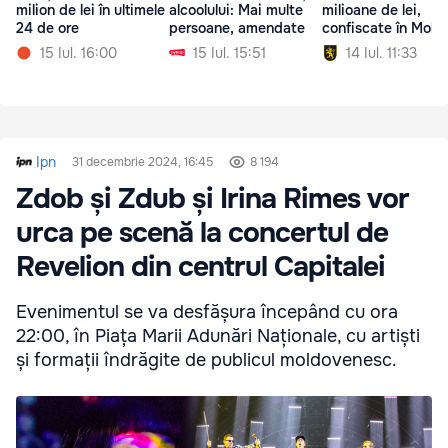
milion de lei în ultimele
alcoolului: Mai multe
milioane de lei,
24 de ore
persoane, amendate
confiscate în Mold
15 Iul. 16:00
15 Iul. 15:51
14 Iul. 11:33
Ipn
31 decembrie 2024, 16:45
8 194
Zdob și Zdub și Irina Rimes vor
urca pe scenă la concertul de
Revelion din centrul Capitalei
Evenimentul se va desfășura începând cu ora
22:00, în Piața Marii Adunări Naționale, cu artiști
și formații îndrăgite de publicul moldovenesc.