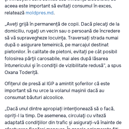
aceea este important să evitați consumul în exces,
relatează
moldpres.md
.
„Aveți grijă în permanență de copii. Dacă plecaţi de la
domiciliu, rugaţi un vecin sau o persoană de încredere
să vă supravegheze locuința. Traversați strada numai
după o asigurare temeinică, pe marcajul destinat
pietonilor. În calitate de pietoni, evitați pe cât posibil
folosirea părţii carosabile, mai ales după lăsarea
întunericului şi în condiţii de vizibilitate redusă”, a spus
Oxana Toderiță.
Ofițerul de presă al IGP a amintit șoferilor că este
important să nu urce la volanul mașinii dacă au
consumat băuturi alcoolice.
„Dacă unul dintre apropiați intenționează să o facă,
opriți-l la timp. De asemenea, circulaţi cu viteză
adaptată condiţiilor din trafic și asigurați-vă înainte de