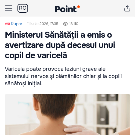
RO
Rupor
11 iunie 2026, 17:35
18 110
Ministerul Sănătății a emis o
avertizare după decesul unui
copil de varicelă
Varicela poate provoca leziuni grave ale
sistemului nervos și plămânilor chiar și la copiii
sănătoși inițial.