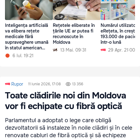
Inteligența artificială
Rețetele eliberate în
Numărul utilizatoril
va elibera rețete
țările UE ar putea fi
eRețeta, în creșter
medicale fără
recunoscute în
193.000 de pacienț
supraveghere umană
Moldova
într-o lună
în statul american
13 Mai. 09:31
29 Apr. 21:00
Utah
6 Iul. 19:21
Rupor
11 iunie 2026, 17:08
13 356
Toate clădirile noi din Moldova
vor fi echipate cu fibră optică
Parlamentul a adoptat o lege care obligă
dezvoltatorii să instaleze în noile clădiri și în cele
renovate cabluri de fibră optică și să echipeze