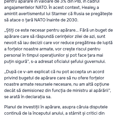
pentru apărare în valoare de 3% din PIB, în cadrul
angajamentelor NATO. În acest context, Healey a
amintit avertismentul lui Starmer că Rusia se pregătește
să atace o țară NATO înainte de 2030.
„Știți ce este necesar pentru apărare... Fără un buget de
apărare care să răspundă cerințelor zilei de azi, sunt
nevoit să iau decizii care vor reduce pregătirea de luptă
a forțelor noastre armate, vor crește riscul pentru
personal în timpul operațiunilor și pot face țara mai
puțin sigură”, s-a adresat oficialul șefului guvernului.
„După ce v-am explicat că nu pot accepta un acord
privind bugetul de apărare care să nu ofere forțelor
noastre armate resursele necesare, nu am altă opțiune
decât să demisionez din funcția de ministru al apărării”,
se arată în declarația sa.
Planul de investiții în apărare, asupra căruia disputele
continuă de la începutul anului, a stârnit și critici din