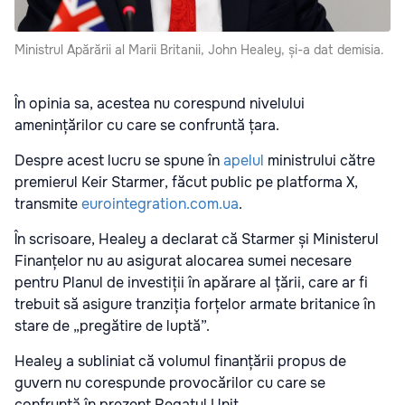
Ministrul Apărării al Marii Britanii, John Healey, și-a dat demisia.
În opinia sa, acestea nu corespund nivelului
amenințărilor cu care se confruntă țara.
Despre acest lucru se spune în
apelul
ministrului către
premierul Keir Starmer, făcut public pe platforma X,
transmite
eurointegration.com.ua
.
În scrisoare, Healey a declarat că Starmer și Ministerul
Finanțelor nu au asigurat alocarea sumei necesare
pentru Planul de investiții în apărare al țării, care ar fi
trebuit să asigure tranziția forțelor armate britanice în
stare de „pregătire de luptă”.
Healey a subliniat că volumul finanțării propus de
guvern nu corespunde provocărilor cu care se
confruntă în prezent Regatul Unit.