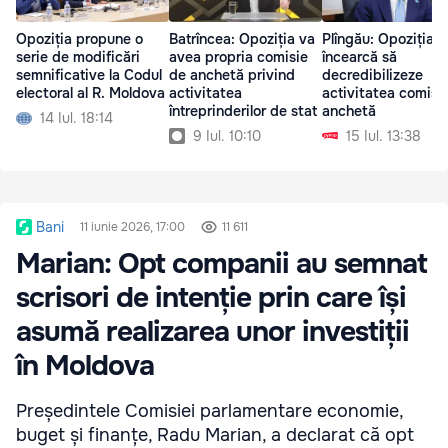
Opoziția propune o
Batrîncea: Opoziția va
Plîngău: Opoziția
serie de modificări
avea propria comisie
încearcă să
semnificative la Codul
de anchetă privind
decredibilizeze
electoral al R. Moldova
activitatea
activitatea comisi
întreprinderilor de stat
anchetă
14 Iul. 18:14
9 Iul. 10:10
15 Iul. 13:38
Bani
11 iunie 2026, 17:00
11 611
Marian: Opt companii au semnat
scrisori de intenție prin care își
asumă realizarea unor investiții
în Moldova
Președintele Comisiei parlamentare economie,
buget și finanțe, Radu Marian, a declarat că opt