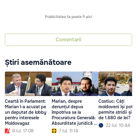
Publicitatea ta poate fi aici
Comentarii
Știri asemănătoare
Ceartă în Parlament:
Marian, despre
Costiuc: Câți
Marian l-a acuzat pe
denunțul depus
moldoveni își pot
un deputat de lobby
împotriva sa la
permite stridii și v
pentru interesele
Procuratura Generală:
de 1.680 de lei?
Moldovagaz
Absurditate juridică și
22 Iul. 10:44
PR politic
9 Iul. 17:08
7 Iul. 11:14