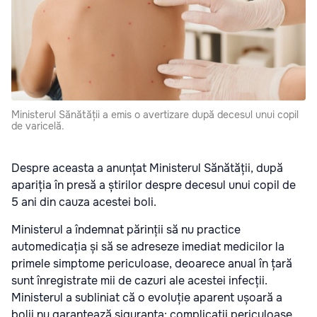
Ministerul Sănătății a emis o avertizare după decesul unui copil
de varicelă.
Despre aceasta a anunțat Ministerul Sănătății, după
apariția în presă a știrilor despre decesul unui copil de
5 ani din cauza acestei boli.
Ministerul a îndemnat părinții să nu practice
automedicația și să se adreseze imediat medicilor la
primele simptome periculoase, deoarece anual în țară
sunt înregistrate mii de cazuri ale acestei infecții.
Ministerul a subliniat că o evoluție aparent ușoară a
bolii nu garantează siguranța: complicații periculoase