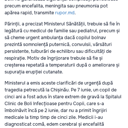
precum encefalita, meningita sau pneumonia pot
apărea rapid, transmite
rupor.md
.
Părinții, a precizat Ministerul Sănătății, trebuie să fie în
legătură cu medicul de familie sau pediatrul, precum și
să cheme urgent ambulanța dacă copilul bolnav
prezintă somnolență puternică, convulsii, vărsături
persistente, tulburări de echilibru sau dificultăți de
respirație. Motiv de îngrijorare trebuie să fie și
creșterea repetată a temperaturii după o ameliorare și
supurația erupției cutanate.
Ministerul a emis aceste clarificări de urgență după
tragedia petrecută la Chișinău. Pe 7 iunie, un copil de
cinci ani a fost adus în stare extrem de gravă la Spitalul
Clinic de Boli Infecțioase pentru Copii, care s-a
îmbolnăvit încă pe 2 iunie, dar nu a primit îngrijiri
medicale la timp timp de cinci zile. Medicii i-au
diagnosticat comă, edem cerebral și encefalită