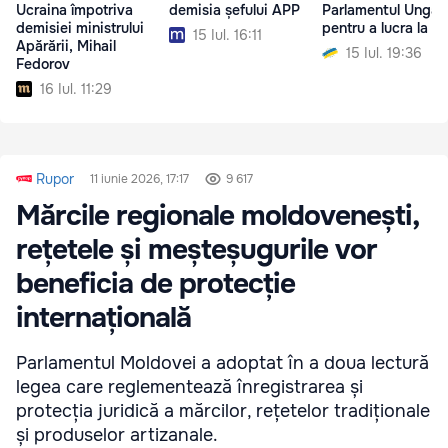
Ucraina împotriva
demisia șefului APP
Parlamentul Ungari
demisiei ministrului
pentru a lucra la B
15 Iul. 16:11
Apărării, Mihail
15 Iul. 19:36
Fedorov
16 Iul. 11:29
Rupor
11 iunie 2026, 17:17
9 617
Mărcile regionale moldovenești,
rețetele și meșteșugurile vor
beneficia de protecție
internațională
Parlamentul Moldovei a adoptat în a doua lectură
legea care reglementează înregistrarea și
protecția juridică a mărcilor, rețetelor tradiționale
și produselor artizanale.