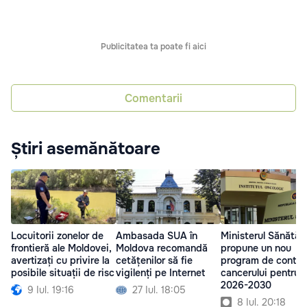
Publicitatea ta poate fi aici
Comentarii
Știri asemănătoare
Locuitorii zonelor de
Ambasada SUA în
Ministerul Sănătăți
frontieră ale Moldovei,
Moldova recomandă
propune un nou
avertizați cu privire la
cetățenilor să fie
program de control
posibile situații de risc
vigilenți pe Internet
cancerului pentru a
2026-2030
9 Iul. 19:16
27 Iul. 18:05
8 Iul. 20:18