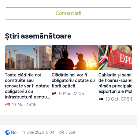
Comentarii
Știri asemănătoare
Toate clădirile noi
Clădirile noi vor fi
Cablurile și seminț
construite sau
obligatoriu dotate cu
de floarea-soarelui
renovate vor fi dotate
fibră optică
rămân principalele
obligatoriu cu
exporturi ale Mold
6 Mai. 22:06
infrastructură pentru
13 Oct. 07:54
fibră optică
13 Mai. 16:16
Noi
11 iunie 2026, 17:04
7 558