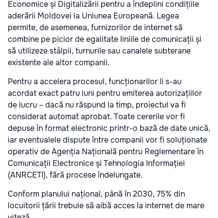
Economice și Digitalizării pentru a îndeplini condițiile
aderării Moldovei la Uniunea Europeană. Legea
permite, de asemenea, furnizorilor de internet să
combine pe picior de egalitate liniile de comunicații și
să utilizeze stâlpii, turnurile sau canalele subterane
existente ale altor companii.
Pentru a accelera procesul, funcționarilor li s-au
acordat exact patru luni pentru emiterea autorizațiilor
de lucru – dacă nu răspund la timp, proiectul va fi
considerat automat aprobat. Toate cererile vor fi
depuse în format electronic printr-o bază de date unică,
iar eventualele dispute între companii vor fi soluționate
operativ de Agenția Națională pentru Reglementare în
Comunicații Electronice și Tehnologia Informației
(ANRCETI), fără procese îndelungate.
Conform planului național, până în 2030, 75% din
locuitorii țării trebuie să aibă acces la internet de mare
viteză.