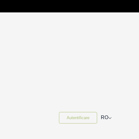
⌵
RO
Autentificare