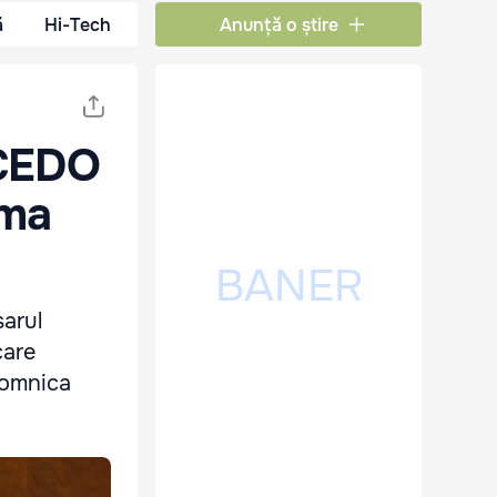
ă
Hi-Tech
Anunță o știre
 CEDO
ima
sarul
care
Domnica