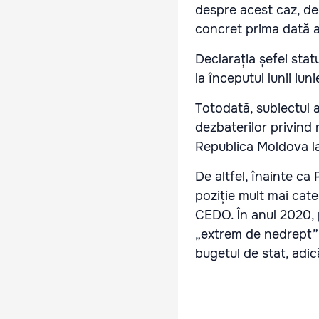
despre acest caz, de
concret prima dată 
Declarația șefei stat
la începutul lunii iun
Totodată, subiectul a
dezbaterilor privind
Republica Moldova la
De altfel, înainte c
poziție mult mai cat
CEDO. În anul 2020, p
„extrem de nedrept” c
bugetul de stat, adic