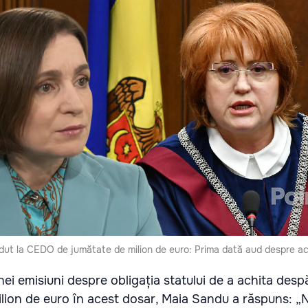
dut la CEDO de jumătate de milion de euro: Prima dată aud despre ac
nei emisiuni despre obligația statului de a achita desp
lion de euro în acest dosar, Maia Sandu a răspuns: „N