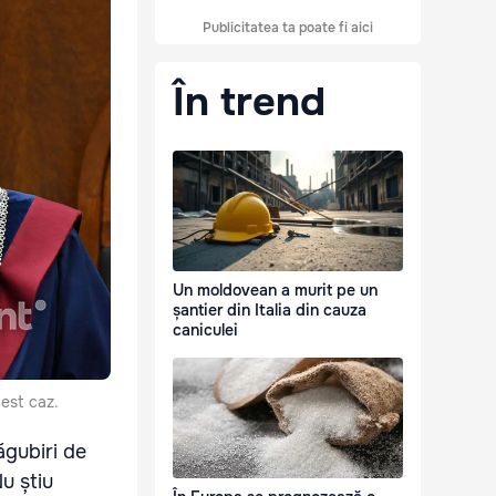
Publicitatea ta poate fi aici
În trend
Un moldovean a murit pe un
șantier din Italia din cauza
caniculei
est caz.
ăgubiri de
u știu