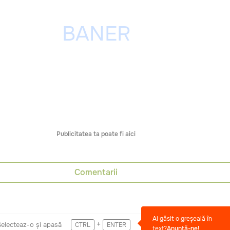
Publicitatea ta poate fi aici
Comentarii
Ai găsit o greșeală în
+
Selecteaz-o și apasă
CTRL
ENTER
text?
Anunță-ne!