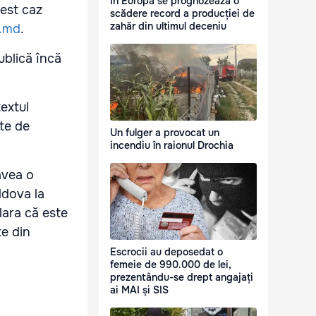
În Europa se prognozează o
est caz
scădere record a producției de
zahăr din ultimul deceniu
.md
.
blică încă
textul
ute de
Un fulger a provocat un
incendiu în raionul Drochia
avea o
ldova la
lara că este
te din
Escrocii au deposedat o
femeie de 990.000 de lei,
prezentându-se drept angajați
ai MAI și SIS