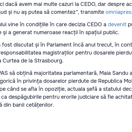
ci dacă avem mai multe cazuri la CEDO, dar despre ac
aud și nu aș putea să comentez”, transmite
omniapres
ului vine în condițiile în care decizia CEDO a
devenit
pu
ie și a generat numeroase reacții în spațiul public.
 fost discutat și în Parlament încă anul trecut, în con
 responsabilitatea magistraților pentru dosarele pierd
 Curtea de la Strasbourg.
a PAS să obțină majoritatea parlamentară, Maia Sandu 
egorică în privința dosarelor pierdute de Republica Mo
e când se afla în opoziție, actuala șefă a statului dec
a despăgubirile pentru erorile judiciare să fie achita
ă din banii cetățenilor.