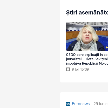
Știri asemănăt
CEDO cere explicații în c
jurnalistei Julieta Savițchi
împotriva Republicii Mold
9 Iul. 15:39
29 iunie
Euronews