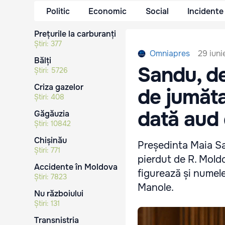
Politic
Economic
Social
Incidente
Prețurile la carburanți
Știri:
377
29 iuni
Omniapres
Bălți
Sandu, de
Știri:
5726
Criza gazelor
de jumăta
Știri:
408
dată aud 
Găgăuzia
Știri:
10842
Chișinău
Președinta Maia Sa
Știri:
771
pierdut de R. Mold
Accidente în Moldova
figurează și numel
Știri:
7823
Manole.
Nu războiului
Știri:
131
Transnistria