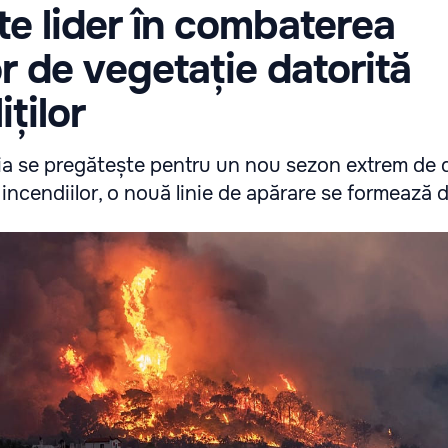
te lider în combaterea
or de vegetație datorită
ților
a se pregătește pentru un nou sezon extrem de di
incendiilor, o nouă linie de apărare se formează d