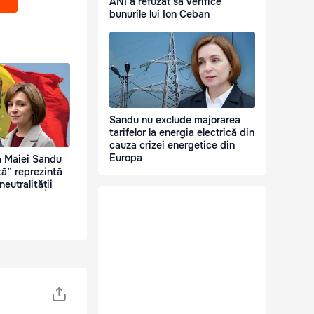
ANI a refuzat să verifice
bunurile lui Ion Ceban
Sandu nu exclude majorarea
tarifelor la energia electrică din
cauza crizei energetice din
Europa
a Maiei Sandu
ță” reprezintă
neutralității