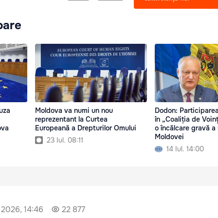
oare
auza
Moldova va numi un nou
Dodon: Participare
reprezentant la Curtea
în „Coaliția de Voin
ova
Europeană a Drepturilor Omului
o încălcare gravă a 
Moldovei
23 Iul. 08:11
14 Iul. 14:00
 2026, 14:46
22 877