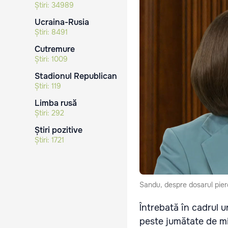
Știri:
34989
Ucraina-Rusia
Știri:
8491
Cutremure
Știri:
1009
Stadionul Republican
Știri:
119
Limba rusă
Știri:
292
Știri pozitive
Știri:
1721
Sandu, despre dosarul pier
Întrebată în cadrul u
peste jumătate de mi