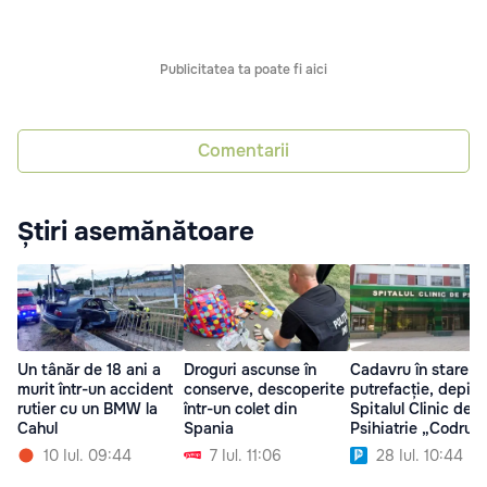
Publicitatea ta poate fi aici
Comentarii
Știri asemănătoare
Un tânăr de 18 ani a
Droguri ascunse în
Cadavru în stare d
murit într-un accident
conserve, descoperite
putrefacție, depist
rutier cu un BMW la
într-un colet din
Spitalul Clinic de
Cahul
Spania
Psihiatrie „Codru”
10 Iul. 09:44
7 Iul. 11:06
28 Iul. 10:44