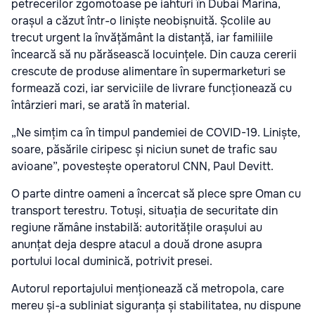
petrecerilor zgomotoase pe iahturi în Dubai Marina,
orașul a căzut într-o liniște neobișnuită. Școlile au
trecut urgent la învățământ la distanță, iar familiile
încearcă să nu părăsească locuințele. Din cauza cererii
crescute de produse alimentare în supermarketuri se
formează cozi, iar serviciile de livrare funcționează cu
întârzieri mari, se arată în material.
„Ne simțim ca în timpul pandemiei de COVID-19. Liniște,
soare, păsările ciripesc și niciun sunet de trafic sau
avioane”, povestește operatorul CNN, Paul Devitt.
O parte dintre oameni a încercat să plece spre Oman cu
transport terestru. Totuși, situația de securitate din
regiune rămâne instabilă: autoritățile orașului au
anunțat deja despre atacul a două drone asupra
portului local duminică, potrivit presei.
Autorul reportajului menționează că metropola, care
mereu și-a subliniat siguranța și stabilitatea, nu dispune