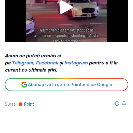
Acum ne puteți urmări și
pe
Telegram
,
Facebook
și
Instagram
pentru a fi la
curent cu ultimele știri.
Abonați-vă la știrile Point.md pe Google
Sursă
Point