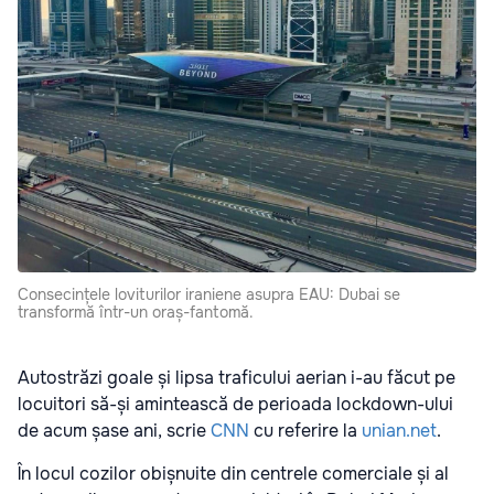
Consecințele loviturilor iraniene asupra EAU: Dubai se
transformă într-un oraș-fantomă.
Autostrăzi goale și lipsa traficului aerian i-au făcut pe
locuitori să-și amintească de perioada lockdown-ului
de acum șase ani, scrie
CNN
cu referire la
unian.net
.
În locul cozilor obișnuite din centrele comerciale și al