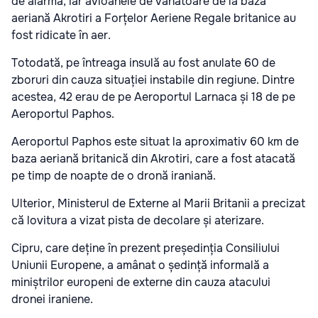
de alarmă, iar avioanele de vânătoare de la baza
aeriană Akrotiri a Forțelor Aeriene Regale britanice au
fost ridicate în aer.
Totodată, pe întreaga insulă au fost anulate 60 de
zboruri din cauza situației instabile din regiune. Dintre
acestea, 42 erau de pe Aeroportul Larnaca și 18 de pe
Aeroportul Paphos.
Aeroportul Paphos este situat la aproximativ 60 km de
baza aeriană britanică din Akrotiri, care a fost atacată
pe timp de noapte de o dronă iraniană.
Ulterior, Ministerul de Externe al Marii Britanii a precizat
că lovitura a vizat pista de decolare și aterizare.
Cipru, care deține în prezent președinția Consiliului
Uniunii Europene, a amânat o ședință informală a
miniștrilor europeni de externe din cauza atacului
dronei iraniene.