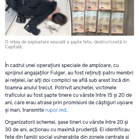
O rețea de exploatare sexuală a șapte fete, destructurată în
Capitală.
În cadrul unei operațiuni speciale de amploare, cu
sprijinul angajaților Fulger, au fost reținuți patru membri
ai rețelei, iar alți doi complici se află sub arest încă din
toamna anului trecut. Potrivit anchetei, victimele
traficului au fost șapte tinere cu vârste între 15 și 20 de
ani, care erau atrase prin promisiuni de câștiguri ușoare
și mari, transmite
rupor.md
.
Organizatorii schemei, șase tineri cu vârste între 20 și
30 de ani, acționau cu maximă prudență. Ei identificau
fete din familii social vulnerabile din zonele centrale și