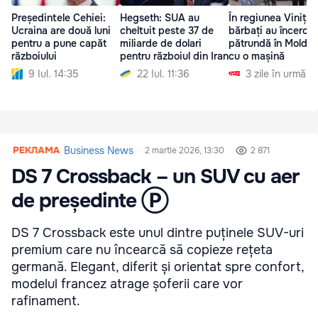
Președintele Cehiei:
Hegseth: SUA au
În regiunea Vinița,
Ucraina are două luni
cheltuit peste 37 de
bărbați au încercat
pentru a pune capăt
miliarde de dolari
pătrundă în Moldo
războiului
pentru războiul din Iran
cu o mașină
9 Iul. 14:35
22 Iul. 11:36
3 zile în urmă
Business News
2 martie 2026, 13:30
2 871
DS 7 Crossback – un SUV cu aer
de președinte Ⓟ
DS 7 Crossback este unul dintre puținele SUV-uri
premium care nu încearcă să copieze rețeta
germană. Elegant, diferit și orientat spre confort,
modelul francez atrage șoferii care vor
rafinament.