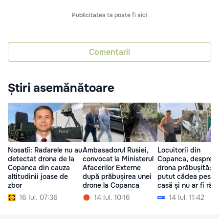
Publicitatea ta poate fi aici
Comentarii
Știri asemănătoare
Nosatîi: Radarele nu au
Ambasadorul Rusiei,
Locuitorii din
detectat drona de la
convocat la Ministerul
Copanca, despre
Copanca din cauza
Afacerilor Externe
drona prăbușită: Ar
altitudinii joase de
după prăbușirea unei
putut cădea peste
zbor
drone la Copanca
casă și nu ar fi ră
nimic
16 Iul. 07:36
14 Iul. 10:16
14 Iul. 11:42