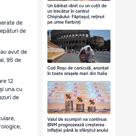
Un bărbat rănit cu un cuțit de
un trecător în centrul
Chișinăului: Făptașul, reținut
pe urme fierbinți
nerate de
țepături de
 au avut de
al, 95 de
Cod Roșu de caniculă, anunțat
în toate orașele mari din Italia
are 12
 și una cu
azuri de
ulare,
Valul de scumpiri va continua:
BNM prognozează creșterea
rologice,
inflației până la sfârșitul anului