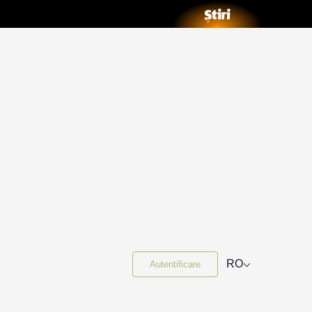
⌵
RO
Autentificare