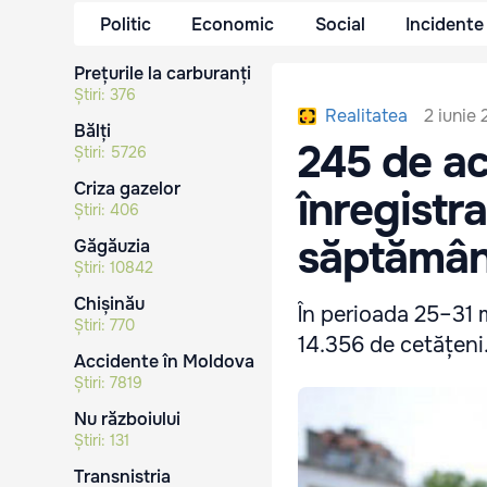
Politic
Economic
Social
Incidente
Prețurile la carburanți
Știri:
376
2 iunie
Realitatea
Bălți
245 de ac
Știri:
5726
Criza gazelor
înregistr
Știri:
406
săptămâ
Găgăuzia
Știri:
10842
Chișinău
În perioada 25–31 
Știri:
770
14.356 de cetățeni
Accidente în Moldova
Știri:
7819
Nu războiului
Știri:
131
Transnistria