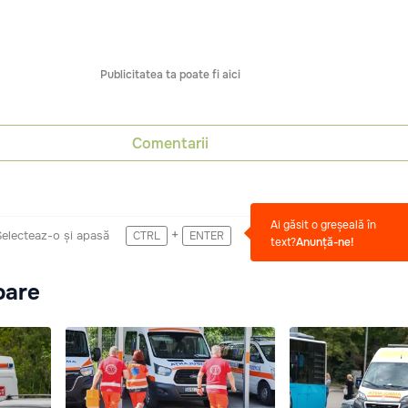
Publicitatea ta poate fi aici
Comentarii
Ai găsit o greșeală în
+
Selecteaz-o și apasă
CTRL
ENTER
text?
Anunță-ne!
oare