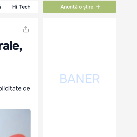
ă
Hi-Tech
Anunță o știre
ale,
licitate de