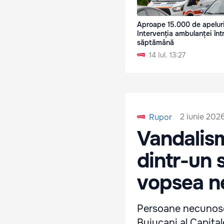
Aproape 15.000 de apeluri
Intervenția ambulanței înt
săptămână
14 Iul. 13:27
2 iunie 202
Rupor
Vandalism
dintr-un 
vopsea n
Persoane necunoscu
Buiucani al Capital