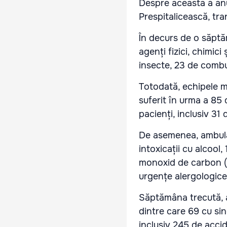
Despre aceasta a an
Prespitalicească, tr
În decurs de o săptă
agenți fizici, chimic
insecte, 23 de combus
Totodată, echipele m
suferit în urma a 85
pacienți, inclusiv 31 
De asemenea, ambulan
intoxicații cu alcool,
monoxid de carbon (
urgențe alergologice
Săptămâna trecută, a
dintre care 69 cu si
inclusiv 245 de acci