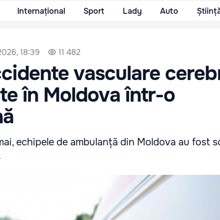
Internațional
Sport
Lady
Auto
Științ
 2026, 18:39
11 482
cidente vasculare cerebr
ate în Moldova într-o
nă
mai, echipele de ambulanță din Moldova au fost so
.