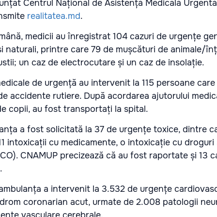
unțat Centrul Național de Asistență Medicală Urgentă
ansmite
realitatea.md
.
mână, medicii au înregistrat 104 cazuri de urgențe ge
i și naturali, printre care 79 de mușcături de animale/în
tii; un caz de electrocutare și un caz de insolație.
edicale de urgență au intervenit la 115 persoane care
 de accidente rutiere. După acordarea ajutorului medic
de copii, au fost transportați la spital.
ța a fost solicitată la 37 de urgențe toxice, dintre c
 11 intoxicații cu medicamente, o intoxicație cu droguri
CO). CNAMUP precizează că au fost raportate și 13 c
.
mbulanța a intervenit la 3.532 de urgențe cardiovasc
ndrom coronarian acut, urmate de 2.008 patologii neu
dente vasculare cerebrale.