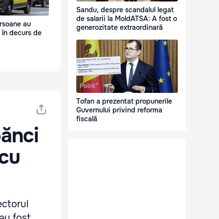
Sandu, despre scandalul legat
de salarii la MoldATSA: A fost o
rsoane au
generozitate extraordinară
 în decurs de
Tofan a prezentat propunerile
Guvernului privind reforma
fiscală
bănci
 cu
ectorul
 au fost