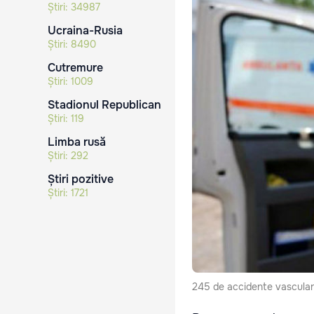
Știri:
34987
Ucraina-Rusia
Știri:
8490
Cutremure
Știri:
1009
Stadionul Republican
Știri:
119
Limba rusă
Știri:
292
Știri pozitive
Știri:
1721
245 de accidente vasculare