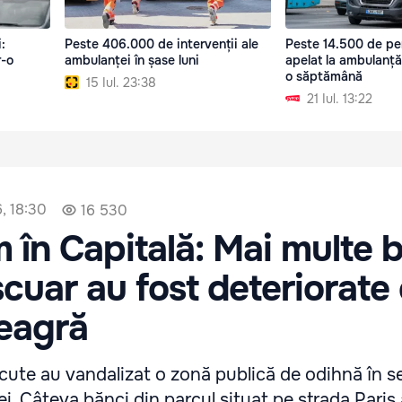
:
Peste 406.000 de intervenții ale
Peste 14.500 de pe
r-o
ambulanței în șase luni
apelat la ambulanță
o săptămână
15 Iul. 23:38
21 Iul. 13:22
6, 18:30
16 530
 în Capitală: Mai multe 
scuar au fost deteriorate
eagră
te au vandalizat o zonă publică de odihnă în s
ei. Câteva bănci din parcul situat pe strada Paris