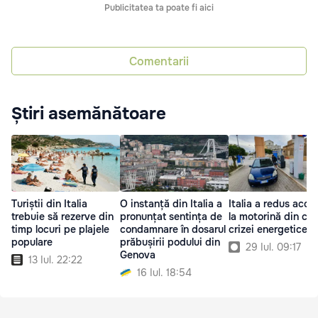
Publicitatea ta poate fi aici
Comentarii
Știri asemănătoare
Turiștii din Italia
O instanță din Italia a
Italia a redus acciz
trebuie să rezerve din
pronunțat sentința de
la motorină din ca
timp locuri pe plajele
condamnare în dosarul
crizei energetice
populare
prăbușirii podului din
29 Iul. 09:17
Genova
13 Iul. 22:22
16 Iul. 18:54