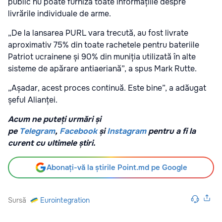
public nu poate furniza toate informațiile despre
livrările individuale de arme.
„De la lansarea PURL vara trecută, au fost livrate
aproximativ 75% din toate rachetele pentru bateriile
Patriot ucrainene și 90% din muniția utilizată în alte
sisteme de apărare antiaeriană”, a spus Mark Rutte.
„Așadar, acest proces continuă. Este bine”, a adăugat
șeful Alianței.
Acum ne puteți urmări și
pe
Telegram
,
Facebook
și
Instagram
pentru a fi la
curent cu ultimele știri.
Abonați-vă la știrile Point.md pe Google
Sursă
Eurointegration