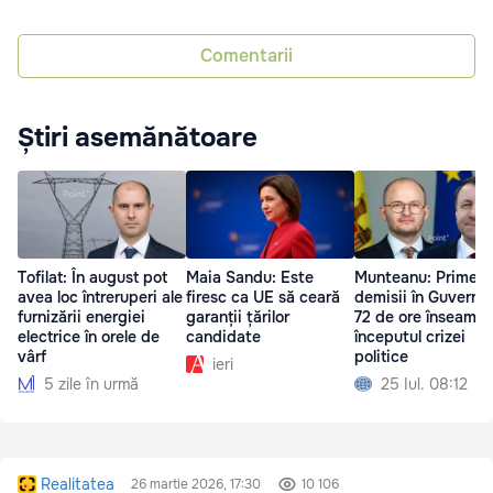
Comentarii
Știri asemănătoare
Tofilat: În august pot
Maia Sandu: Este
Munteanu: Primele
avea loc întreruperi ale
firesc ca UE să ceară
demisii în Guvern 
furnizării energiei
garanții țărilor
72 de ore înseamn
electrice în orele de
candidate
începutul crizei
vârf
politice
ieri
5 zile în urmă
25 Iul. 08:12
Realitatea
26 martie 2026, 17:30
10 106