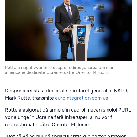
Rutte a negat zvonurile despre redirecționarea armelor
americane destinate Ucrainei către Orientul Mijlociu.
Despre aceasta a declarat secretarul general al NATO,
Mark Rutte, transmite
eurointegration.com.ua
.
Rutte a asigurat că armele în cadrul mecanismului PURL
vor ajunge în Ucraina fără întreruperi și nu vor fi
redirecționate către Orientul Mijlociu.
„Pot să vă asigur că sprijinul critic din partea Statelor