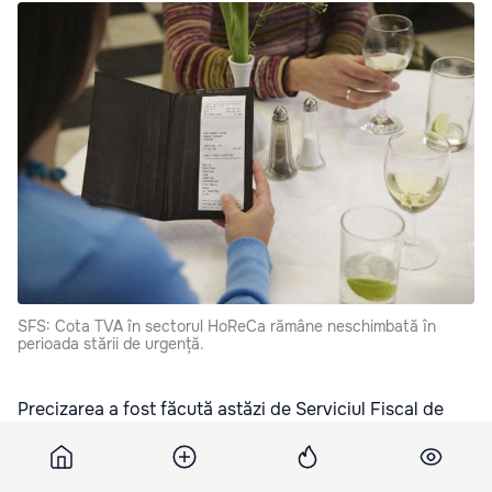
SFS: Cota TVA în sectorul HoReCa rămâne neschimbată în
perioada stării de urgență.
Precizarea a fost făcută astăzi de Serviciul Fiscal de
Stat (SFS), transmite
moldpres.md
.
Astfel, agenții economici din sectorul HoReCa vor