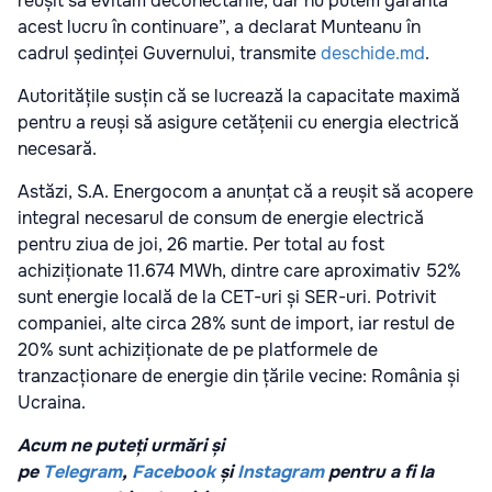
reușit să evităm deconectările, dar nu putem garanta
acest lucru în continuare”, a declarat Munteanu în
cadrul ședinței Guvernului, transmite
deschide.md
.
Autoritățile susțin că se lucrează la capacitate maximă
pentru a reuși să asigure cetățenii cu energia electrică
necesară.
Astăzi, S.A. Energocom a anunțat că a reușit să acopere
integral necesarul de consum de energie electrică
pentru ziua de joi, 26 martie. Per total au fost
achiziționate 11.674 MWh, dintre care aproximativ 52%
sunt energie locală de la CET-uri și SER-uri. Potrivit
companiei, alte circa 28% sunt de import, iar restul de
20% sunt achiziționate de pe platformele de
tranzacționare de energie din țările vecine: România și
Ucraina.
Acum ne puteți urmări și
pe
Telegram
,
Facebook
și
Instagram
pentru a fi la