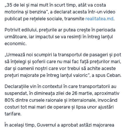
„35 de lei și mai mult în scurt timp, atât va costa
motorina și benzina”, a declarat acesta într-un video
publicat pe rețelele sociale, transmite
realitatea.md
.
Potrivit edilului, prețurile ar putea crește în perioada
următoare, iar impactul se va resimți în întreg lanțul
economic.
„Urmează noi scumpiri la transportul de pasageri și pot
să înțelegi și șoferii care nu mai fac față prețurilor mari,
dar și oamenii noștri care vor trebui să achite aceste
prețuri majorate pe întreg lanțul valoric”, a spus Ceban.
Declarațiile vin în contextul în care transportatorii au
suspendat, în dimineața zilei de 26 martie, aproximativ
80% dintre cursele raionale și interraionale, invocând
costuri tot mai mari de operare și lipsa unor ajustări
tarifare.
În același timp, Guvernul a aprobat astăzi majorarea