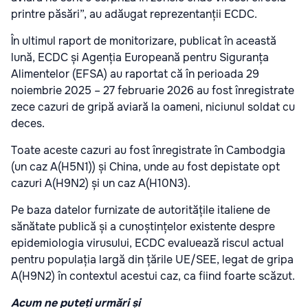
printre păsări”, au adăugat reprezentanții ECDC.
În ultimul raport de monitorizare, publicat în această
lună, ECDC și Agenția Europeană pentru Siguranța
Alimentelor (EFSA) au raportat că în perioada 29
noiembrie 2025 – 27 februarie 2026 au fost înregistrate
zece cazuri de gripă aviară la oameni, niciunul soldat cu
deces.
Toate aceste cazuri au fost înregistrate în Cambodgia
(un caz A(H5N1)) și China, unde au fost depistate opt
cazuri A(H9N2) și un caz A(H10N3).
Pe baza datelor furnizate de autoritățile italiene de
sănătate publică și a cunoștințelor existente despre
epidemiologia virusului, ECDC evaluează riscul actual
pentru populația largă din țările UE/SEE, legat de gripa
A(H9N2) în contextul acestui caz, ca fiind foarte scăzut.
Acum ne puteți urmări și