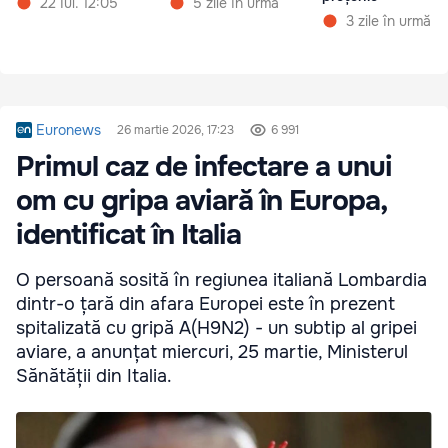
22 Iul. 12:05
5 zile în urmă
3 zile în urmă
Euronews
26 martie 2026, 17:23
6 991
Primul caz de infectare a unui
om cu gripa aviară în Europa,
identificat în Italia
O persoană sosită în regiunea italiană Lombardia
dintr-o țară din afara Europei este în prezent
spitalizată cu gripă A(H9N2) - un subtip al gripei
aviare, a anunțat miercuri, 25 martie, Ministerul
Sănătății din Italia.