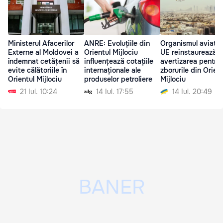
Ministerul Afacerilor
ANRE: Evoluțiile din
Organismul aviatic 
Externe al Moldovei a
Orientul Mijlociu
UE reinstaurează
îndemnat cetățenii să
influențează cotațiile
avertizarea pentru
evite călătoriile în
internaționale ale
zborurile din Orien
Orientul Mijlociu
produselor petroliere
Mijlociu
21 Iul. 10:24
14 Iul. 17:55
14 Iul. 20:49