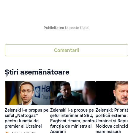
Publicitatea ta poate fi aici
Comentarii
Știri asemănătoare
Zelenski l-a propus pe
Zelenski l-a propus pe
Zelenski: Prioritățil
șeful „Naftogaz”
șeful interimar al SBU,
politicii externe a
pentru funcția de
Evgheni Hmara, pentru
Ucrainei și Republi
premier al Ucrainei
funcția de ministru al
Moldova coincid în
Apărării
mare măsură