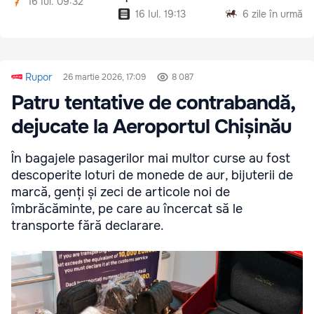
16 Iul. 09:32
16 Iul. 19:13
6 zile în urmă
Rupor
26 martie 2026, 17:09
8 087
Patru tentative de contrabandă,
dejucate la Aeroportul Chișinău
În bagajele pasagerilor mai multor curse au fost
descoperite loturi de monede de aur, bijuterii de
marcă, genți și zeci de articole noi de
îmbrăcăminte, pe care au încercat să le
transporte fără declarare.