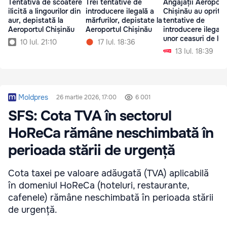
Tentativă de scoatere
Trei tentative de
Angajații Aeroport
ilicită a lingourilor din
introducere ilegală a
Chișinău au oprit 
aur, depistată la
mărfurilor, depistate la
tentative de
Aeroportul Chișinău
Aeroportul Chișinău
introducere ilegală
unor ceasuri de lux
10 Iul. 21:10
17 Iul. 18:36
13 Iul. 18:39
Moldpres
26 martie 2026, 17:00
6 001
SFS: Cota TVA în sectorul
HoReCa rămâne neschimbată în
perioada stării de urgență
Cota taxei pe valoare adăugată (TVA) aplicabilă
în domeniul HoReCa (hoteluri, restaurante,
cafenele) rămâne neschimbată în perioada stării
de urgență.