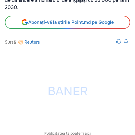
de diminuare a numărului de angajați cu 28.000 până în
2030.
Abonați-vă la știrile Point.md pe Google
Sursă
Reuters
Publicitatea ta poate fi aici