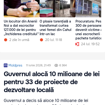
Un locuitor din Anenii
O ploaie torențială a
Procuratura: Peste
Noi a dat escrocilor
transformat curtea
300 de persoane a
127.000 de lei pentru
unei femei din Cahul
devenit victime ale
„închiderea creditului”
într-un lac
unei escrocherii cu
pachete turistice
2 zile în urmă
20 Iul. 11:18
24 Iul. 19:52
Moldpres
11 iunie 2026, 21:49
6 364
Guvernul alocă 10 milioane de lei
pentru 33 de proiecte de
dezvoltare locală
Guvernul a decis să aloce 10 milioane de lei