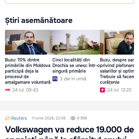
Știri asemănătoare
Buzu: 70% dintre
Cinci localități din
Buzu, despre sarcin
primăriile din Moldova
Drochia se unesc într-o
privind plafonarea
participă deja la
singură primărie
salariilor și optimiz
procesul de
Trebuie să facem
3 zile în urmă
amalgamare voluntară
curățenie
24 Iul. 09:43
24 Iul. 13:20
Reuters
11 iunie 2026, 22:06
4 956
Volkswagen va reduce 19.000 de