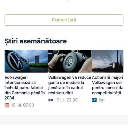
Comentarii
Știri asemănătoare
Volkswagen
Volkswagen va reduce
Acționarii majoritar
intenționează să
gama de modele la
Volkswagen cer mă
închidă patru fabrici
jumătate în cadrul
pentru consolidare
din Germania până în
restructurării
competitivității
2034
10 Iul. 22:30
ieri
10 Iul. 07:00