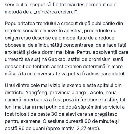
serviciul a început să fie tot mai des perceput ca o
metodă de a „reîncărca creierul”.
Popularitatea trendului a crescut după publicările din
rețelele sociale chineze. În acestea, procedurile cu
oxigen erau descrise ca o modalitate de a reduce
oboseala, de a îmbunătăți concentrarea, de a face față
anxietății și de a dormi mai bine. Pentru absolvenții care
urmează să susțină Gaokao, astfel de promisiuni sună
deosebit de tentant: acest examen determină în mare
măsură la ce universitate va putea fi admis candidatul.
Unul dintre cele mai vizibile exemple este spitalul din
districtul Yongfeng, provincia Jiangxi. Acolo, noua
cameră hiperbarică a fost pusă în funcțiune la sfârșitul
lunii mai, iar în mai puțin de două săptămâni serviciul a
fost folosit de peste 30 de elevi care se pregătesc
pentru examene. O sesiune durează 90 de minute și
costă 96 de yuani (aproximativ 12,27 euro).