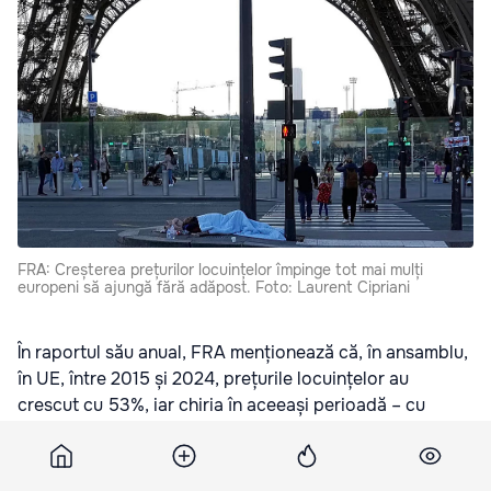
FRA: Creșterea prețurilor locuințelor împinge tot mai mulți
europeni să ajungă fără adăpost. Foto: Laurent Cipriani
În raportul său anual, FRA menționează că, în ansamblu,
în UE, între 2015 și 2024, prețurile locuințelor au
crescut cu 53%, iar chiria în aceeași perioadă – cu
aproape 17%, se arată în document, citând datele
agenției statistice Eurostat, transmite
euronews.com
.