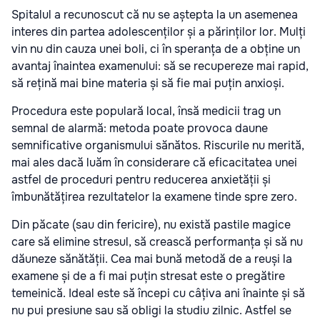
Spitalul a recunoscut că nu se aștepta la un asemenea
interes din partea adolescenților și a părinților lor. Mulți
vin nu din cauza unei boli, ci în speranța de a obține un
avantaj înaintea examenului: să se recupereze mai rapid,
să rețină mai bine materia și să fie mai puțin anxioși.
Procedura este populară local, însă medicii trag un
semnal de alarmă: metoda poate provoca daune
semnificative organismului sănătos. Riscurile nu merită,
mai ales dacă luăm în considerare că eficacitatea unei
astfel de proceduri pentru reducerea anxietății și
îmbunătățirea rezultatelor la examene tinde spre zero.
Din păcate (sau din fericire), nu există pastile magice
care să elimine stresul, să crească performanța și să nu
dăuneze sănătății. Cea mai bună metodă de a reuși la
examene și de a fi mai puțin stresat este o pregătire
temeinică. Ideal este să începi cu câțiva ani înainte și să
nu pui presiune sau să obligi la studiu zilnic. Astfel se