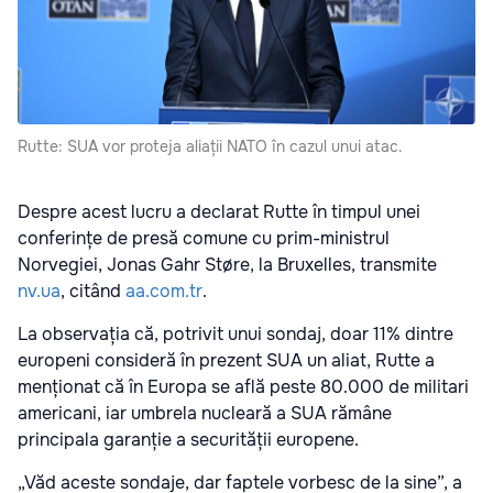
Rutte: SUA vor proteja aliații NATO în cazul unui atac.
Despre acest lucru a declarat Rutte în timpul unei
conferințe de presă comune cu prim-ministrul
Norvegiei, Jonas Gahr Støre, la Bruxelles, transmite
nv.ua
, citând
aa.com.tr
.
La observația că, potrivit unui sondaj, doar 11% dintre
europeni consideră în prezent SUA un aliat, Rutte a
menționat că în Europa se află peste 80.000 de militari
americani, iar umbrela nucleară a SUA rămâne
principala garanție a securității europene.
„Văd aceste sondaje, dar faptele vorbesc de la sine”, a