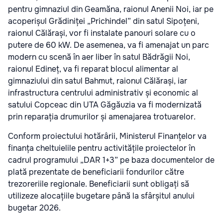
pentru gimnaziul din Geamăna, raionul Anenii Noi, iar pe
acoperișul Grădiniței „Prichindel” din satul Sipoțeni,
raionul Călărași, vor fi instalate panouri solare cu o
putere de 60 kW. De asemenea, va fi amenajat un parc
modern cu scenă în aer liber în satul Bădrăgii Noi,
raionul Edineț, va fi reparat blocul alimentar al
gimnaziului din satul Bahmut, raionul Călărași, iar
infrastructura centrului administrativ și economic al
satului Copceac din UTA Găgăuzia va fi modernizată
prin reparația drumurilor și amenajarea trotuarelor.
Conform proiectului hotărârii, Ministerul Finanțelor va
finanța cheltuielile pentru activitățile proiectelor în
cadrul programului „DAR 1+3” pe baza documentelor de
plată prezentate de beneficiarii fondurilor către
trezoreriile regionale. Beneficiarii sunt obligați să
utilizeze alocațiile bugetare până la sfârșitul anului
bugetar 2026.