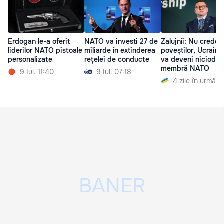
Erdogan le-a oferit
NATO va investi 27 de
Zalujnîi: Nu credeți
liderilor NATO pistoale
miliarde în extinderea
poveștilor, Ucraina
personalizate
rețelei de conducte
va deveni niciodat
membră NATO
9 Iul. 11:40
9 Iul. 07:18
4 zile în urmă