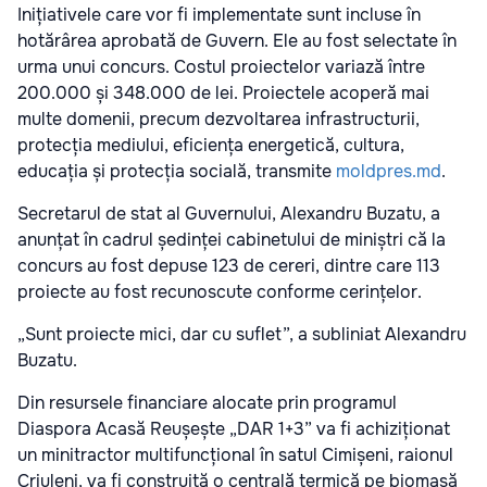
Inițiativele care vor fi implementate sunt incluse în
hotărârea aprobată de Guvern. Ele au fost selectate în
urma unui concurs. Costul proiectelor variază între
200.000 și 348.000 de lei. Proiectele acoperă mai
multe domenii, precum dezvoltarea infrastructurii,
protecția mediului, eficiența energetică, cultura,
educația și protecția socială, transmite
moldpres.md
.
Secretarul de stat al Guvernului, Alexandru Buzatu, a
anunțat în cadrul ședinței cabinetului de miniștri că la
concurs au fost depuse 123 de cereri, dintre care 113
proiecte au fost recunoscute conforme cerințelor.
„Sunt proiecte mici, dar cu suflet”, a subliniat Alexandru
Buzatu.
Din resursele financiare alocate prin programul
Diaspora Acasă Reușește „DAR 1+3” va fi achiziționat
un minitractor multifuncțional în satul Cimișeni, raionul
Criuleni, va fi construită o centrală termică pe biomasă