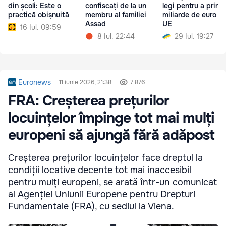
din școli: Este o
confiscați de la un
legi pentru a primi
practică obișnuită
membru al familiei
miliarde de euro de
Assad
UE
16 Iul. 09:59
8 Iul. 22:44
29 Iul. 19:27
Euronews
11 iunie 2026, 21:38
7 876
FRA: Creșterea prețurilor
locuințelor împinge tot mai mulți
europeni să ajungă fără adăpost
Creșterea prețurilor locuințelor face dreptul la
condiții locative decente tot mai inaccesibil
pentru mulți europeni, se arată într-un comunicat
al Agenției Uniunii Europene pentru Drepturi
Fundamentale (FRA), cu sediul la Viena.