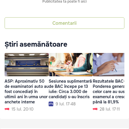
Publicitatea ta poate fi aici
Comentarii
Știri asemănătoare
ASP: Aproximativ 50
Sesiunea suplimentară
Rezultatele BAC-2
de examinatori auto au
de BAC începe pe 13
Ponderea generală
fost concediați în
iulie: Circa 3.000 de
celor care au susți
ultimii ani în urma unor
candidați s-au înscris
examenul a crescu
anchete interne
până la 81,9%
9 Iul. 17:48
15 Iul. 20:10
28 Iul. 17:11