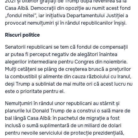
2021 și ulterior grațiați de Trump după revenirea sa la
Casa Albă. Democrații din opoziție au numit acest fond
„fondul mitei”, iar inițiativa Departamentului Justiției a
provocat nemulțumiri și în rândul republicanilor înșiși.
Riscuri politice
Senatorii republicani se tem că fondul de compensații
ar putea fi perceput negativ de alegători înaintea
alegerilor intermediare pentru Congres din noiembrie.
Mulți cetățeni se plâng de creșterea bruscă a prețurilor
la combustibil și alimente din cauza războiului cu Iranul,
deși Trump a subliniat de mai multe ori că acest lucru nu
este o prioritate pentru el.
Nemulțumiri în rândul unor republicani au stârnit și
planurile lui Donald Trump de a construi o sală mare de
bal lângă Casa Albă: în pachetul de migrație a fost
inclusă o sumă suplimentară de un miliard de dolari
pentru nevoile serviciului de protecție prezidențială,