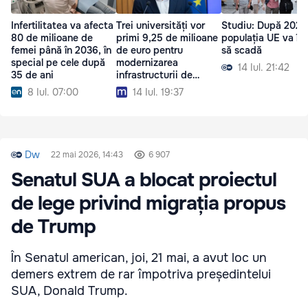
Infertilitatea va afecta
Trei universități vor
Studiu: După 2029
80 de milioane de
primi 9,25 de milioane
populația UE va în
femei până în 2036, în
de euro pentru
să scadă
special pe cele după
modernizarea
14 Iul. 21:42
35 de ani
infrastructurii de
cercetare
8 Iul. 07:00
14 Iul. 19:37
Dw
22 mai 2026, 14:43
6 907
Senatul SUA a blocat proiectul
de lege privind migrația propus
de Trump
În Senatul american, joi, 21 mai, a avut loc un
demers extrem de rar împotriva președintelui
SUA, Donald Trump.