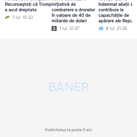
Recunoașteți că Trump
inițiativă de
îndemnat aliații să
a avut dreptate
combatere a dronelor
contribuie la
în valoare de 40 de
capacitățile de
7 Iul. 15:22
miliarde de dolari
apărare ale Republi
Moldova
7 Iul. 21:37
8 Iul. 21:26
Publicitatea ta poate fi aici