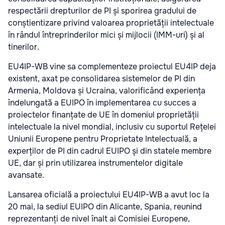
respectării drepturilor de PI și sporirea gradului de
conștientizare privind valoarea proprietății intelectuale
în rândul întreprinderilor mici și mijlocii (IMM-uri) și al
tinerilor.
EU4IP-WB vine sa complementeze proiectul EU4IP deja
existent, axat pe consolidarea sistemelor de PI din
Armenia, Moldova și Ucraina, valorificând experiența
îndelungată a EUIPO în implementarea cu succes a
proiectelor finanțate de UE în domeniul proprietății
intelectuale la nivel mondial, inclusiv cu suportul Rețelei
Uniunii Europene pentru Proprietate Intelectuală, a
experților de PI din cadrul EUIPO și din statele membre
UE, dar și prin utilizarea instrumentelor digitale
avansate.
Lansarea oficială a proiectului EU4IP-WB a avut loc la
20 mai, la sediul EUIPO din Alicante, Spania, reunind
reprezentanți de nivel înalt ai Comisiei Europene,