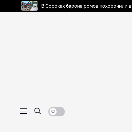
В Сороках барона ромов похоронили в