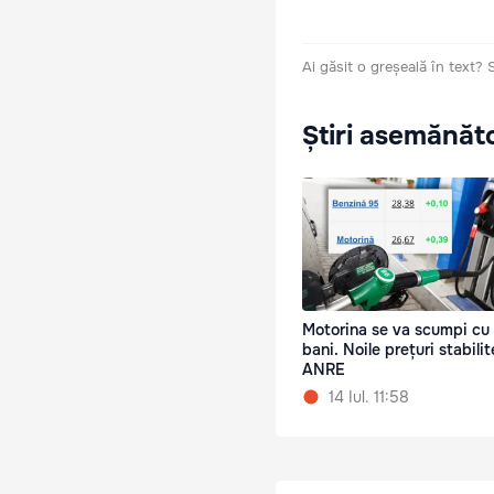
Ai găsit o greșeală în text?
Știri asemănăt
Motorina se va scumpi cu
bani. Noile prețuri stabili
ANRE
14 Iul. 11:58