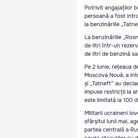
Potrivit angajaților 
persoană a fost introd
la benzinăriile „Tatn
La benzinăriile „Ros
de litri într-un rezer
de litri de benzină s
Pe 2 iunie, rețeaua 
Moscova Nouă, a intr
și „Tatneft” au declar
impuse restricții la 
este limitată la 100 d
Militarii ucraineni lo
sfârșitul lunii mai, 
partea centrală a Ru