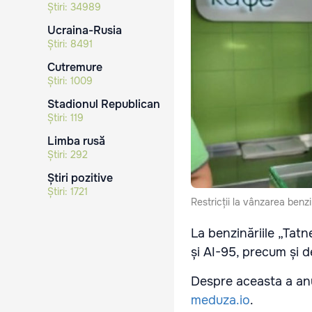
Știri:
34989
Ucraina-Rusia
Știri:
8491
Cutremure
Știri:
1009
Stadionul Republican
Știri:
119
Limba rusă
Știri:
292
Știri pozitive
Știri:
1721
Restricții la vânzarea benz
La benzinăriile „Tatn
și AI-95, precum și d
Despre aceasta a anu
meduza.io
.