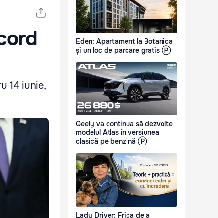
cord
Eden: Apartament la Botanica
și un loc de parcare gratis Ⓟ
u 14 iunie,
Geely va continua să dezvolte
modelul Atlas în versiunea
clasică pe benzină Ⓟ
Lady Driver: Frica de a