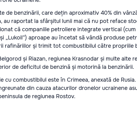
drone ucrainene.
e de benzinării, care dețin aproximativ 40% din vânză
, au raportat la sfârșitul lunii mai că nu pot reface sto
onat că companiile petroliere integrate vertical (cum 
 și „Lukoil”) aproape au încetat să vândă produse petr
i rafinăriilor și trimit tot combustibilul către propriile 
 Belgorod și Riazan, regiunea Krasnodar și multe alte r
rior de deficitul de benzină și motorină la benzinării.
e cu combustibilul este în Crimeea, anexată de Rusia. 
ngreunate din cauza atacurilor dronelor ucrainene as
 peninsula de regiunea Rostov.