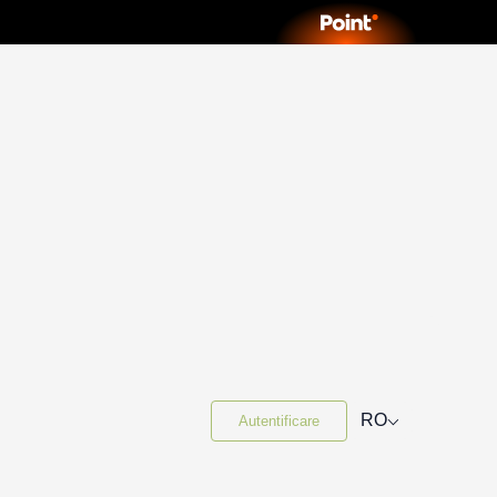
⌵
RO
Autentificare