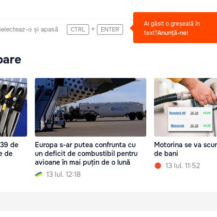
Ai găsit o greșeală în
+
Selecteaz-o și apasă
CTRL
ENTER
text?
Anunță-ne!
oare
 39 de
Europa s-ar putea confrunta cu
Motorina se va scu
te de
un deficit de combustibil pentru
de bani
avioane în mai puțin de o lună
13 Iul. 11:52
13 Iul. 12:18