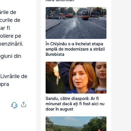
rile de
curile de
ar fi
oliere pe
benzinării.
În Chișinău s-a încheiat etapa
amplă de modernizare a străzii
Burebista
egiuni din
Livrările de
upra
Sandu, către diasporă: Ar fi
minunat dacă ați fi fost aici nu
doar în august