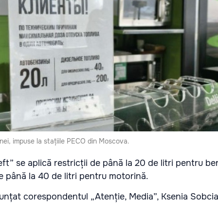
inei, impuse la stațiile PECO din Moscova.
eft” se aplică restricții de până la 20 de litri pentru b
e până la 40 de litri pentru motorină.
nțat corespondentul „Atenție, Media”, Ksenia Sobcia