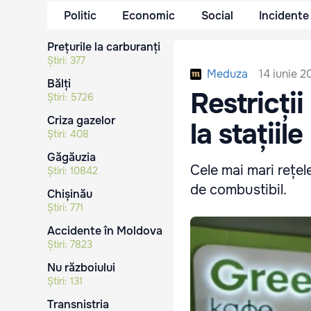
Politic
Economic
Social
Incidente
Prețurile la carburanți
Știri:
377
14 iunie 
Meduza
Bălți
Restricți
Știri:
5726
Criza gazelor
la stații
Știri:
408
Găgăuzia
Cele mai mari rețe
Știri:
10842
de combustibil.
Chișinău
Știri:
771
Accidente în Moldova
Știri:
7823
Nu războiului
Știri:
131
Transnistria