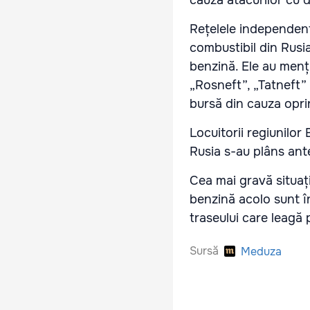
cauza atacurilor cu 
Rețelele independent
combustibil din Rusia
benzină. Ele au menți
„Rosneft”, „Tatneft”
bursă din cauza opriri
Locuitorii regiunilor
Rusia s-au plâns ante
Cea mai gravă situați
benzină acolo sunt î
traseului care leagă
Sursă
Meduza