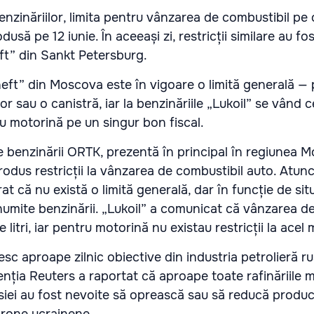
benzinăriilor, limita pentru vânzarea de combustibil pe
usă pe 12 iunie. În aceeași zi, restricții similare au fo
eft” din Sankt Petersburg.
neft” din Moscova este în vigoare o limită generală —
vor sau o canistră, iar la benzinăriile „Lukoil” se vând 
au motorină pe un singur bon fiscal.
de benzinării ORTK, prezentă în principal în regiunea 
odus restricții la vânzarea de combustibil auto. Atunc
at că nu există o limită generală, dar în funcție de situ
anumite benzinării. „Lukoil” a comunicat că vânzarea d
e litri, iar pentru motorină nu existau restricții la ace
vesc aproape zilnic obiective din industria petrolieră ru
agenția Reuters a raportat că aproape toate rafinăriile m
siei au fost nevoite să oprească sau să reducă produc