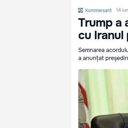
14 iu
Kommersant
Trump a 
cu Iranul 
Semnarea acordului
a anunțat președin