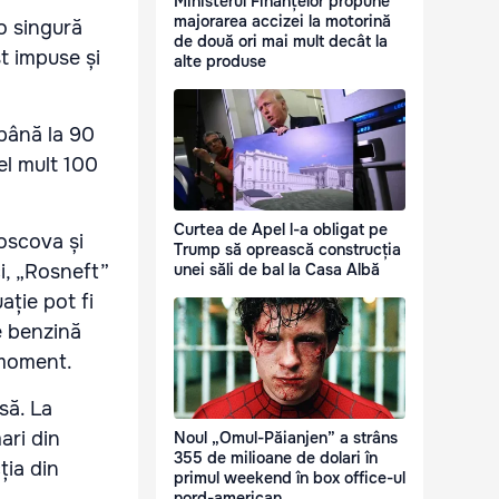
Ministerul Finanțelor propune
majorarea accizei la motorină
 o singură
de două ori mai mult decât la
st impuse și
alte produse
 până la 90
cel mult 100
Curtea de Apel l-a obligat pe
Moscova și
Trump să oprească construcția
unei săli de bal la Casa Albă
i, „Rosneft”
ație pot fi
e benzină
l moment.
să. La
ari din
Noul „Omul-Păianjen” a strâns
355 de milioane de dolari în
ția din
primul weekend în box office-ul
nord-american