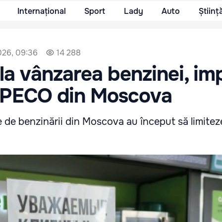
Internațional
Sport
Lady
Auto
Științ
2026, 09:36
14 288
i la vânzarea benzinei, i
le PECO din Moscova
le de benzinării din Moscova au început să limite