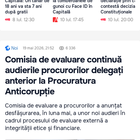
Capitală: Un tânăr de
la tomberoanele de
declarație prin car
18 ani va sta 7 ani
gunoi cu Face ID în
contestă decizia Cu
după gratii
Capitală
Constituționale
8 Iul. 12:30
10 Iul. 17:45
10 Iul. 20:00
Noi
19 mai 2026, 21:52
6 336
Comisia de evaluare continuă
audierile procurorilor delegați
anterior la Procuratura
Anticorupție
Comisia de evaluare a procurorilor a anunțat
desfășurarea, în luna mai, a unor noi audieri în
cadrul procesului de evaluare externă a
integrității etice și financiare.