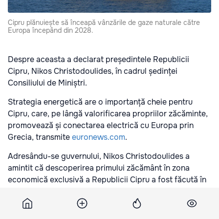
Cipru plănuiește să înceapă vânzările de gaze naturale către
Europa începând din 2028.
Despre aceasta a declarat președintele Republicii
Cipru, Nikos Christodoulides, în cadrul ședinței
Consiliului de Miniștri.
Strategia energetică are o importanță cheie pentru
Cipru, care, pe lângă valorificarea propriilor zăcăminte,
promovează și conectarea electrică cu Europa prin
Grecia, transmite
euronews.com
.
Adresându-se guvernului, Nikos Christodoulides a
amintit că descoperirea primului zăcământ în zona
economică exclusivă a Republicii Cipru a fost făcută în
2011
„După 15 ani, astăzi, considerăm că luăm cea mai