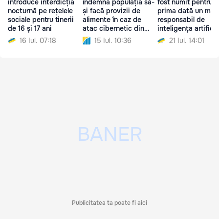
introduce interdicția
îndemna populația să-
fost numit pentru
nocturnă pe rețelele
și facă provizii de
prima dată un mini
sociale pentru tinerii
alimente în caz de
responsabil de
de 16 și 17 ani
atac cibernetic din
inteligența artificia
partea Rusiei
16 Iul. 07:18
15 Iul. 10:36
21 Iul. 14:01
Publicitatea ta poate fi aici