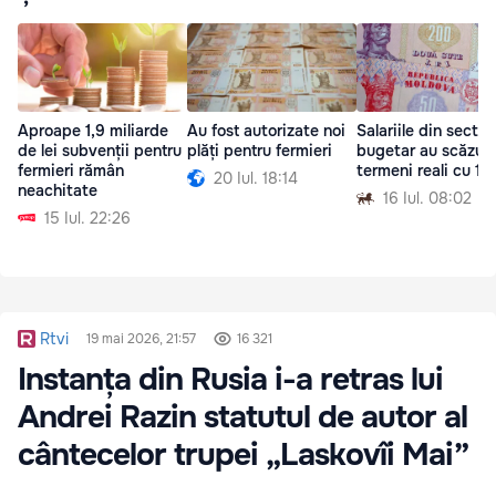
Aproape 1,9 miliarde
Au fost autorizate noi
Salariile din sector
de lei subvenții pentru
plăți pentru fermieri
bugetar au scăzut 
fermieri rămân
termeni reali cu 1,
20 Iul. 18:14
neachitate
16 Iul. 08:02
15 Iul. 22:26
Rtvi
19 mai 2026, 21:57
16 321
Instanța din Rusia i-a retras lui
Andrei Razin statutul de autor al
cântecelor trupei „Laskovîi Mai”