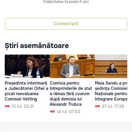
Publicitatea ta poate fi aici
Comentarii
Știri asemănătoare
Președinta interimară
Comisia pentru
Maia Sandu a prez
a Judecătoriei Orhei a
întreprinderile de stat
ședința Comisiei
picat reevaluarea
a rămas fără cvorum
Naționale pentru
Comisiei Vetting
după demisia lui
Integrare Europea
Alexandr Trubca
15 Iul. 20:31
27 Iul. 17:29
14 Iul. 07:54