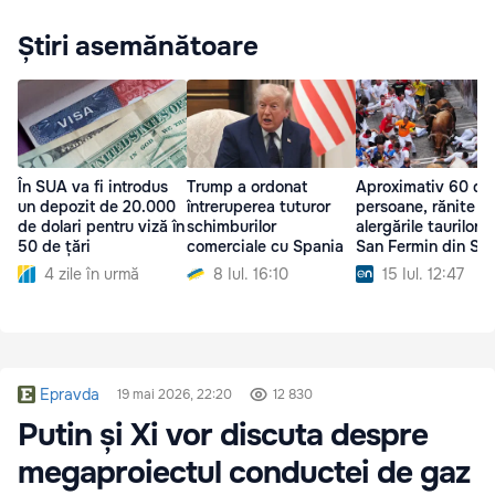
Știri asemănătoare
În SUA va fi introdus
Trump a ordonat
Aproximativ 60 de
un depozit de 20.000
întreruperea tuturor
persoane, rănite la
de dolari pentru viză în
schimburilor
alergările taurilor d
50 de țări
comerciale cu Spania
San Fermin din Sp
4 zile în urmă
8 Iul. 16:10
15 Iul. 12:47
Epravda
19 mai 2026, 22:20
12 830
Putin și Xi vor discuta despre
megaproiectul conductei de gaz