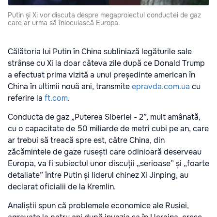
Putin și Xi vor discuta despre megaproiectul conductei de gaz
care ar urma să înlocuiască Europa.
Călătoria lui Putin în China subliniază legăturile sale
strânse cu Xi la doar câteva zile după ce Donald Trump
a efectuat prima vizită a unui președinte american în
China în ultimii nouă ani, transmite
epravda.com.ua
cu
referire la
ft.com
.
Conducta de gaz „Puterea Siberiei - 2”, mult amânată,
cu o capacitate de 50 miliarde de metri cubi pe an, care
ar trebui să treacă spre est, către China, din
zăcămintele de gaze rusești care odinioară deserveau
Europa, va fi subiectul unor discuții „serioase” și „foarte
detaliate” între Putin și liderul chinez Xi Jinping, au
declarat oficialii de la Kremlin.
Analiștii spun că problemele economice ale Rusiei,