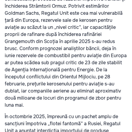
închiderea Strâmtorii Ormuz. Potrivit estimărilor
Goldman Sachs, Regatul Unit este cea mai vulnerabilă
țară din Europa, rezervele sale de kerosen pentru
aviație au scăzut la un „nivel critic”, iar capacitățile
proprii de rafinare după închiderea rafinăriei
Grangemouth din Scoția în aprilie 2025 s-au redus
brusc. Conform prognozei analiștilor băncii, deja în
iunie rezervele de combustibil pentru aviație din Europa
ar putea scădea sub pragul critic de 23 de zile stabilit
de Agenția Internațională pentru Energie. De la
începutul conflictului din Orientul Mijlociu, pe 28
februarie, prețurile kerosenului pentru aviație s-au
dublat, iar companiile aeriene au eliminat aproximativ
două milioane de locuri din programul de zbor pentru
luna mai.
În octombrie 2025, împreună cu un pachet amplu de
sancțiuni împotriva „flotei fantomă” a Rusiei, Regatul
Unit a anunțat interdicția importului de produse