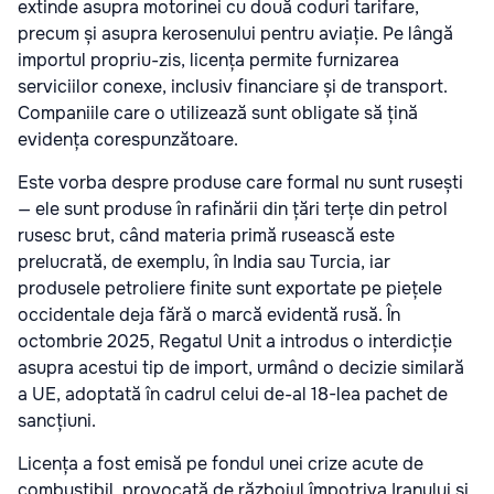
extinde asupra motorinei cu două coduri tarifare,
precum și asupra kerosenului pentru aviație. Pe lângă
importul propriu-zis, licența permite furnizarea
serviciilor conexe, inclusiv financiare și de transport.
Companiile care o utilizează sunt obligate să țină
evidența corespunzătoare.
Este vorba despre produse care formal nu sunt rusești
— ele sunt produse în rafinării din țări terțe din petrol
rusesc brut, când materia primă rusească este
prelucrată, de exemplu, în India sau Turcia, iar
produsele petroliere finite sunt exportate pe piețele
occidentale deja fără o marcă evidentă rusă. În
octombrie 2025, Regatul Unit a introdus o interdicție
asupra acestui tip de import, urmând o decizie similară
a UE, adoptată în cadrul celui de-al 18-lea pachet de
sancțiuni.
Licența a fost emisă pe fondul unei crize acute de
combustibil, provocată de războiul împotriva Iranului și