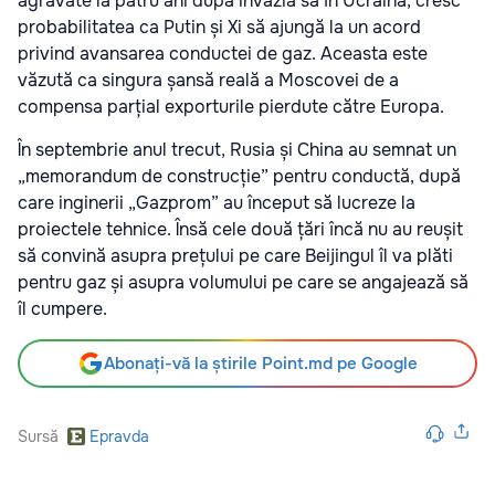
agravate la patru ani după invazia sa în Ucraina, cresc
probabilitatea ca Putin și Xi să ajungă la un acord
privind avansarea conductei de gaz. Aceasta este
văzută ca singura șansă reală a Moscovei de a
compensa parțial exporturile pierdute către Europa.
În septembrie anul trecut, Rusia și China au semnat un
„memorandum de construcție” pentru conductă, după
care inginerii „Gazprom” au început să lucreze la
proiectele tehnice. Însă cele două țări încă nu au reușit
să convină asupra prețului pe care Beijingul îl va plăti
pentru gaz și asupra volumului pe care se angajează să
îl cumpere.
Abonați-vă la știrile Point.md pe Google
Sursă
Epravda