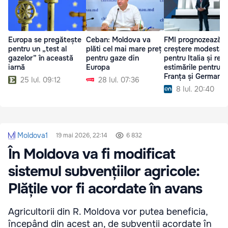
Europa se pregătește
Ceban: Moldova va
FMI prognozează o
pentru un „test al
plăti cel mai mare preț
creștere modestă
gazelor” în această
pentru gaze din
pentru Italia și re
iarnă
Europa
estimările pentru
Franța și Germania
25 Iul. 09:12
28 Iul. 07:36
8 Iul. 20:40
Moldova1
19 mai 2026, 22:14
6 832
În Moldova va fi modificat
sistemul subvențiilor agricole:
Plățile vor fi acordate în avans
Agricultorii din R. Moldova vor putea beneficia,
începând din acest an, de subvenții acordate în