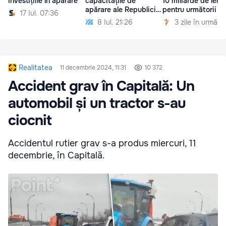
investițiile în apărare
capacitățile de
10 miliarde de lei
apărare ale Republicii
pentru următorii ci
17 Iul. 07:36
Moldova
ani
8 Iul. 21:26
3 zile în urmă
Realitatea
11 decembrie 2024, 11:31
10 372
Accident grav în Capitală: Un
automobil și un tractor s-au
ciocnit
Accidentul rutier grav s-a produs miercuri, 11
decembrie, în Capitală.