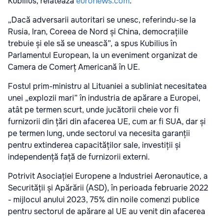
Kubilius, relatează
euronews.com
.
„Dacă adversarii autoritari se unesc, referindu-se la
Rusia, Iran, Coreea de Nord și China, democrațiile
trebuie și ele să se unească”, a spus Kubilius în
Parlamentul European, la un eveniment organizat de
Camera de Comerț Americană în UE.
Fostul prim-ministru al Lituaniei a subliniat necesitatea
unei „explozii mari” în industria de apărare a Europei,
atât pe termen scurt, unde jucătorii cheie vor fi
furnizorii din țări din afacerea UE, cum ar fi SUA, dar și
pe termen lung, unde sectorul va necesita garanții
pentru extinderea capacităților sale, investiții și
independență față de furnizorii externi.
Potrivit Asociației Europene a Industriei Aeronautice, a
Securității și Apărării (ASD), în perioada februarie 2022
- mijlocul anului 2023, 75% din noile comenzi publice
pentru sectorul de apărare al UE au venit din afacerea