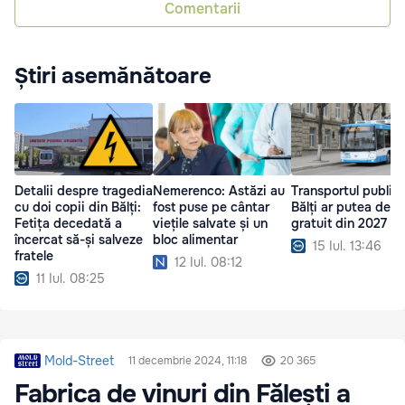
Comentarii
Știri asemănătoare
Detalii despre tragedia
Nemerenco: Astăzi au
Transportul public 
cu doi copii din Bălți:
fost puse pe cântar
Bălți ar putea deve
Fetița decedată a
viețile salvate și un
gratuit din 2027
încercat să-și salveze
bloc alimentar
15 Iul. 13:46
fratele
12 Iul. 08:12
11 Iul. 08:25
Mold-Street
11 decembrie 2024, 11:18
20 365
Fabrica de vinuri din Fălești a