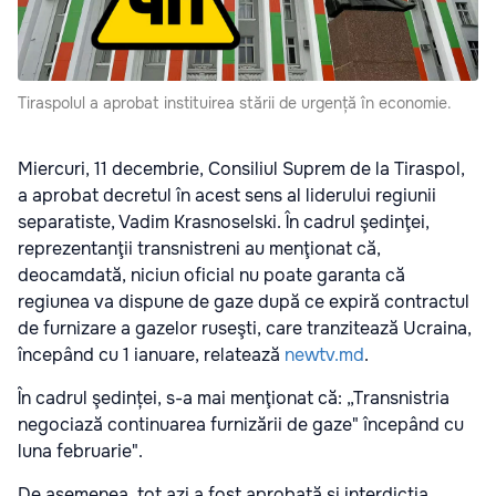
Tiraspolul a aprobat instituirea stării de urgență în economie.
Miercuri, 11 decembrie, Consiliul Suprem de la Tiraspol,
a aprobat decretul în acest sens al liderului regiunii
separatiste, Vadim Krasnoselski. În cadrul şedinţei,
reprezentanţii transnistreni au menţionat că,
deocamdată, niciun oficial nu poate garanta că
regiunea va dispune de gaze după ce expiră contractul
de furnizare a gazelor ruseşti, care tranzitează Ucraina,
începând cu 1 ianuare, relatează
newtv.md
.
În cadrul şedinței, s-a mai menţionat că: „Transnistria
negociază continuarea furnizării de gaze" începând cu
luna februarie".
De asemenea, tot azi a fost aprobată şi interdicţia