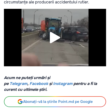
circumstanțe ale producerii accidentului rutier.
Acum ne puteți urmări și
pe
Telegram
,
Facebook
și
Instagram
pentru a fi la
curent cu ultimele știri.
Abonați-vă la știrile Point.md pe Google