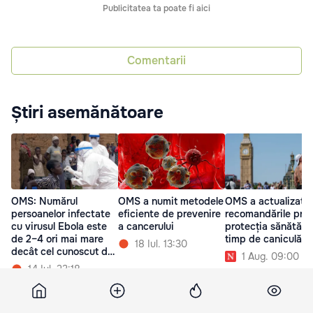
Publicitatea ta poate fi aici
Comentarii
Știri asemănătoare
OMS: Numărul
OMS a numit metodele
OMS a actualizat
persoanelor infectate
eficiente de prevenire
recomandările priv
cu virusul Ebola este
a cancerului
protecția sănătății
de 2–4 ori mai mare
timp de caniculă
18 Iul. 13:30
decât cel cunoscut de
1 Aug. 09:00
medici
14 Iul. 23:18