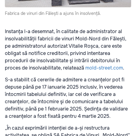
Fabrica de vinuri din Fălești a ajuns în insolvență.
Instanța l-a desemnat, în calitate de administrator al
insolvabilității fabricii de vinuri Mold-Nord din Fălești,
pe administratorul autorizat Vitalie Roșca, care este
obligat să notifice creditorii, privind intentarea
procedurii de insolvabilitate şi intrării debitorului în
proces de insolvabilitate, relatează
mold-street.com
.
S-a stabilit că cererile de admitere a creanțelor pot fi
depuse până pe 17 ianuarie 2025 inclusiv, în vederea
întocmirii tabelului definitiv, iar cel de verificare a
creanțelor, de întocmire şi de comunicare a tabelului
definitiv, până pe 1 februarie 2025. Ședința de validare
a creanțelor a fost fixată pentru 4 martie 2025.
„În cazul exprimării intenției de a-și restructura
activitatea, se obligă SA Fabrica de Vinuri „Mold-Nord”