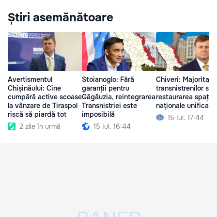
Știri asemănătoare
Avertismentul
Stoianoglo: Fără
Chiveri: Majoritate
Chișinăului: Cine
garanții pentru
transnistrenilor sus
cumpără active scoase
Găgăuzia, reintegrarea
restaurarea spațiil
la vânzare de Tiraspol
Transnistriei este
naționale unificate
riscă să piardă tot
imposibilă
15 Iul. 17:44
2 zile în urmă
15 Iul. 16:44