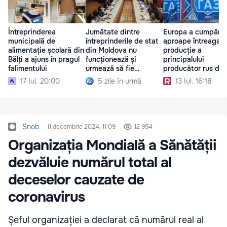
Întreprinderea
Jumătate dintre
Europa a cumpărat
municipală de
întreprinderile de stat
aproape întreaga
alimentație școlară din
din Moldova nu
producție a
Bălți a ajuns în pragul
funcționează și
principalului
falimentului
urmează să fie
producător rus de
lichidate
17 Iul. 20:00
5 zile în urmă
13 Iul. 16:18
Snob
11 decembrie 2024, 11:09
12 954
Organizația Mondială a Sănătății
dezvăluie numărul total al
deceselor cauzate de
coronavirus
Șeful organizației a declarat că numărul real al