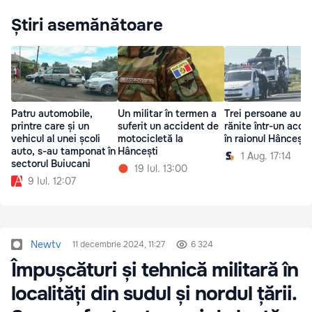
Știri asemănătoare
Patru automobile,
Un militar în termen a
Trei persoane au fo
printre care și un
suferit un accident de
rănite într-un acci
vehicul al unei școli
motocicletă la
în raionul Hâncești
auto, s-au tamponat în
Hâncești
1 Aug. 17:14
sectorul Buiucani
19 Iul. 13:00
9 Iul. 12:07
Newtv
11 decembrie 2024, 11:27
6 324
Împușcături și tehnică militară în
localități din sudul și nordul țării.