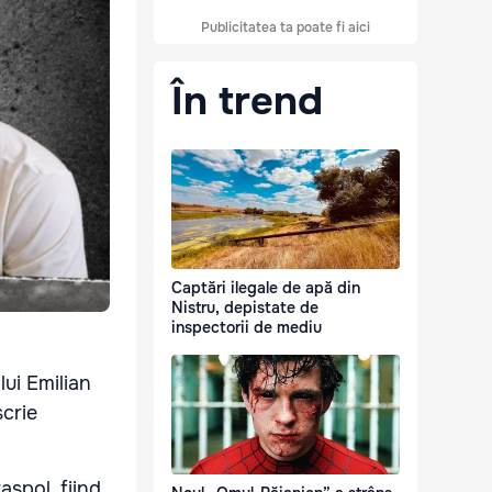
Publicitatea ta poate fi aici
În trend
Captări ilegale de apă din
Nistru, depistate de
inspectorii de mediu
lui Emilian
scrie
raspol, fiind