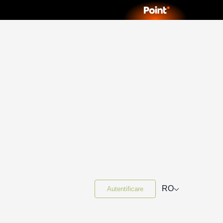
⌵
RO
Autentificare