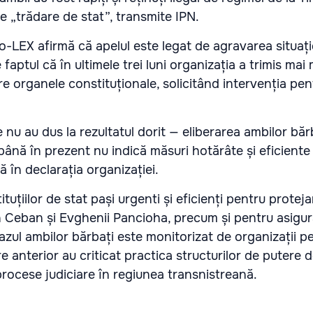
e „trădare de stat”, transmite IPN.
-LEX afirmă că apelul este legat de agravarea situați
 faptul că în ultimele trei luni organizația a trimis mai m
tre organele constituționale, solicitând intervenția pen
 nu au dus la rezultatul dorit — eliberarea ambilor bărb
până în prezent nu indică măsuri hotărâte și eficiente
tă în declarația organizației.
tituțiilor de stat pași urgenti și eficienți pentru protej
ian Ceban și Evghenii Pancioha, precum și pentru asigu
Cazul ambilor bărbați este monitorizat de organizații p
re anterior au criticat practica structurilor de putere d
 procese judiciare în regiunea transnistreană.