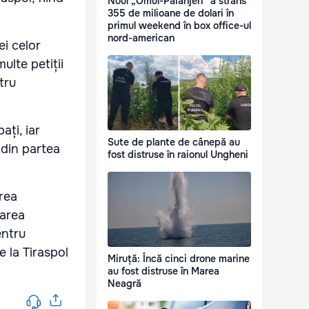
Noul „Omul-Păianjen” a strâns
355 de milioane de dolari în
primul weekend în box office-ul
nord-american
ei celor
ulte petiții
tru
ați, iar
Sute de plante de cânepă au
 din partea
fost distruse în raionul Ungheni
area
rarea
entru
e la Tiraspol
Miruță: Încă cinci drone marine
au fost distruse în Marea
Neagră