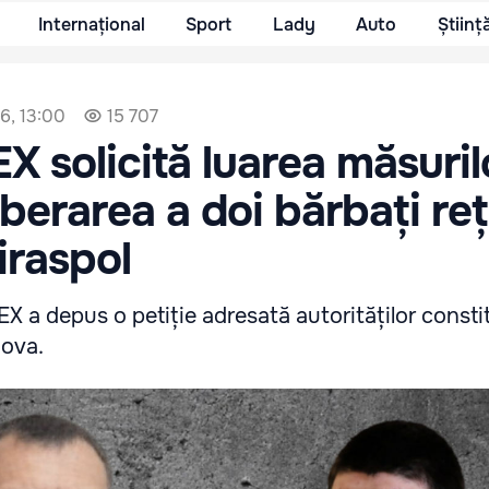
Internațional
Sport
Lady
Auto
Științ
26, 13:00
15 707
 solicită luarea măsuril
iberarea a doi bărbați reț
Tiraspol
X a depus o petiție adresată autorităților consti
dova.