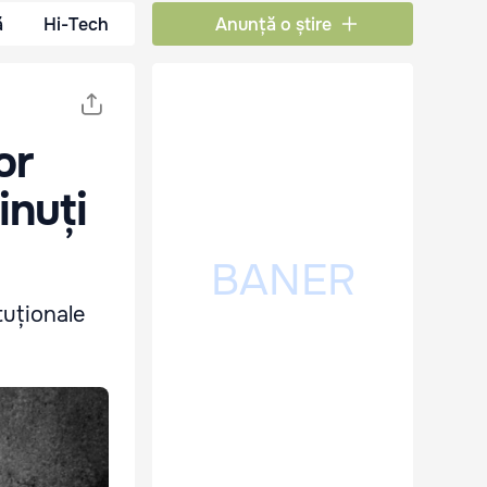
ă
Hi-Tech
Anunță o știre
or
inuți
tuționale