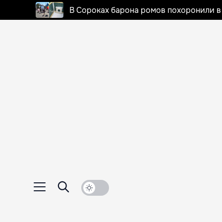
В Сороках барона ромов похоронили в