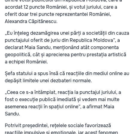
acordat 12 puncte României, și votul juriului, care a
oferit doar trei puncte reprezentantei României,
Alexandra Căpitănescu.
„Eu înțeleg dezamăgirea unei părți a societății din cauza
punctajului oferit de juriu din Republica Moldova”, a
declarat Maia Sandu, menționând atât componenta
geopolitică, cât și aprecierea pentru prestația artistică
a echipei României.
Șefa statului a spus însă că reacțiile din mediul online au
depășit limitele unei dezbateri normale.
„Ceea ce s-a întâmplat, reacția la punctajul juriului, a
fost o execuție publică imediată și vedem mai multe
asemenea reacții în spațiul online”, a afirmat Maia
Sandu.
Potrivit președintei, rețelele sociale favorizează
reacțiile impulsive și emoționale, iar acest fenomen