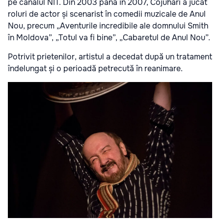
pe canalul NIT. Din 2003 până în 2007, Cojuhari a jucat
roluri de actor și scenarist în comedii muzicale de Anul
Nou, precum „Aventurile incredibile ale domnului Smith
în Moldova”, „Totul va fi bine”, „Cabaretul de Anul Nou”.
Potrivit prietenilor, artistul a decedat după un tratament
îndelungat și o perioadă petrecută în reanimare.