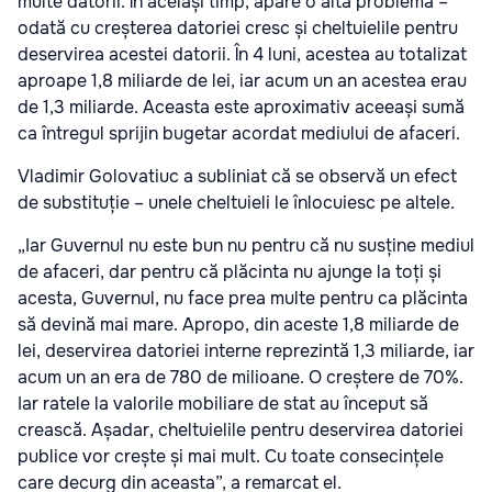
multe datorii. În același timp, apare o altă problemă –
odată cu creșterea datoriei cresc și cheltuielile pentru
deservirea acestei datorii. În 4 luni, acestea au totalizat
aproape 1,8 miliarde de lei, iar acum un an acestea erau
de 1,3 miliarde. Aceasta este aproximativ aceeași sumă
ca întregul sprijin bugetar acordat mediului de afaceri.
Vladimir Golovatiuc a subliniat că se observă un efect
de substituție – unele cheltuieli le înlocuiesc pe altele.
„Iar Guvernul nu este bun nu pentru că nu susține mediul
de afaceri, dar pentru că plăcinta nu ajunge la toți și
acesta, Guvernul, nu face prea multe pentru ca plăcinta
să devină mai mare. Apropo, din aceste 1,8 miliarde de
lei, deservirea datoriei interne reprezintă 1,3 miliarde, iar
acum un an era de 780 de milioane. O creștere de 70%.
Iar ratele la valorile mobiliare de stat au început să
crească. Așadar, cheltuielile pentru deservirea datoriei
publice vor crește și mai mult. Cu toate consecințele
care decurg din aceasta”, a remarcat el.