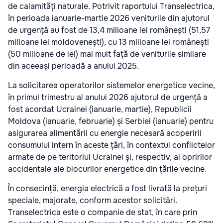
de calamități naturale. Potrivit raportului Transelectrica,
în perioada ianuarie-martie 2026 veniturile din ajutorul
de urgență au fost de 13,4 milioane lei românești (51,57
milioane lei moldovenești), cu 13 milioane lei românești
(50 milioane de lei) mai mult față de veniturile similare
din aceeași perioadă a anului 2025.
La solicitarea operatorilor sistemelor energetice vecine,
în primul trimestru al anului 2026 ajutorul de urgență a
fost acordat Ucrainei (ianuarie, martie), Republicii
Moldova (ianuarie, februarie) și Serbiei (ianuarie) pentru
asigurarea alimentării cu energie necesară acoperirii
consumului intern în aceste țări, în contextul conflictelor
armate de pe teritoriul Ucrainei și, respectiv, al opririlor
accidentale ale blocurilor energetice din țările vecine.
În consecință, energia electrică a fost livrată la prețuri
speciale, majorate, conform acestor solicitări.
Transelectrica este o companie de stat, în care prin