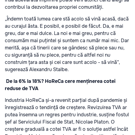
contribui la dezvoltarea propriei comunități.
„Îndemn toată lumea care stă acolo să vină acasă, dacă
au curajul ăsta. E posibil, e posibil de făcut. Da, e mai
greu, dar e mai dulce. La noi e mai greu, pentru că
consumăm mai puțintel și suntem ca număr mai mic. Dar
merită, așa că tinerii care se gândesc să plece sau nu,
cu siguranță să nu plece, pentru că altfel noi nu
construim țara asta și cei care sunt acolo - să vină”,
sugerează Alexandru Stalbe.
De la 6% la 18%? HoReCa cere menținerea cotei
reduse de TVA
Industria HoReCa și-a revenit parțial după pandemie și
înregistrează o tendință de creștere. Revizuirea TVA ar
putea însemna un regres pentru industrie, susține fostul
șef al Serviciului Fiscal de Stat, Nicolae Platon. O
creștere graduală a cotei TVA ar fi o soluție astfel încât