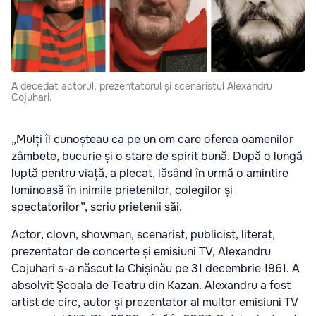
A decedat actorul, prezentatorul și scenaristul Alexandru
Cojuhari.
„Mulți îl cunoșteau ca pe un om care oferea oamenilor
zâmbete, bucurie și o stare de spirit bună. După o lungă
luptă pentru viață, a plecat, lăsând în urmă o amintire
luminoasă în inimile prietenilor, colegilor și
spectatorilor”, scriu prietenii săi.
Actor, clovn, showman, scenarist, publicist, literat,
prezentator de concerte și emisiuni TV, Alexandru
Cojuhari s-a născut la Chișinău pe 31 decembrie 1961. A
absolvit Școala de Teatru din Kazan. Alexandru a fost
artist de circ, autor și prezentator al multor emisiuni TV