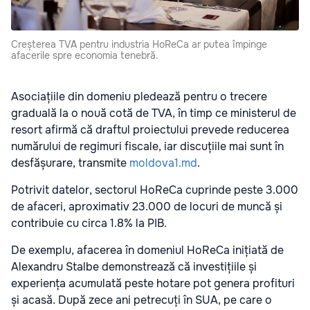
Creșterea TVA pentru industria HoReCa ar putea împinge
afacerile spre economia tenebră.
Asociațiile din domeniu pledează pentru o trecere
graduală la o nouă cotă de TVA, în timp ce ministerul de
resort afirmă că draftul proiectului prevede reducerea
numărului de regimuri fiscale, iar discuțiile mai sunt în
desfășurare, transmite
moldova1.md
.
Potrivit datelor, sectorul HoReCa cuprinde peste 3.000
de afaceri, aproximativ 23.000 de locuri de muncă și
contribuie cu circa 1.8% la PIB.
De exemplu, afacerea în domeniul HoReCa inițiată de
Alexandru Stalbe demonstrează că investițiile și
experiența acumulată peste hotare pot genera profituri
și acasă. După zece ani petrecuți în SUA, pe care o