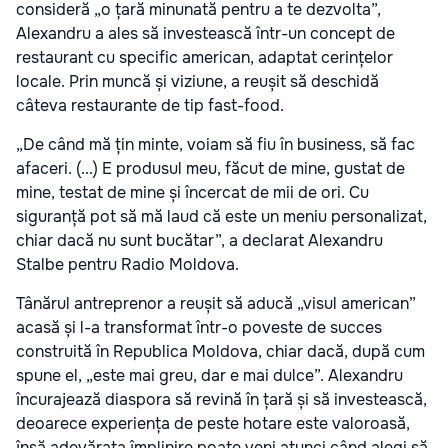
consideră „o țară minunată pentru a te dezvolta”,
Alexandru a ales să investească într-un concept de
restaurant cu specific american, adaptat cerințelor
locale. Prin muncă și viziune, a reușit să deschidă
câteva restaurante de tip fast-food.
„De când mă țin minte, voiam să fiu în business, să fac
afaceri. (...) E produsul meu, făcut de mine, gustat de
mine, testat de mine și încercat de mii de ori. Cu
siguranță pot să mă laud că este un meniu personalizat,
chiar dacă nu sunt bucătar”, a declarat Alexandru
Stalbe pentru Radio Moldova.
Tânărul antreprenor a reușit să aducă „visul american”
acasă și l-a transformat într-o poveste de succes
construită în Republica Moldova, chiar dacă, după cum
spune el, „este mai greu, dar e mai dulce”. Alexandru
încurajează diaspora să revină în țară și să investească,
deoarece experiența de peste hotare este valoroasă,
însă adevărata împlinire poate veni atunci când alegi să