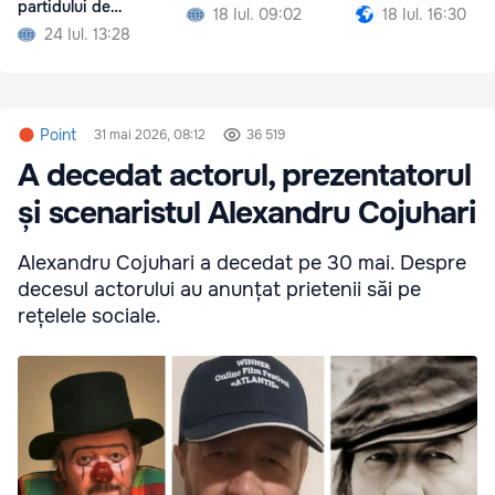
partidului de
18 Iul. 09:02
18 Iul. 16:30
guvernare și a Maiei
24 Iul. 13:28
Sandu
Point
31 mai 2026, 08:12
36 519
A decedat actorul, prezentatorul
și scenaristul Alexandru Cojuhari
Alexandru Cojuhari a decedat pe 30 mai. Despre
decesul actorului au anunțat prietenii săi pe
rețelele sociale.