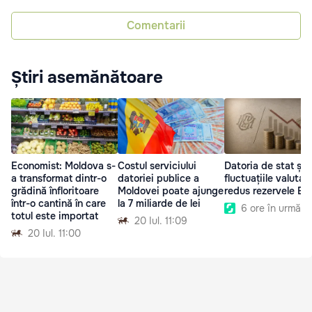
Comentarii
Știri asemănătoare
Economist: Moldova s-
Costul serviciului
Datoria de stat și
a transformat dintr-o
datoriei publice a
fluctuațiile valutar
grădină înfloritoare
Moldovei poate ajunge
redus rezervele B
într-o cantină în care
la 7 miliarde de lei
6 ore în urmă
totul este importat
20 Iul. 11:09
20 Iul. 11:00