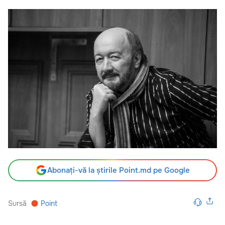
Abonați-vă la știrile Point.md pe Google
Sursă
Point