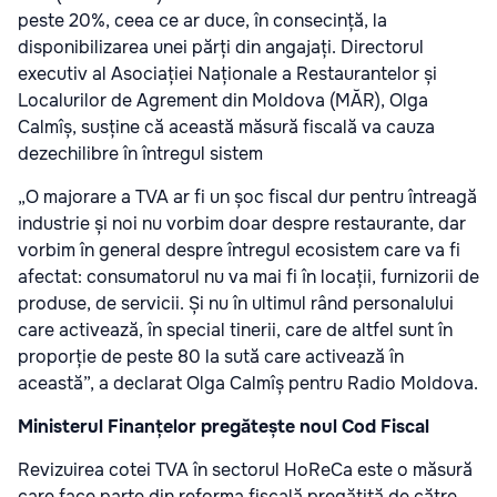
peste 20%, ceea ce ar duce, în consecință, la
disponibilizarea unei părți din angajați. Directorul
executiv al Asociației Naționale a Restaurantelor și
Localurilor de Agrement din Moldova (MĂR), Olga
Calmîș, susține că această măsură fiscală va cauza
dezechilibre în întregul sistem
„O majorare a TVA ar fi un șoc fiscal dur pentru întreagă
industrie și noi nu vorbim doar despre restaurante, dar
vorbim în general despre întregul ecosistem care va fi
afectat: consumatorul nu va mai fi în locații, furnizorii de
produse, de servicii. Și nu în ultimul rând personalului
care activează, în special tinerii, care de altfel sunt în
proporție de peste 80 la sută care activează în
această”, a declarat Olga Calmîș pentru Radio Moldova.
Ministerul Finanțelor pregătește noul Cod Fiscal
Revizuirea cotei TVA în sectorul HoReCa este o măsură
care face parte din reforma fiscală pregătită de către