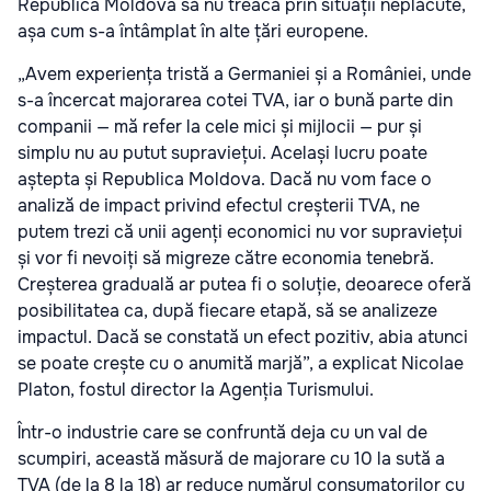
Republica Moldova să nu treacă prin situații neplăcute,
așa cum s-a întâmplat în alte țări europene.
„Avem experiența tristă a Germaniei și a României, unde
s-a încercat majorarea cotei TVA, iar o bună parte din
companii — mă refer la cele mici și mijlocii — pur și
simplu nu au putut supraviețui. Același lucru poate
aștepta și Republica Moldova. Dacă nu vom face o
analiză de impact privind efectul creșterii TVA, ne
putem trezi că unii agenți economici nu vor supraviețui
și vor fi nevoiți să migreze către economia tenebră.
Creșterea graduală ar putea fi o soluție, deoarece oferă
posibilitatea ca, după fiecare etapă, să se analizeze
impactul. Dacă se constată un efect pozitiv, abia atunci
se poate crește cu o anumită marjă”, a explicat Nicolae
Platon, fostul director la Agenția Turismului.
Într-o industrie care se confruntă deja cu un val de
scumpiri, această măsură de majorare cu 10 la sută a
TVA (de la 8 la 18) ar reduce numărul consumatorilor cu