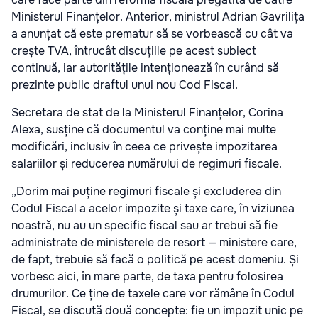
Ministerul Finanțelor. Anterior, ministrul Adrian Gavrilița
a anunțat că este prematur să se vorbească cu cât va
crește TVA, întrucât discuțiile pe acest subiect
continuă, iar autoritățile intenționează în curând să
prezinte public draftul unui nou Cod Fiscal.
Secretara de stat de la Ministerul Finanțelor, Corina
Alexa, susține că documentul va conține mai multe
modificări, inclusiv în ceea ce privește impozitarea
salariilor și reducerea numărului de regimuri fiscale.
„Dorim mai puține regimuri fiscale și excluderea din
Codul Fiscal a acelor impozite și taxe care, în viziunea
noastră, nu au un specific fiscal sau ar trebui să fie
administrate de ministerele de resort — ministere care,
de fapt, trebuie să facă o politică pe acest domeniu. Și
vorbesc aici, în mare parte, de taxa pentru folosirea
drumurilor. Ce ține de taxele care vor rămâne în Codul
Fiscal, se discută două concepte: fie un impozit unic pe