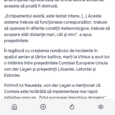
aceasta să poată fi distrusă.
„Echipamentul există, este testat intens. (...) Aceste
sisteme trebuie să funcționeze corespunzător, trebuie
să opereze în diferite condiții meteorologice, trebuie să
acopere atât distanțe mari, cât și mici”, a spus
președintele.
În legătură cu creșterea numărului de incidente în
spațiul aerian al țărilor baltice, marți la Vilnius a avut loc
o întâlnire între președintele Comisiei Europene Ursula
von der Leyen și președinții Lituaniei, Letoniei și
Estoniei.
Potrivit lui Nausėda, von der Leyen a menționat că
Comisia este hotărâtă să implementeze mai rapid
inițiative precum „Zidul european împotriva dronelor”
sau „Flancul Estic”.
„Aceste inițiative sunt cu adevărat importante și ne