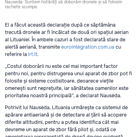
Nauseda: Suntem hotărâți să doborâm dronele și să folosim
rachete scumpe.
El a făcut această declarație după ce săptămâna
trecută dronele ar fi încălcat de două ori spațiul aerian
al Lituaniei. În ambele cazuri a fost declarată stare de
alertă aeriană, transmite
eurointegration.com.ua
cu
referire la
lrt.lt
.
„Costul doborârii nu este cel mai important factor
pentru noi, pentru distrugerea unui aparat de zbor pot fi
folosite și sisteme costisitoare, deoarece viețile
omenești sunt neprețuite, iar sănătatea oamenilor este
prioritatea noastră principală”, a declarat Nausėda.
Potrivit lui Nausėda, Lituania urmărește ca sistemul de
apărare antiaeriană și de detectare al țării să acopere
diferite altitudini, pentru a putea identifica cât mai
devreme un aparat de zbor fără pilot și, odată ce
amenințarea reprezentată de dronă devine evidentă,