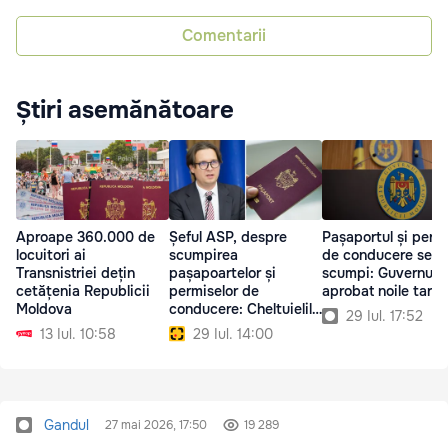
Comentarii
Știri asemănătoare
Aproape 360.000 de
Șeful ASP, despre
Pașaportul și perm
locuitori ai
scumpirea
de conducere se v
Transnistriei dețin
pașapoartelor și
scumpi: Guvernul a
cetățenia Republicii
permiselor de
aprobat noile tarif
Moldova
conducere: Cheltuielile
29 Iul. 17:52
au crescut la nivel
13 Iul. 10:58
29 Iul. 14:00
global
Gandul
27 mai 2026, 17:50
19 289