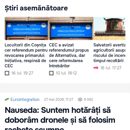
Știri asemănătoare
Locuitorii din Coșnița
CEC a avizat
Salvatorii avertize
cer referendum pentru
referendumul propus
agricultorii asupra
revocarea primarului:
de Alternativa, dar
riscului de incendii
Inițiativa, respinsă de
cere reformularea
timpul recoltării
CEC
întrebărilor
16 Iul. 17:27
16 Iul. 19:27
10 Iul. 18:12
Eurointegration
27 mai 2026, 17:27
9 062
Nauseda: Suntem hotărâți să
doborâm dronele și să folosim
rachete scumpe