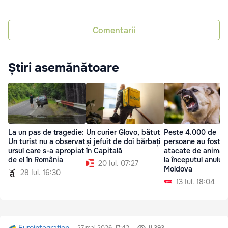
Comentarii
Știri asemănătoare
La un pas de tragedie:
Un curier Glovo, bătut
Peste 4.000 de
Un turist nu a observat
și jefuit de doi bărbați
persoane au fost
ursul care s-a apropiat
în Capitală
atacate de animal
de el în România
la începutul anului 
20 Iul. 07:27
Moldova
28 Iul. 16:30
13 Iul. 18:04