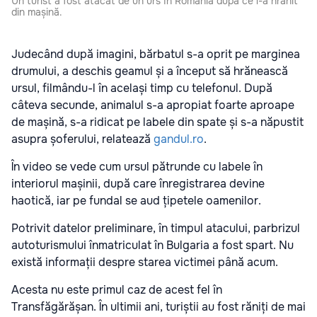
Un turist a fost atacat de un urs în România după ce l-a hrănit
din mașină.
Judecând după imagini, bărbatul s-a oprit pe marginea
drumului, a deschis geamul și a început să hrănească
ursul, filmându-l în același timp cu telefonul. După
câteva secunde, animalul s-a apropiat foarte aproape
de mașină, s-a ridicat pe labele din spate și s-a năpustit
asupra șoferului, relatează
gandul.ro
.
În video se vede cum ursul pătrunde cu labele în
interiorul mașinii, după care înregistrarea devine
haotică, iar pe fundal se aud țipetele oamenilor.
Potrivit datelor preliminare, în timpul atacului, parbrizul
autoturismului înmatriculat în Bulgaria a fost spart. Nu
există informații despre starea victimei până acum.
Acesta nu este primul caz de acest fel în
Transfăgărășan. În ultimii ani, turiștii au fost răniți de mai