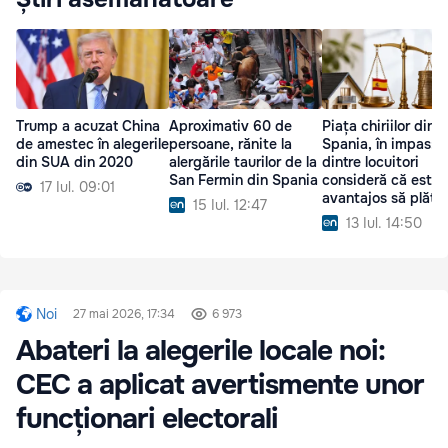
Trump a acuzat China
Aproximativ 60 de
Piața chiriilor din
de amestec în alegerile
persoane, rănite la
Spania, în impas: 
din SUA din 2020
alergările taurilor de la
dintre locuitori
San Fermin din Spania
consideră că este 
17 Iul. 09:01
avantajos să plăte
15 Iul. 12:47
ipotecă
13 Iul. 14:50
Noi
27 mai 2026, 17:34
6 973
Abateri la alegerile locale noi:
CEC a aplicat avertismente unor
funcționari electorali