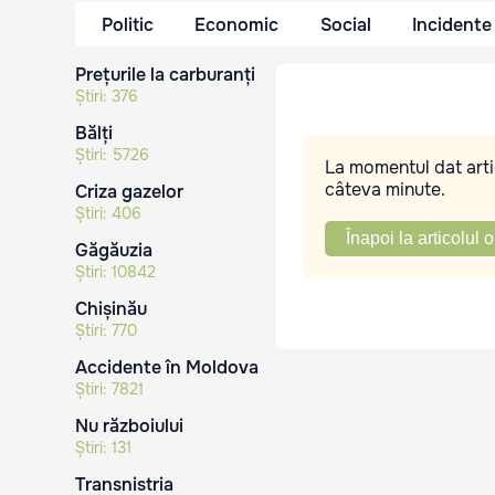
Politic
Economic
Social
Incidente
Prețurile la carburanți
Știri:
376
Bălți
Știri:
5726
La momentul dat artic
câteva minute.
Criza gazelor
Știri:
406
Înapoi la articolul o
Găgăuzia
Știri:
10842
Chișinău
Știri:
770
Accidente în Moldova
Știri:
7821
Nu războiului
Știri:
131
Transnistria