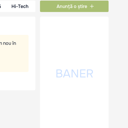
ă
Hi-Tech
Anunță o știre
n nou în