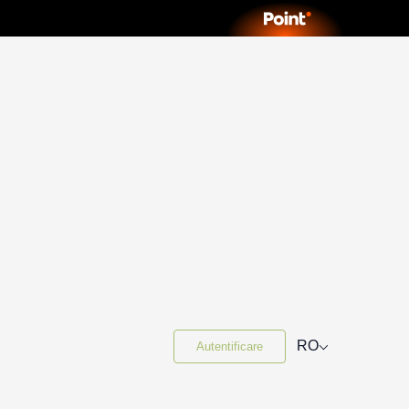
⌵
RO
Autentificare