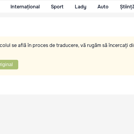
Internațional
Sport
Lady
Auto
Științ
olul se află în proces de traducere, vă rugăm să încercați di
riginal