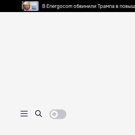
В Energocom обвинили Трампа в повыш