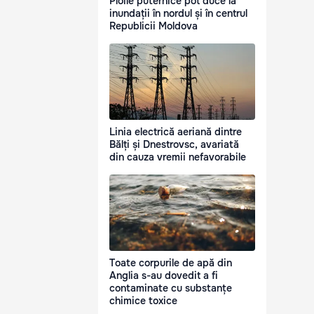
Ploile puternice pot duce la
inundații în nordul și în centrul
Republicii Moldova
Linia electrică aeriană dintre
Bălți și Dnestrovsc, avariată
din cauza vremii nefavorabile
Toate corpurile de apă din
Anglia s-au dovedit a fi
contaminate cu substanțe
chimice toxice