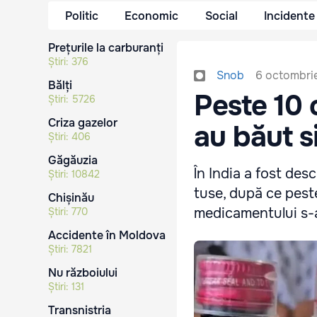
Politic
Economic
Social
Incidente
Prețurile la carburanți
Știri:
376
6 octombri
Snob
Bălți
Peste 10 
Știri:
5726
Criza gazelor
au băut s
Știri:
406
Găgăuzia
În India a fost des
Știri:
10842
tuse, după ce peste
Chișinău
medicamentului s-a 
Știri:
770
Accidente în Moldova
Știri:
7821
Nu războiului
Știri:
131
Transnistria