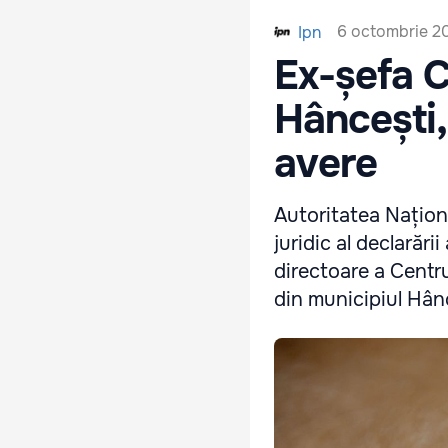
6 octombrie 20
Ipn
Ex-șefa C
Hâncești, 
avere
Autoritatea Naționa
juridic al declarări
directoare a Centr
din municipiul Hân