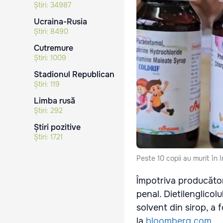
Știri:
34987
Ucraina-Rusia
Știri:
8490
Cutremure
Știri:
1009
Stadionul Republican
Știri:
119
Limba rusă
Știri:
292
Știri pozitive
Știri:
1721
Peste 10 copii au murit în 
Împotriva producător
penal. Dietilenglicolul
solvent din sirop, a 
la
bloomberg.com
.