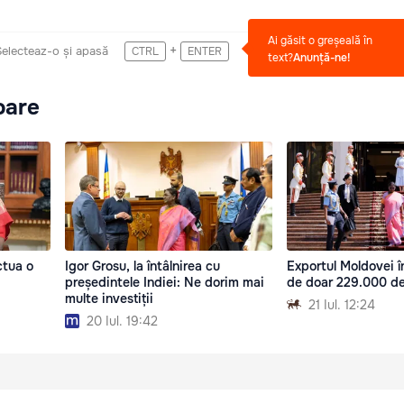
Ai găsit o greșeală în
+
Selecteaz-o și apasă
CTRL
ENTER
text?
Anunță-ne!
oare
ctua o
Igor Grosu, la întâlnirea cu
Exportul Moldovei în
președintele Indiei: Ne dorim mai
de doar 229.000 de
multe investiții
21 Iul. 12:24
20 Iul. 19:42