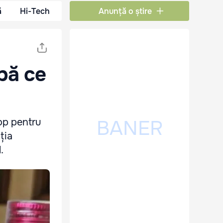
ă
Hi-Tech
Anunță o știre
upă ce
rop pentru
ția
.