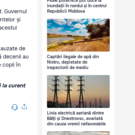
Ploile puternice pot duce la
inundații în nordul și în centrul
it. Guvernul
Republicii Moldova
ntelor și
acestui
 cauzate de
uă decenii au
Captări ilegale de apă din
Nistru, depistate de
 copii în
inspectorii de mediu
i la curent
Linia electrică aeriană dintre
Bălți și Dnestrovsc, avariată
din cauza vremii nefavorabile