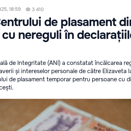
25, 18:59
3 410
entrului de plasament di
cu nereguli în declarații
lă de Integritate (ANI) a constatat încălcarea re
i averii și intereselor personale de către Elizaveta 
ului de plasament temporar pentru persoane cu diz
cești.