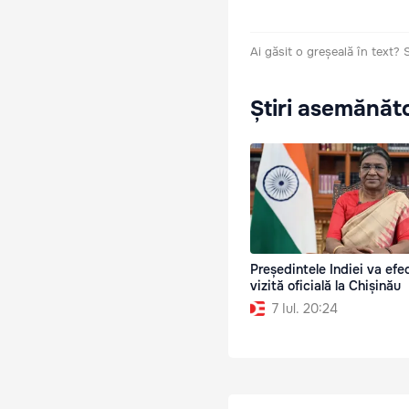
Ai găsit o greșeală în text?
Știri asemănăt
Președintele Indiei va efe
vizită oficială la Chișinău
7 Iul. 20:24