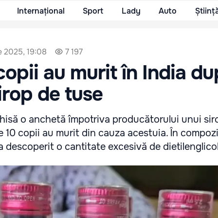
Internațional
Sport
Lady
Auto
Științ
e 2025, 19:08
7 197
copii au murit în India d
irop de tuse
chisă o anchetă împotriva producătorului unui si
 10 copii au murit din cauza acestuia. În compozi
descoperit o cantitate excesivă de dietilenglicol