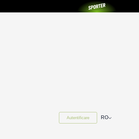
⌵
RO
Autentificare