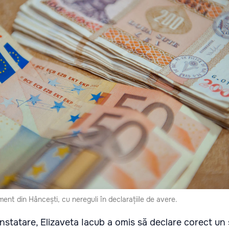
ent din Hâncești, cu nereguli în declarațiile de avere.
onstatare, Elizaveta Iacub a omis să declare corect un 