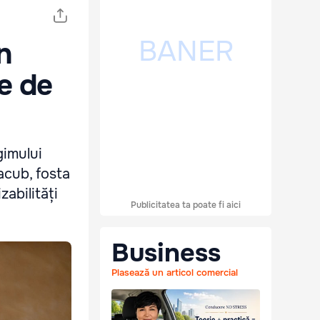
n
le de
gimului
Iacub, fosta
abilități
Publicitatea ta poate fi aici
Business
Plasează un articol comercial