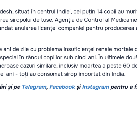
esh, situat în centrul Indiei, cel puțin 14 copii au mur
area siropului de tuse. Agenția de Control al Medicame
ndat anularea licenței companiei pentru producerea 
e ani de zile cu problema insuficienței renale mortale
 special în rândul copiilor sub cinci ani. În ultimele do
eroase cazuri similare, inclusiv moartea a peste 60 de
i ani - toți au consumat sirop importat din India.
ri și pe
Telegram
,
Facebook
și
Instagram
pentru a f