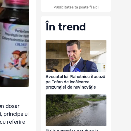
Publicitatea ta poate fi aici
În trend
Avocatul lui Plahotniuc îl acuză
pe Tofan de încălcarea
prezumției de nevinovăție
un dosar
i, principalul
cu referire