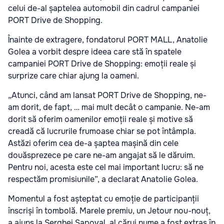
celui de-al șaptelea automobil din cadrul campaniei
PORT Drive de Shopping.
Înainte de extragere, fondatorul PORT MALL, Anatolie
Golea a vorbit despre ideea care stă în spatele
campaniei PORT Drive de Shopping: emoții reale și
surprize care chiar ajung la oameni.
„Atunci, când am lansat PORT Drive de Shopping, ne-
am dorit, de fapt, … mai mult decât o campanie. Ne-am
dorit să oferim oamenilor emoții reale și motive să
creadă că lucrurile frumoase chiar se pot întâmpla.
Astăzi oferim cea de-a șaptea mașină din cele
douăsprezece pe care ne-am angajat să le dăruim.
Pentru noi, acesta este cel mai important lucru: să ne
respectăm promisiunile”,
a declarat Anatolie Golea.
Momentul a fost așteptat cu emoție de participanții
înscriși în tombolă. Marele premiu, un Jetour nou-nouț,
a ajuns la Serghei Șapoval, al cărui nume a fost extras în