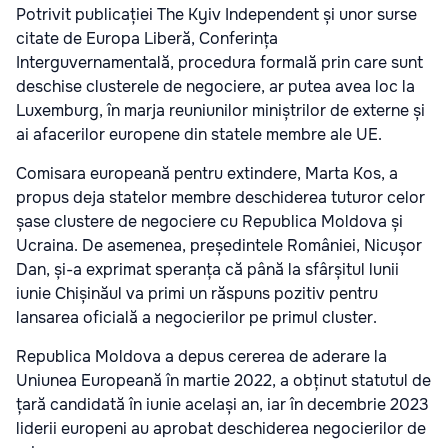
Potrivit publicației The Kyiv Independent și unor surse
citate de Europa Liberă, Conferința
Interguvernamentală, procedura formală prin care sunt
deschise clusterele de negociere, ar putea avea loc la
Luxemburg, în marja reuniunilor miniștrilor de externe și
ai afacerilor europene din statele membre ale UE.
Comisara europeană pentru extindere, Marta Kos, a
propus deja statelor membre deschiderea tuturor celor
șase clustere de negociere cu Republica Moldova și
Ucraina. De asemenea, președintele României, Nicușor
Dan, și-a exprimat speranța că până la sfârșitul lunii
iunie Chișinăul va primi un răspuns pozitiv pentru
lansarea oficială a negocierilor pe primul cluster.
Republica Moldova a depus cererea de aderare la
Uniunea Europeană în martie 2022, a obținut statutul de
țară candidată în iunie același an, iar în decembrie 2023
liderii europeni au aprobat deschiderea negocierilor de