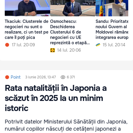
Tkaciuk: Clusterele de
Osmochescu:
Sandu: Prioritatea
negocieri nu sunt o
Deschiderea
noului Guvern al
realizare, ci un test pe
Clusterului 6 de
Moldovei rămâne
care îl poți pica
negocieri cu UE
integrarea europe
reprezintă o etapă
17 Iul. 20:09
15 Iul. 20:14
importantă pentru
14 Iul. 20:06
Moldova
Point
3 iunie 2026, 13:47
6 371
Rata natalității în Japonia a
scăzut în 2025 la un minim
istoric
Potrivit datelor Ministerului Sănătății din Japonia,
numărul copiilor născuți de cetățeni japonezi a