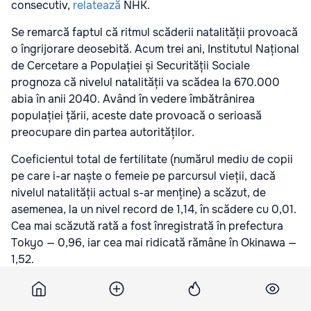
consecutiv,
relatează
NHK.
Se remarcă faptul că ritmul scăderii natalității provoacă
o îngrijorare deosebită. Acum trei ani, Institutul Național
de Cercetare a Populației și Securității Sociale
prognoza că nivelul natalității va scădea la 670.000
abia în anii 2040. Având în vedere îmbătrânirea
populației țării, aceste date provoacă o serioasă
preocupare din partea autorităților.
Coeficientul total de fertilitate (numărul mediu de copii
pe care i-ar naște o femeie pe parcursul vieții, dacă
nivelul natalității actual s-ar menține) a scăzut, de
asemenea, la un nivel record de 1,14, în scădere cu 0,01.
Cea mai scăzută rată a fost înregistrată în prefectura
Tokyo — 0,96, iar cea mai ridicată rămâne în Okinawa —
1,52.
Abonați-vă la știrile Point.md pe Google