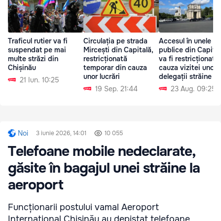
Traficul rutier va fi
Circulația pe strada
Accesul în unele lo
suspendat pe mai
Mircești din Capitală,
publice din Capita
multe străzi din
restricționată
va fi restricționat d
Chișinău
temporar din cauza
cauza vizitei unor
unor lucrări
delegații străine
21 Iun. 10:25
19 Sep. 21:44
23 Aug. 09:25
Noi
3 iunie 2026, 14:01
10 055
Telefoane mobile nedeclarate,
găsite în bagajul unei străine la
aeroport
Funcționarii postului vamal Aeroport
Internațional Chișinău au depistat telefoane