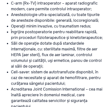
C-arm (Rx-TV) intraoperator – aparat radiografic
modern, care permite controlul intraoperator;
Anesteziologie ultra-specializată, cu toate tipurile
de anestezie disponibile: generală, locoregională;
Operaţii minim invazive, cu traumatism redus;
Îngrijire postoperatorie pentru reabilitare rapidă,
prin proceduri fizioterapeutice și kinetoterapeutice;
Săli de operaţie dotate după standardele
internaţionale, cu: sterilitate maximă, filtre de aer
HEPA (aer steril), flux de aer laminar, controlul
volumului și calității, uşi ermetice, panou de control
al sălii de operaţii;
Cell-saver: sistem de autotransfuzie disponibil, în
caz de necesitate și aparat de hemofiltrare, pentru
curățarea sângelui pacientului;
Acreditarea Joint Comission International – cea mai
înaltă apreciere în domeniul medical, care
garantează calitatea serviciilor și siguranța
pacientului.