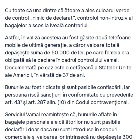
Cu toate că una dintre călătoare a ales culoarul verde
de control „nimic de declarat”, controlul non-intruziv al
bagajelor a scos la iveală contrariul.
Astfel, în valiza acesteia au fost găsite două telefoane
mobile de ultimă generație, a căror valoare totală
depășește suma de 50.000 de lei, pe care femeia era
obligată să le declare în cadrul controlului vamal.
Documentată pe caz este o cetățeană a Statelor Unite
ale Americii, în vârstă de 37 de ani.
Bunurile au fost ridicate și sunt pasibile confiscării, iar
persoana riscă sancțiuni în conformitate cu prevederile
art. 43¹ și art. 287 alin. (10) din Codul contravențional.
Serviciul Vamal reamintește că, bunurile aflate în
bagajele personale ale călătorilor nu sunt pasibile
declarării doar dacă nu sunt introduse în scopuri
comerciale și valoarea lor intrinsecă nu depășește 300