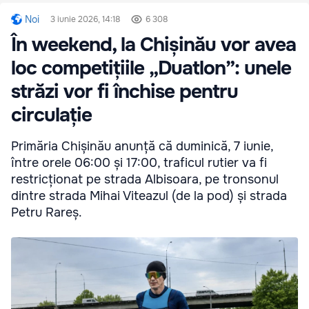
Noi
3 iunie 2026, 14:18
6 308
În weekend, la Chișinău vor avea
loc competițiile „Duatlon”: unele
străzi vor fi închise pentru
circulație
Primăria Chișinău anunță că duminică, 7 iunie,
între orele 06:00 și 17:00, traficul rutier va fi
restricționat pe strada Albisoara, pe tronsonul
dintre strada Mihai Viteazul (de la pod) și strada
Petru Rareș.