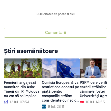
Publicitatea ta poate fi aici
Comentarii
Știri asemănătoare
Fermierii angajează
Comisia Europeană va
PSRM cere verifica
muncitori din Asia:
restricționa accesul pe
cazării străinilor în
Tinerii din R. Moldova
piață pentru
căminele fostei
nu vor să se implice
companiile străine
Universități Agrare
considerate cu risc de
13 Iul. 07:54
10 Iul. 14:55
interferență
9 Iul. 23:11