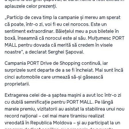
aplauzele celor prezenți.
„Particip de ceva timp la campanie și mereu am sperat
că poate, într-o zi, voi fi eu cel norocos. Este un
sentiment extraordinar. Băiețelul meu a pus biletele în
boxă, înseamnă că norocul este al său. Mulțumesc PORT
MALL pentru dovada că merită să credem în visele
noastre”,
a declarat Serghei Șapoval.
Campania PORT Drive de Shopping continuă, iar
surprizele sunt departe de a se fi încheiat. Mai sunt încă
cinci automobile care urmează să-și găsească
proprietarii.
Extragerea celei de-a șaptea mașini a avut loc într-o zi
cu dublă semnificație pentru PORT MALL. Pe lângă
marele premiu, vizitatorii au asistat la stabilirea unui nou
record național – cel mai mare tiramisu realizat
vreodată în Republica Moldova – și au participat la un