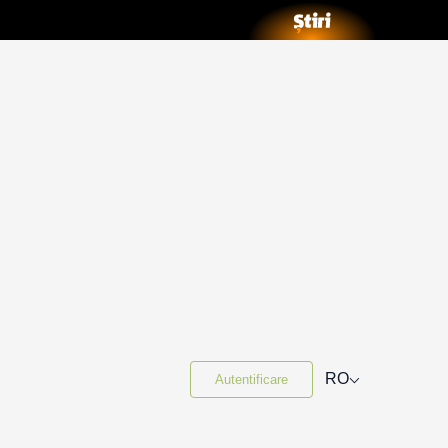
⌵
RO
Autentificare