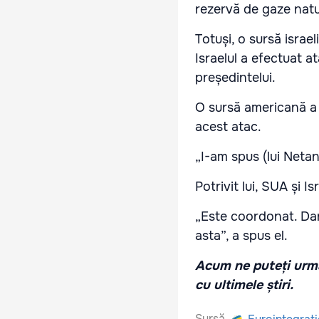
rezervă de gaze natu
Totuși, o sursă israe
Israelul a efectuat 
președintelui.
O sursă americană a
acest atac.
„I-am spus (lui Netan
Potrivit lui, SUA și 
„Este coordonat. Dar
asta”, a spus el.
Acum ne puteți urmă
cu ultimele știri.
Sursă