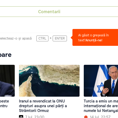
Comentarii
Ai găsit o greșeală în
+
Selecteaz-o și apasă
CTRL
ENTER
text?
Anunță-ne!
oare
peste
Iranul a revendicat la ONU
Turcia a emis un m
entru
drepturi asupra unei părți a
internațional de ar
Strâmtorii Ormuz
numele lui Netanya
7 Iul. 23:00
14 Iul. 22:57