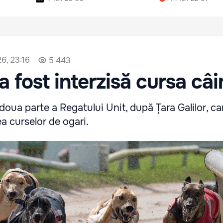
26, 23:16
5 443
a fost interzisă cursa câi
doua parte a Regatului Unit, după Țara Galilor, ca
a curselor de ogari.