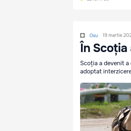
19 martie 20
Oxu
În Scoția 
Scoția a devenit a 
adoptat interzicere