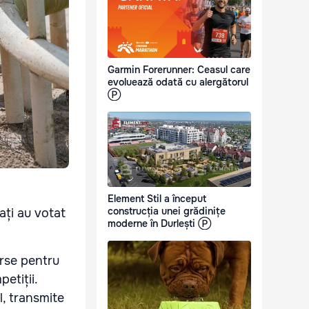
Garmin Forerunner: Ceasul care
evoluează odată cu alergătorul
Ⓟ
Element Stil a început
construcția unei grădinițe
ați au votat
moderne în Durlești Ⓟ
rse pentru
etiții.
l, transmite