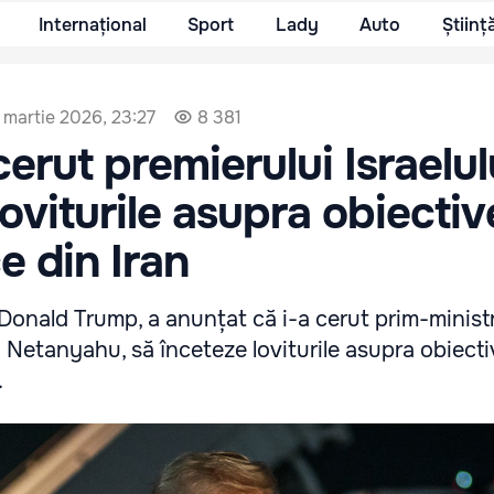
Internațional
Sport
Lady
Auto
Științ
 martie 2026, 23:27
8 381
erut premierului Israelul
loviturile asupra obiectiv
e din Iran
Donald Trump, a anunțat că i-a cerut prim-ministr
n Netanyahu, să înceteze loviturile asupra obiecti
.