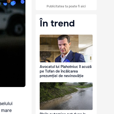
Publicitatea ta poate fi aici
În trend
Avocatul lui Plahotniuc îl acuză
pe Tofan de încălcarea
prezumției de nevinovăție
elului
i mare