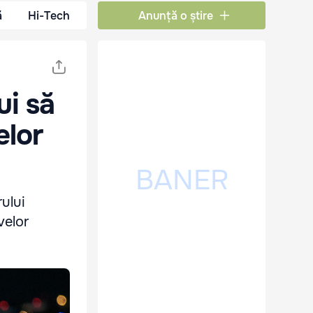
ă
Hi-Tech
Anunță o știre
ui să
elor
ului
velor