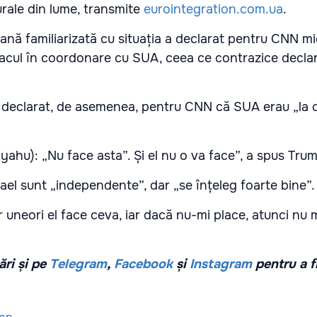
rale din lume, transmite
eurointegration.com.ua
.
liană familiarizată cu situația a declarat pentru CNN mi
atacul în coordonare cu SUA, ceea ce contrazice declar
 declarat, de asemenea, pentru CNN că SUA erau „la 
yahu): „Nu face asta”. Și el nu o va face”, a spus Tru
Israel sunt „independente”, dar „se înțeleg foarte bine”.
 uneori el face ceva, iar dacă nu-mi place, atunci nu
ri și pe
Telegram
,
Facebook
și
Instagram
pentru a f