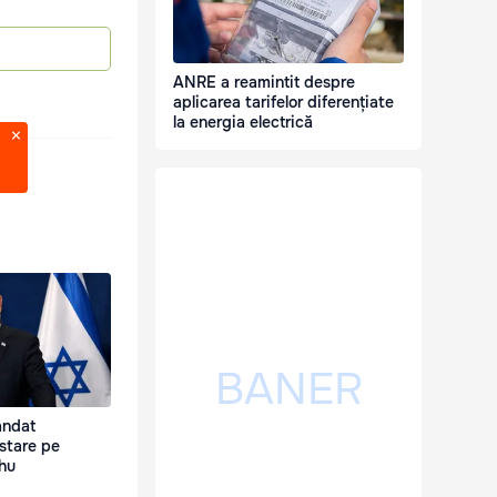
ANRE a reamintit despre
aplicarea tarifelor diferențiate
la energia electrică
andat
estare pe
hu