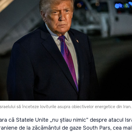
raelului să înceteze loviturile asupra obiectivelor energetice din Iran.
ra că Statele Unite „nu știau nimic” despre atacul Isra
iraniene de la zăcământul de gaze South Pars, cea ma