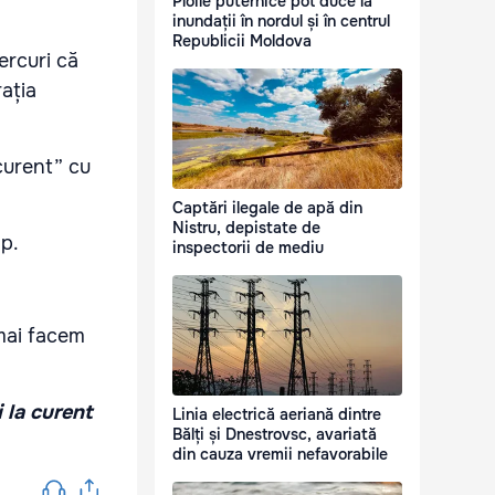
Ploile puternice pot duce la
inundații în nordul și în centrul
Republicii Moldova
ercuri că
ația
curent” cu
Captări ilegale de apă din
Nistru, depistate de
mp.
inspectorii de mediu
 mai facem
i la curent
Linia electrică aeriană dintre
Bălți și Dnestrovsc, avariată
din cauza vremii nefavorabile