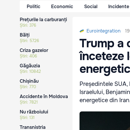
Politic
Economic
Social
Incidente
Prețurile la carburanți
Știri:
376
19
Eurointegration
Bălți
Trump a c
Știri:
5726
Criza gazelor
înceteze 
Știri:
406
energetic
Găgăuzia
Știri:
10842
Chișinău
Președintele SUA, 
Știri:
770
Israelului, Benjami
Accidente în Moldova
energetice din Iran
Știri:
7821
Nu războiului
Știri:
131
Transnistria