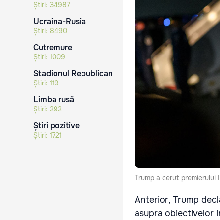
Știri:
34987
Ucraina-Rusia
Știri:
8490
Cutremure
Știri:
1009
Stadionul Republican
Știri:
119
Limba rusă
Știri:
292
Știri pozitive
Știri:
1721
Trump a cerut premierului Is
Anterior, Trump decla
asupra obiectivelor 