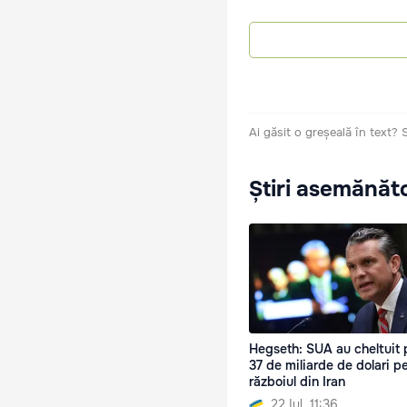
Ai găsit o greșeală în text?
Știri asemănăt
Hegseth: SUA au cheltuit 
37 de miliarde de dolari p
războiul din Iran
22 Iul. 11:36