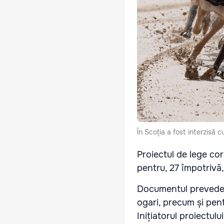
În Scoția a fost interzisă cu
Proiectul de lege co
pentru, 27 împotrivă,
Documentul prevede 
ogari, precum și pent
Inițiatorul proiectulu