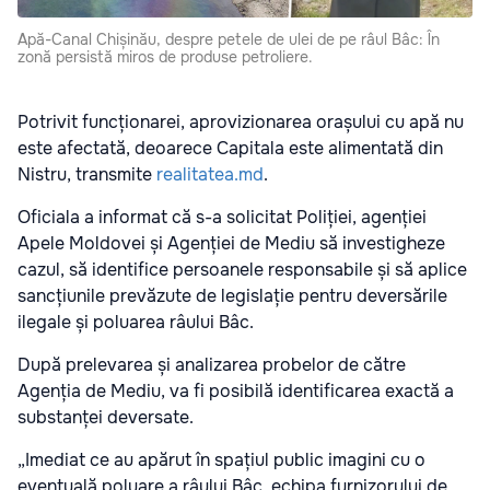
Apă-Canal Chișinău, despre petele de ulei de pe râul Bâc: În
zonă persistă miros de produse petroliere.
Potrivit funcționarei, aprovizionarea orașului cu apă nu
este afectată, deoarece Capitala este alimentată din
Nistru, transmite
realitatea.md
.
Oficiala a informat că s-a solicitat Poliției, agenției
Apele Moldovei și Agenției de Mediu să investigheze
cazul, să identifice persoanele responsabile și să aplice
sancțiunile prevăzute de legislație pentru deversările
ilegale și poluarea râului Bâc.
După prelevarea și analizarea probelor de către
Agenția de Mediu, va fi posibilă identificarea exactă a
substanței deversate.
„Imediat ce au apărut în spațiul public imagini cu o
eventuală poluare a râului Bâc, echipa furnizorului de