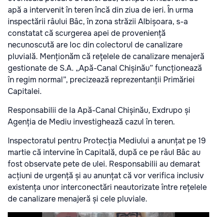
apă a intervenit în teren încă din ziua de ieri. În urma
inspectării râului Bâc, în zona străzii Albișoara, s-a
constatat că scurgerea apei de proveniență
necunoscută are loc din colectorul de canalizare
pluvială. Menționăm că rețelele de canalizare menajeră
gestionate de S.A. „Apă-Canal Chișinău” funcționează
în regim normal”, precizează reprezentanții Primăriei
Capitalei.
Responsabilii de la Apă-Canal Chișinău, Exdrupo și
Agenția de Mediu investighează cazul în teren.
Inspectoratul pentru Protecția Mediului a anunțat pe 19
martie că intervine în Capitală, după ce pe râul Bâc au
fost observate pete de ulei. Responsabilii au demarat
acțiuni de urgență și au anunțat că vor verifica inclusiv
existența unor interconectări neautorizate între rețelele
de canalizare menajeră și cele pluviale.