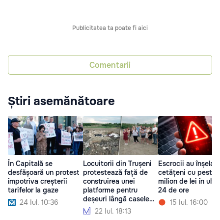
Publicitatea ta poate fi aici
Comentarii
Știri asemănătoare
În Capitală se
Locuitorii din Trușeni
Escrocii au înșelat
desfășoară un protest
protestează față de
cetățeni cu peste 
împotriva creșterii
construirea unei
milion de lei în ulti
tarifelor la gaze
platforme pentru
24 de ore
deșeuri lângă casele
24 Iul. 10:36
15 Iul. 16:00
lor
22 Iul. 18:13