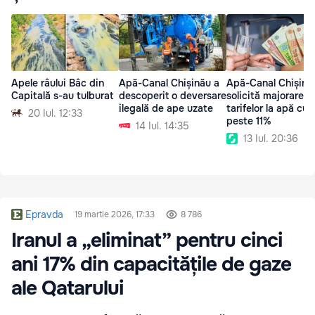
Apele râului Bâc din
Apă-Canal Chișinău a
Apă-Canal Chișină
Capitală s-au tulburat
descoperit o deversare
solicită majorarea
ilegală de ape uzate
tarifelor la apă cu
20 Iul. 12:33
peste 11%
14 Iul. 14:35
13 Iul. 20:36
Epravda
19 martie 2026, 17:33
8 786
Iranul a „eliminat” pentru cinci
ani 17% din capacitățile de gaze
ale Qatarului