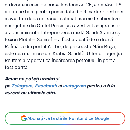
cu livrare în mai, pe bursa londoneză ICE, a depășit 119
dolari pe baril pentru prima dată din 9 martie. Creșterea
a avut loc după ce Iranul a atacat mai multe obiective
energetice din Golful Persic și a avertizat asupra unor
atacuri iminente. Întreprinderea mixtă Saudi Aramco și
Exxon Mobil — Samref — a fost atacată de o dronă.
Rafinăria din portul Yanbu, de pe coasta Mării Roșii,
este cea mai mare din Arabia Saudită. Ulterior, agenția
Reuters a raportat că încărcarea petrolului în port a
fost oprită.
Acum ne puteți urmări și
pe
Telegram
,
Facebook
și
Instagram
pentru a fi la
curent cu ultimele știri.
Abonați-vă la știrile Point.md pe Google