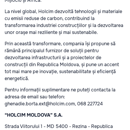
Mijlociu și Africa.
La nivel global, Holcim dezvoltă tehnologii și materiale
cu emisii reduse de carbon, contribuind la
transformarea industriei construcțiilor și la dezvoltarea
unor orașe mai reziliente și mai sustenabile.
Prin această transformare, compania își propune să
rămână principalul furnizor de soluții pentru
dezvoltarea infrastructurii și a proiectelor de
construcții din Republica Moldova, și pune un accent
tot mai mare pe inovație, sustenabilitate și eficiență
energetică.
Pentru informații suplimentare ne puteți contacta la
adresa de email sau telefon:
ghenadie.borta.ext@holcim.com, 068 227724
“
HOLCIM MOLDOVA” S.A.
Strada Viitorului 1 - MD 5400 - Rezina - Republica