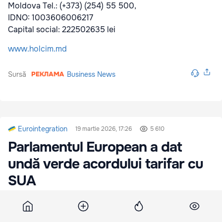
Moldova Tel.: (+373) (254) 55 500,
IDNO: 1003606006217
Capital social: 222502635 lei
www.holcim.md
Sursă
Business News
Eurointegration
19 martie 2026, 17:26
5 610
Parlamentul European a dat
undă verde acordului tarifar cu
SUA
Comisia pentru Comerț Internațional a
Parlamentului European a susținut