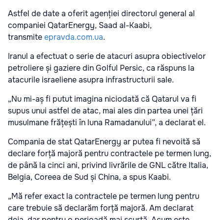
Astfel de date a oferit agenției directorul general al
companiei QatarEnergy, Saad al-Kaabi,
transmite
epravda.com.ua
.
Iranul a efectuat o serie de atacuri asupra obiectivelor
petroliere și gaziere din Golful Persic, ca răspuns la
atacurile israeliene asupra infrastructurii sale.
„Nu mi-aș fi putut imagina niciodată că Qatarul va fi
supus unui astfel de atac, mai ales din partea unei țări
musulmane frățești în luna Ramadanului”, a declarat el.
Compania de stat QatarEnergy ar putea fi nevoită să
declare forță majoră pentru contractele pe termen lung,
de până la cinci ani, privind livrările de GNL către Italia,
Belgia, Coreea de Sud și China, a spus Kaabi.
„Mă refer exact la contractele pe termen lung pentru
care trebuie să declarăm forță majoră. Am declarat
deja, dar pentru o perioadă mai scurtă. Acum este