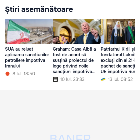
Știri asemănătoare
SUA au reluat
Graham: Casa Albă a
Patriarhul Kirill și
aplicarea sancțiunilor
fost de acord să
fondatorul Lukoil,
petroliere împotriva
susțină proiectul de
excluși din al 21-le
Iranului
lege privind noile
pachet de sancțiun
sancțiuni împotriva
UE împotriva Rusie
8 Iul. 18:50
Rusiei
10 Iul. 23:33
13 Iul. 08:52