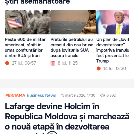
Știri asemănătoare
Peste 600 de militari
Prețurile petrolului au
Un plan de „lovitur
americani, răniți în
crescut din nou brusc
devastatoare”
urma confruntărilor
după loviturile SUA
împotriva Iranului i
dintre SUA și Iran
asupra Iranului
fost prezentat lui
Trump
27 Iul. 08:57
8 Iul. 11:25
14 Iul. 13:30
Business News
19 martie 2026, 17:30
6 392
Lafarge devine Holcim în
Republica Moldova și marchează
o nouă etapă în dezvoltarea