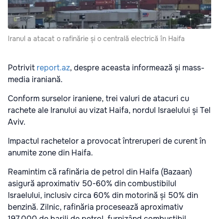
Iranul a atacat o rafinărie și o centrală electrică în Haifa
Potrivit
report.az
, despre aceasta informează și mass-
media iraniană.
Conform surselor iraniene, trei valuri de atacuri cu
rachete ale Iranului au vizat Haifa, nordul Israelului și Tel
Aviv.
Impactul rachetelor a provocat întreruperi de curent în
anumite zone din Haifa.
Reamintim că rafinăria de petrol din Haifa (Bazaan)
asigură aproximativ 50-60% din combustibilul
Israelului, inclusiv circa 60% din motorină și 50% din
benzină. Zilnic, rafinăria procesează aproximativ
197.000 de barili de petrol, furnizând combustibil