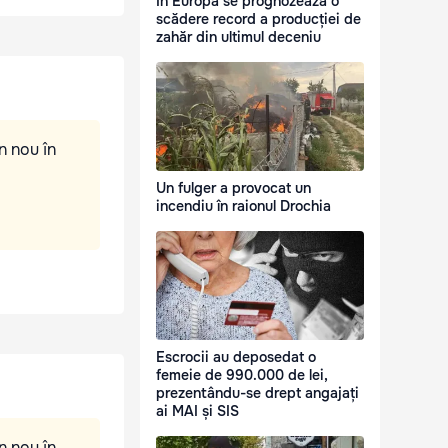
În Europa se prognozează o
scădere record a producției de
zahăr din ultimul deceniu
n nou în
Un fulger a provocat un
incendiu în raionul Drochia
Escrocii au deposedat o
femeie de 990.000 de lei,
prezentându-se drept angajați
ai MAI și SIS
n nou în