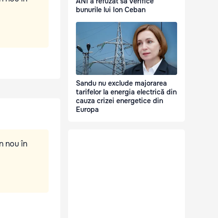
ANI a refuzat să verifice
bunurile lui Ion Ceban
Sandu nu exclude majorarea
tarifelor la energia electrică din
cauza crizei energetice din
Europa
n nou în