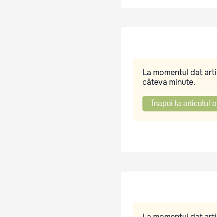
La momentul dat artic
câteva minute.
Înapoi la articolul o
La momentul dat artic