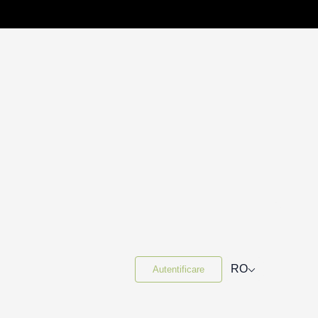
⌵
RO
Autentificare