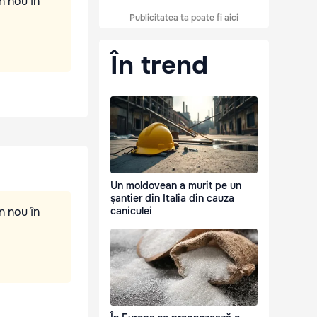
n nou în
Publicitatea ta poate fi aici
În trend
Un moldovean a murit pe un
șantier din Italia din cauza
n nou în
caniculei