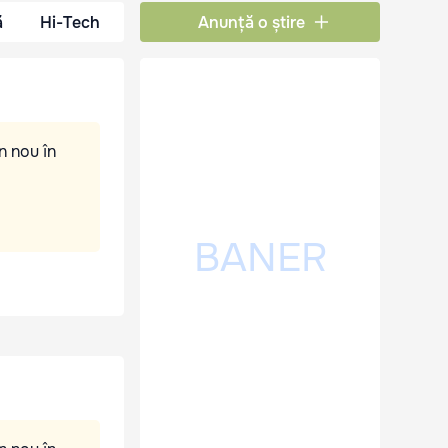
ă
Hi-Tech
Anunță o știre
n nou în