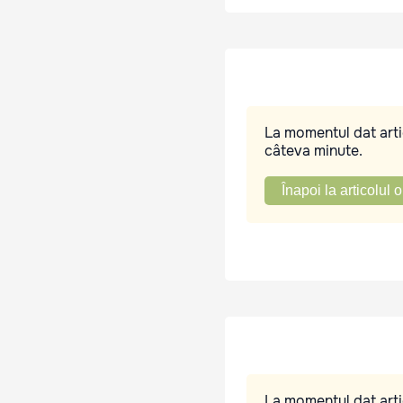
La momentul dat artic
câteva minute.
Înapoi la articolul o
La momentul dat artic