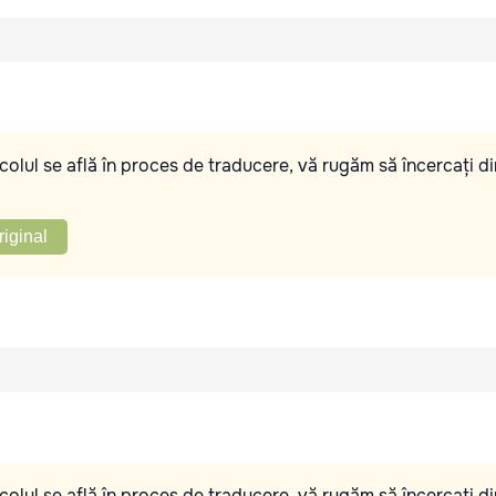
olul se află în proces de traducere, vă rugăm să încercați di
riginal
olul se află în proces de traducere, vă rugăm să încercați di