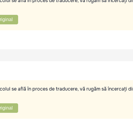
olul se află în proces de traducere, vă rugăm să încercați di
riginal
olul se află în proces de traducere, vă rugăm să încercați di
riginal