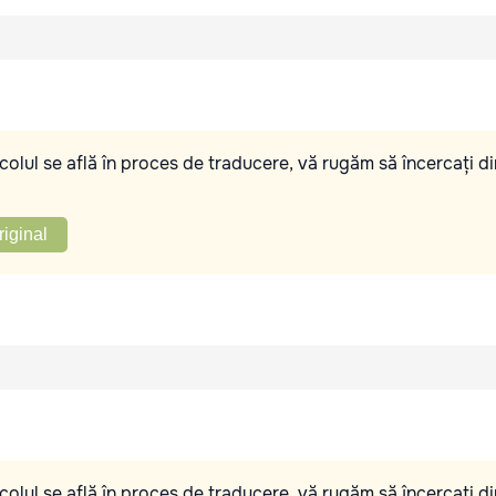
olul se află în proces de traducere, vă rugăm să încercați di
riginal
olul se află în proces de traducere, vă rugăm să încercați di