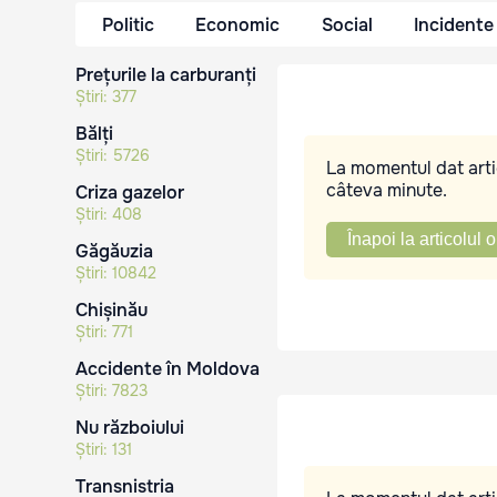
Politic
Economic
Social
Incidente
Prețurile la carburanți
Știri:
377
Bălți
Știri:
5726
La momentul dat artic
câteva minute.
Criza gazelor
Știri:
408
Înapoi la articolul o
Găgăuzia
Știri:
10842
Chișinău
Știri:
771
Accidente în Moldova
Știri:
7823
Nu războiului
Știri:
131
Transnistria