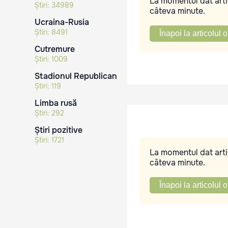
La momentul dat artic
Știri:
34989
câteva minute.
Ucraina-Rusia
Știri:
8491
Înapoi la articolul o
Cutremure
Știri:
1009
Stadionul Republican
Știri:
119
Limba rusă
Știri:
292
Știri pozitive
Știri:
1721
La momentul dat artic
câteva minute.
Înapoi la articolul o