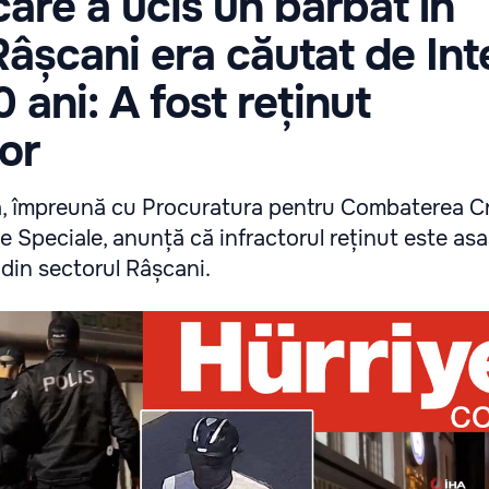
care a ucis un bărbat în
Râșcani era căutat de Int
 ani: A fost reținut
or
a, împreună cu Procuratura pentru Combaterea Cri
 Speciale, anunță că infractorul reținut este asas
 din sectorul Râșcani.