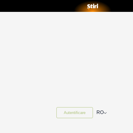
⌵
RO
Autentificare