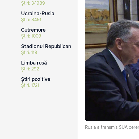
Știri:
34989
Ucraina-Rusia
Știri:
8491
Cutremure
Știri:
1009
Stadionul Republican
Știri:
119
Limba rusă
Știri:
292
Știri pozitive
Știri:
1721
Rusia a transmis SUA cereri