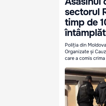
Asasinul 
sectorul 
timp de 10
întâmplăt
Poliția din Moldov
Organizate și Cauze
care a comis crima