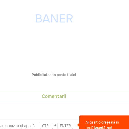
Publicitatea ta poate fi aici
Comentarii
Ai găsit o greșeală în
+
Selecteaz-o și apasă
CTRL
ENTER
text?
Anunță-ne!