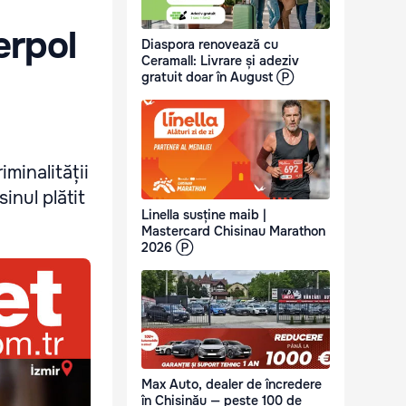
erpol
Diaspora renovează cu
Ceramall: Livrare și adeziv
gratuit doar în August Ⓟ
minalității
inul plătit
Linella susține maib |
Mastercard Chisinau Marathon
2026 Ⓟ
Max Auto, dealer de încredere
în Chișinău — peste 100 de