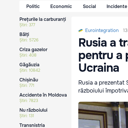
Politic
Economic
Social
Incidente
Prețurile la carburanți
Știri:
377
13
Eurointegration
Bălți
Rusia a t
Știri:
5726
Criza gazelor
pentru a 
Știri:
408
Ucraina
Găgăuzia
Știri:
10842
Chișinău
Rusia a prezentat 
Știri:
771
războiului împotriv
Accidente în Moldova
Știri:
7823
Nu războiului
Știri:
131
Transnistria