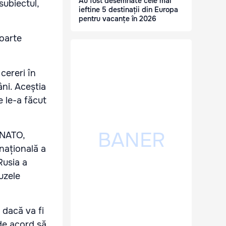
Au fost desemnate cele mai
subiectul,
ieftine 5 destinații din Europa
pentru vacanțe în 2026
poarte
 cereri în
âni. Aceștia
e le-a făcut
 NATO,
națională a
Rusia a
uzele
 dacă va fi
 de acord să