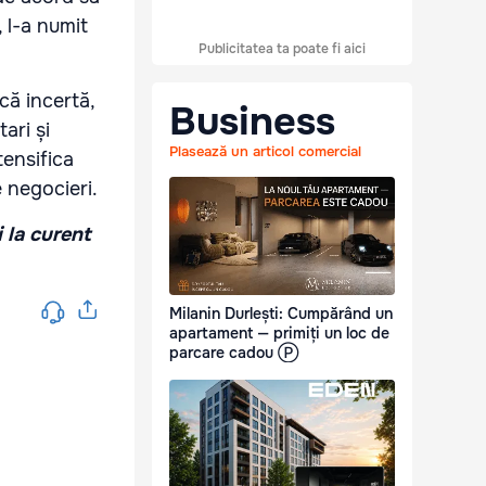
, l-a numit
Publicitatea ta poate fi aici
că incertă,
Business
ari și
Plasează un articol comercial
tensifica
e negocieri.
i la curent
Milanin Durlești: Cumpărând un
apartament — primiți un loc de
parcare cadou Ⓟ