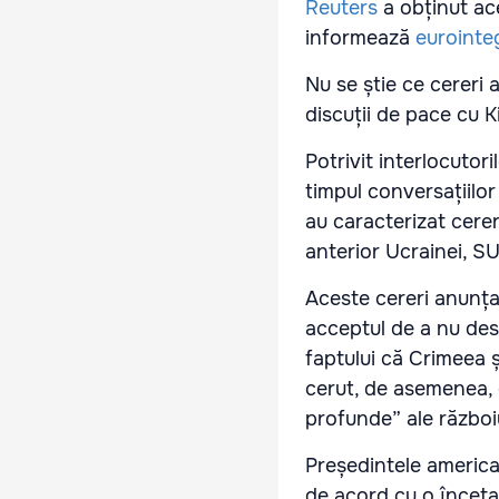
Reuters
a obținut ace
informează
eurointe
Nu se știe ce cereri 
discuții de pace cu K
Potrivit interlocutori
timpul conversațiilor
au caracterizat cerer
anterior Ucrainei, S
Aceste cereri anunța
acceptul de a nu des
faptului că Crimeea și
cerut, de asemenea,
profunde” ale războiu
Președintele america
de acord cu o înceta