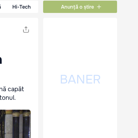
ă
Hi-Tech
Anunță o știre
n
ună capăt
tonul.