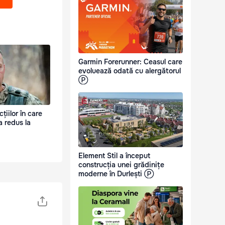
Garmin Forerunner: Ceasul care
evoluează odată cu alergătorul
Ⓟ
țiilor în care
 redus la
Element Stil a început
construcția unei grădinițe
moderne în Durlești Ⓟ