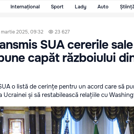
Internațional
Sport
Lady
Auto
Științ
 martie 2025, 09:32
23 627
ransmis SUA cererile sale
pune capăt războiului di
SUA o listă de cerințe pentru un acord care să p
a Ucrainei și să restabilească relațiile cu Washing