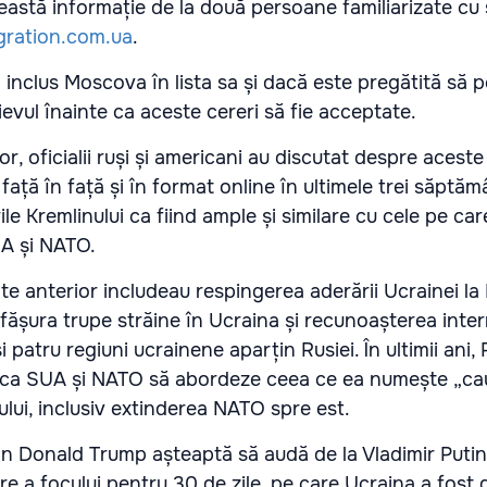
astă informație de la două persoane familiarizate cu 
gration.com.ua
.
a inclus Moscova în lista sa și dacă este pregătită să 
ievul înainte ca aceste cereri să fie acceptate.
lor, oficialii ruși și americani au discutat despre aceste
 față în față și în format online în ultimele trei săptăm
ile Kremlinului ca fiind ample și similare cu cele pe car
UA și NATO.
te anterior includeau respingerea aderării Ucrainei la
fășura trupe străine în Ucraina și recunoașterea inter
 patru regiuni ucrainene aparțin Rusiei. În ultimii ani, 
 ca SUA și NATO să abordeze ceea ce ea numește „ca
lui, inclusiv extinderea NATO spre est.
n Donald Trump așteaptă să audă de la Vladimir Putin
re a focului pentru 30 de zile, pe care Ucraina a fost