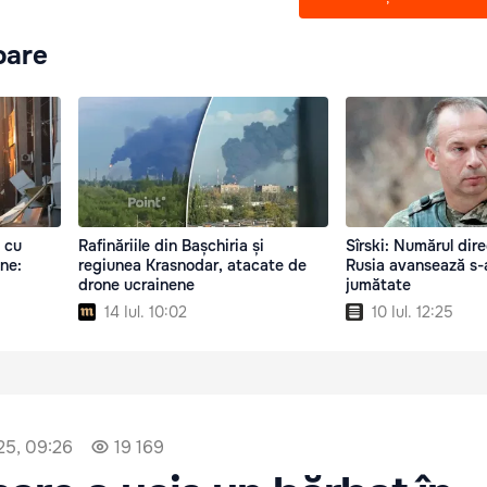
oare
l cu
Rafinăriile din Bașchiria și
Sîrski: Numărul direc
ne:
regiunea Krasnodar, atacate de
Rusia avansează s-a
drone ucrainene
jumătate
14 Iul. 10:02
10 Iul. 12:25
25, 09:26
19 169