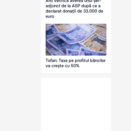
ANI verifică averea unui șef-
adjunct de la ASP după ce a
declarat donații de 33.000 de
euro
Tofan: Taxa pe profitul băncilor
va crește cu 50%