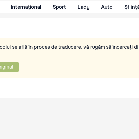
Internațional
Sport
Lady
Auto
Științ
olul se află în proces de traducere, vă rugăm să încercați di
riginal