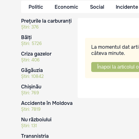
Politic
Economic
Social
Incidente
Prețurile la carburanți
Știri:
376
Bălți
Știri:
5726
La momentul dat artic
câteva minute.
Criza gazelor
Știri:
406
Înapoi la articolul o
Găgăuzia
Știri:
10842
Chișinău
Știri:
769
Accidente în Moldova
Știri:
7819
Nu războiului
Știri:
131
Transnistria