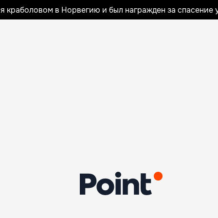
я краболовом в Норвегию и был награжден за спасение