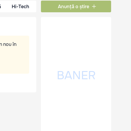
ă
Hi-Tech
Anunță o știre
n nou în