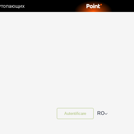
 утопающих
⌵
RO
Autentificare