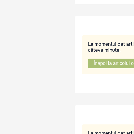
La momentul dat artic
câteva minute.
Înapoi la articolul o
La momentul dat artic