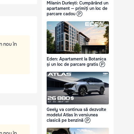
Milanin Durlești: Cumpărând un
apartament — primiți un loc de
parcare cadou Ⓟ
n nou în
Eden: Apartament la Botanica
și un loc de parcare gratis Ⓟ
Geely va continua să dezvolte
modelul Atlas în versiunea
clasică pe benzină Ⓟ
n nou în