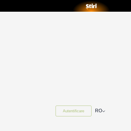
⌵
RO
Autentificare