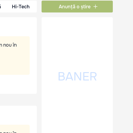
ă
Hi-Tech
Anunță o știre
n nou în