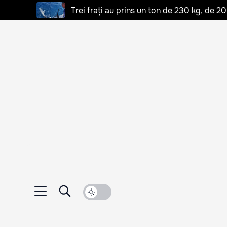
Trei frați au prins un ton de 230 kg, de 