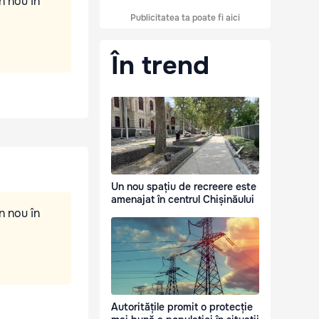
n nou în
Publicitatea ta poate fi aici
În trend
Un nou spațiu de recreere este
amenajat în centrul Chișinăului
n nou în
Autoritățile promit o protecție