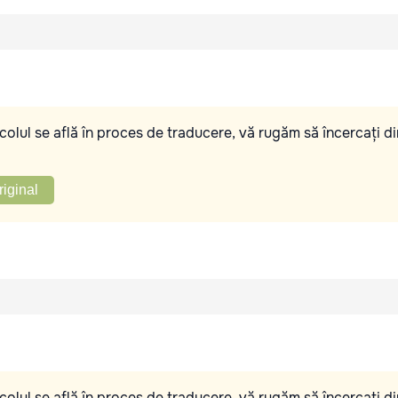
olul se află în proces de traducere, vă rugăm să încercați di
riginal
olul se află în proces de traducere, vă rugăm să încercați di