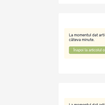
La momentul dat artic
câteva minute.
Înapoi la articolul o
La momentul dat artic