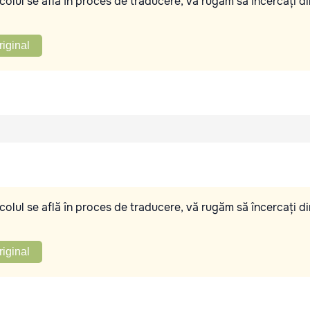
olul se află în proces de traducere, vă rugăm să încercați di
riginal
olul se află în proces de traducere, vă rugăm să încercați di
riginal