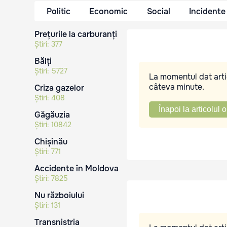
Politic
Economic
Social
Incidente
Prețurile la carburanți
Știri:
377
Bălți
Știri:
5727
La momentul dat artic
câteva minute.
Criza gazelor
Știri:
408
Înapoi la articolul o
Găgăuzia
Știri:
10842
Chișinău
Știri:
771
Accidente în Moldova
Știri:
7825
Nu războiului
Știri:
131
Transnistria