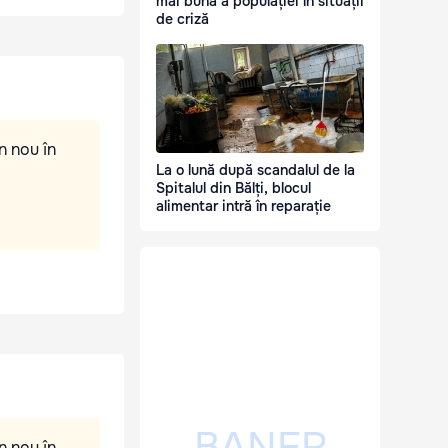
mai bună a populației în situații
de criză
n nou în
La o lună după scandalul de la
Spitalul din Bălți, blocul
alimentar intră în reparație
n nou în