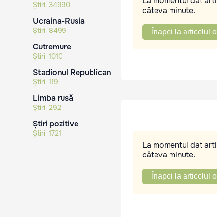
La momentul dat artic
Știri:
34990
câteva minute.
Ucraina-Rusia
Știri:
8499
Înapoi la articolul o
Cutremure
Știri:
1010
Stadionul Republican
Știri:
119
Limba rusă
Știri:
292
Știri pozitive
Știri:
1721
La momentul dat artic
câteva minute.
Înapoi la articolul o