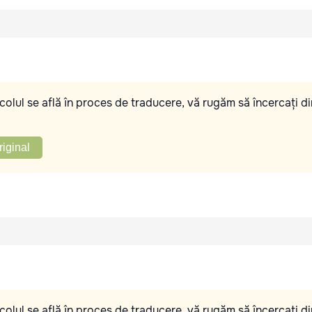
olul se află în proces de traducere, vă rugăm să încercați di
riginal
olul se află în proces de traducere, vă rugăm să încercați di