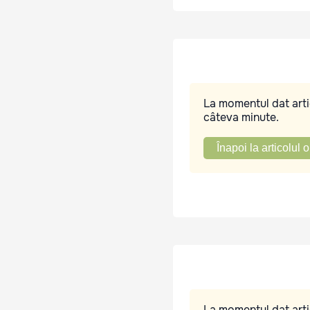
La momentul dat artic
câteva minute.
Înapoi la articolul o
La momentul dat artic