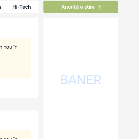
ă
Hi-Tech
Anunță o știre
n nou în