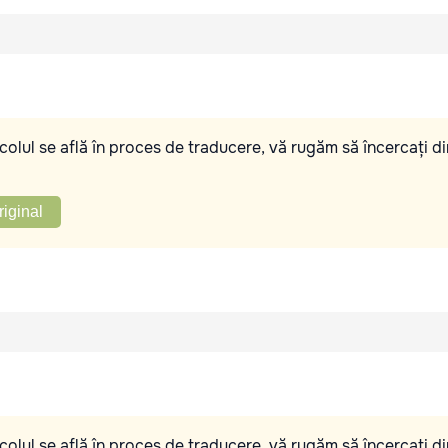
olul se află în proces de traducere, vă rugăm să încercați di
riginal
olul se află în proces de traducere, vă rugăm să încercați di