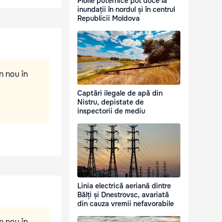
Ploile puternice pot duce la
inundații în nordul și în centrul
Republicii Moldova
n nou în
Captări ilegale de apă din
Nistru, depistate de
inspectorii de mediu
Linia electrică aeriană dintre
Bălți și Dnestrovsc, avariată
din cauza vremii nefavorabile
n nou în