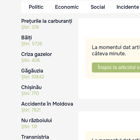
Politic
Economic
Social
Incidente
Prețurile la carburanți
Știri:
376
Bălți
Știri:
5726
La momentul dat artic
câteva minute.
Criza gazelor
Știri:
406
Înapoi la articolul o
Găgăuzia
Știri:
10842
Chișinău
Știri:
770
Accidente în Moldova
Știri:
7821
Nu războiului
Știri:
131
Transnistria