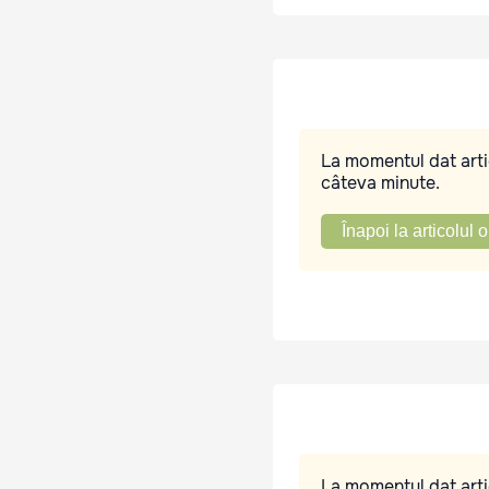
La momentul dat artic
câteva minute.
Înapoi la articolul o
La momentul dat artic