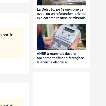
La Delacău, pe 1 noiembrie va
avea loc un referendum privind
exploatarea resurselor minerale
n nou în
ANRE a reamintit despre
aplicarea tarifelor diferențiate
la energia electrică
n nou în