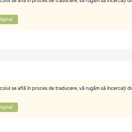
olul se află în proces de traducere, vă rugăm să încercați di
riginal
olul se află în proces de traducere, vă rugăm să încercați di
riginal