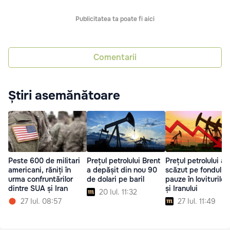
Publicitatea ta poate fi aici
Comentarii
Știri asemănătoare
Peste 600 de militari
Prețul petrolului Brent
Prețul petrolului a
americani, răniți în
a depășit din nou 90
scăzut pe fondul u
urma confruntărilor
de dolari pe baril
pauze în loviturile
dintre SUA și Iran
și Iranului
20 Iul. 11:32
27 Iul. 08:57
27 Iul. 11:49