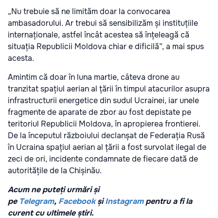
„Nu trebuie să ne limităm doar la convocarea
ambasadorului. Ar trebui să sensibilizăm și instituțiile
internaționale, astfel încât acestea să înțeleagă că
situația Republicii Moldova chiar e dificilă”, a mai spus
acesta.
Amintim că doar în luna martie, câteva drone au
tranzitat spațiul aerian al țării în timpul atacurilor asupra
infrastructurii energetice din sudul Ucrainei, iar unele
fragmente de aparate de zbor au fost depistate pe
teritoriul Republicii Moldova, în apropierea frontierei.
De la începutul războiului declanșat de Federația Rusă
în Ucraina spațiul aerian al țării a fost survolat ilegal de
zeci de ori, incidente condamnate de fiecare dată de
autoritățile de la Chișinău.
Acum ne puteți urmări și
pe
Telegram
,
Facebook
și
Instagram
pentru a fi la
curent cu ultimele știri.