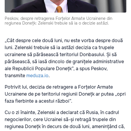
Peskov, despre retragerea Forțelor Armate Ucrainene din
regiunea Donețk: Zelenski trebuie să ia o decizie astăzi.
„Cât despre cele două luni, nu este vorba despre două
luni. Zelenski trebuie să ia astăzi decizia ca trupele
ucrainene să părăsească teritoriul Donbasului. Și să
părăsească, să iasă dincolo de granițele administrative
ale Republicii Populare Donețk”, a spus Peskov,
transmite
meduza.io
.
Potrivit lui, decizia de retragere a Forțelor Armate
Ucrainene de pe teritoriul regiunii Donețk ar putea „opri
faza fierbinte a acestui război”.
Cu o zi înainte, Zelenski a declarat că Rusia, în cadrul
negocierilor, cere Ucrainei să-și retragă trupele din
regiunea Donețk în decurs de două luni, amenințând că,