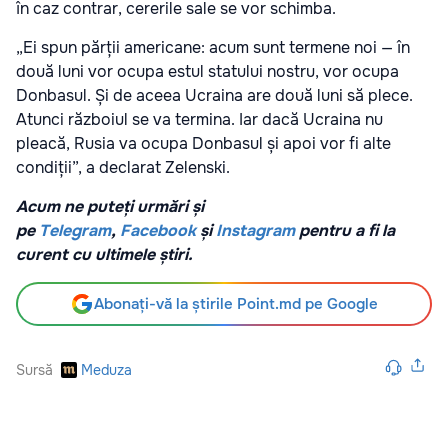
în caz contrar, cererile sale se vor schimba.
„Ei spun părții americane: acum sunt termene noi — în
două luni vor ocupa estul statului nostru, vor ocupa
Donbasul. Și de aceea Ucraina are două luni să plece.
Atunci războiul se va termina. Iar dacă Ucraina nu
pleacă, Rusia va ocupa Donbasul și apoi vor fi alte
condiții”, a declarat Zelenski.
Acum ne puteți urmări și
pe
Telegram
,
Facebook
și
Instagram
pentru a fi la
curent cu ultimele știri.
Abonați-vă la știrile Point.md pe Google
Sursă
Meduza