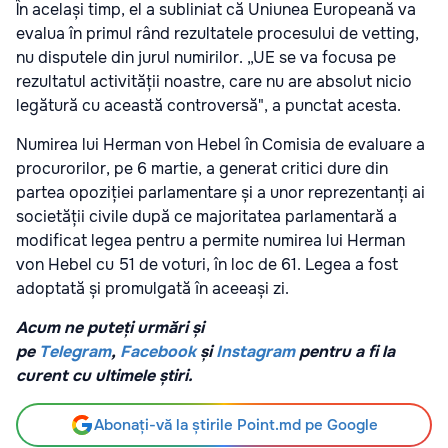
În același timp, el a subliniat că Uniunea Europeană va
evalua în primul rând rezultatele procesului de vetting,
nu disputele din jurul numirilor. „UE se va focusa pe
rezultatul activității noastre, care nu are absolut nicio
legătură cu această controversă", a punctat acesta.
Numirea lui Herman von Hebel în Comisia de evaluare a
procurorilor, pe 6 martie,
a generat critici dure din
partea opoziției parlamentare și a unor reprezentanți ai
societății civile după ce majoritatea parlamentară a
modificat legea pentru a permite numirea lui Herman
von Hebel cu 51 de voturi, în loc de 61. Legea a fost
adoptată și promulgată în aceeași zi.
Acum ne puteți urmări și
pe
Telegram
,
Facebook
și
Instagram
pentru a fi la
curent cu ultimele știri.
Abonați-vă la știrile Point.md pe Google