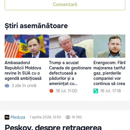
Comentarii
Știri asemănătoare
Ambasadorul
Trump a acuzat
Energocom: Fără
Republicii Moldova
Canada de gestionare
majorarea tarifului 
revine în SUA cu o
defectuoasă a
gaz, pierderile
agendă ambițioasă
pădurilor și a
companiei vor
amenințat cu
continua să creasc
3 zile în urmă
majorarea tarifelor
18 Iul. 11:00
16 Iul. 17:18
Meduza
1 aprilie 2026, 13:53
19 392
Peskov, despre retragerea