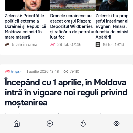
Zelenski: Prioritățile
Dronele ucrainene au
Zelenski l-a propu
politicii externe a
atacat orașul Riazan:
șeful interimar al 
Ucrainei și Republicii
Depozitul Wildberries
Evgheni Hmara, pe
Moldova coincid în
și rafinăria de petrol au
funcția de ministru
mare măsură
luat foc
Apărării
5 zile în urmă
29 Iul. 07:46
16 Iul. 19:13
Rupor
1 aprilie 2026, 13:48
79 110
Începând cu 1 aprilie, în Moldova
intră în vigoare noi reguli privind
moștenirea
Începând cu 1 aprilie, în Moldova intră în vigoare
noi reguli privind moștenirea. Moștenitorii vor
avea la dispoziție 12 luni pentru a decide dacă