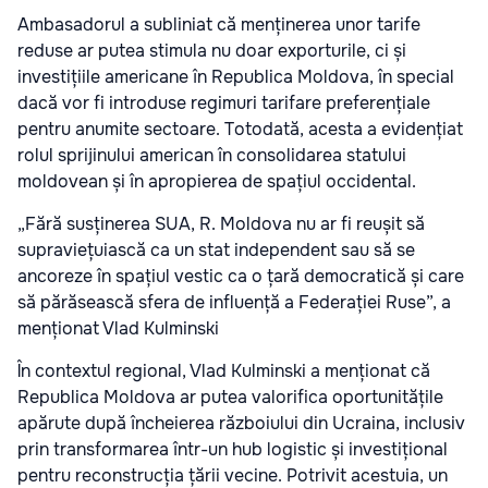
Ambasadorul a subliniat că menținerea unor tarife
reduse ar putea stimula nu doar exporturile, ci și
investițiile americane în Republica Moldova, în special
dacă vor fi introduse regimuri tarifare preferențiale
pentru anumite sectoare. Totodată, acesta a evidențiat
rolul sprijinului american în consolidarea statului
moldovean și în apropierea de spațiul occidental.
„Fără susținerea SUA, R. Moldova nu ar fi reușit să
supraviețuiască ca un stat independent sau să se
ancoreze în spațiul vestic ca o țară democratică și care
să părăsească sfera de influență a Federației Ruse”, a
menționat Vlad Kulminski
În contextul regional, Vlad Kulminski a menționat că
Republica Moldova ar putea valorifica oportunitățile
apărute după încheierea războiului din Ucraina, inclusiv
prin transformarea într-un hub logistic și investițional
pentru reconstrucția țării vecine. Potrivit acestuia, un