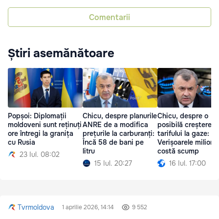
Comentarii
Știri asemănătoare
Popșoi: Diplomații
Chicu, despre planurile
Chicu, despre o
moldoveni sunt reținuți
ANRE de a modifica
posibilă creștere a
ore întregi la granița
prețurile la carburanți:
tarifului la gaze:
cu Rusia
Încă 58 de bani pe
Verișoarele miliona
litru
costă scump
23 Iul. 08:02
15 Iul. 20:27
16 Iul. 17:00
Tvrmoldova
1 aprilie 2026, 14:14
9 552