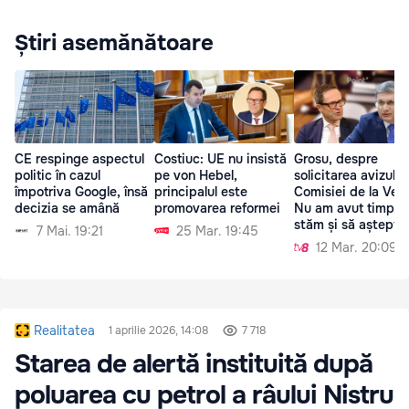
Știri asemănătoare
CE respinge aspectul
Costiuc: UE nu insistă
Grosu, despre
politic în cazul
pe von Hebel,
solicitarea avizului
împotriva Google, însă
principalul este
Comisiei de la Vene
decizia se amână
promovarea reformei
Nu am avut timp s
stăm și să aștept
7 Mai. 19:21
25 Mar. 19:45
12 Mar. 20:09
Realitatea
1 aprilie 2026, 14:08
7 718
Starea de alertă instituită după
poluarea cu petrol a râului Nistru