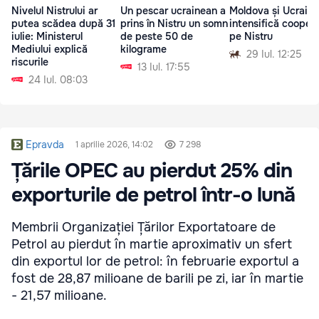
Nivelul Nistrului ar
Un pescar ucrainean a
Moldova și Ucraina
putea scădea după 31
prins în Nistru un somn
intensifică cooper
iulie: Ministerul
de peste 50 de
pe Nistru
Mediului explică
kilograme
29 Iul. 12:25
riscurile
13 Iul. 17:55
24 Iul. 08:03
Epravda
1 aprilie 2026, 14:02
7 298
Țările OPEC au pierdut 25% din
exporturile de petrol într-o lună
Membrii Organizației Țărilor Exportatoare de
Petrol au pierdut în martie aproximativ un sfert
din exportul lor de petrol: în februarie exportul a
fost de 28,87 milioane de barili pe zi, iar în martie
- 21,57 milioane.