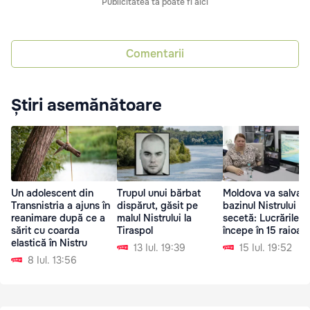
Publicitatea ta poate fi aici
Comentarii
Știri asemănătoare
Un adolescent din
Trupul unui bărbat
Moldova va salva
Transnistria a ajuns în
dispărut, găsit pe
bazinul Nistrului d
reanimare după ce a
malul Nistrului la
secetă: Lucrările v
sărit cu coarda
Tiraspol
începe în 15 raioan
elastică în Nistru
13 Iul. 19:39
15 Iul. 19:52
8 Iul. 13:56