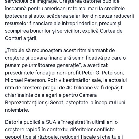
serviciului de imigrație. Creșterea datoriei publice
înseamnă pentru americani rate mai mari la creditele
ipotecare și auto, scăderea salariilor din cauza reducerii
resurselor financiare ale întreprinderilor, precum și
scumpirea bunurilor și serviciilor, explică Curtea de
Conturi a țării.
„Trebuie să recunoaștem acest ritm alarmant de
creștere și povara financiară semnificativă pe care o
punem pe următoarea generație”, a avertizat
președintele fundației non-profit Peter G. Peterson,
Michael Peterson. Potrivit estimărilor sale, la actualul
ritm de creștere pragul de 40 trilioane va fi depășit
chiar înainte de alegerile pentru Camera
Reprezentanților și Senat, așteptate la începutul lunii
noiembrie.
Datoria publică a SUA a înregistrat în ultimii ani o
creștere rapidă în contextul diferitelor conflicte
geopolitice și războaie, reduceri fiscale și cheltuieli