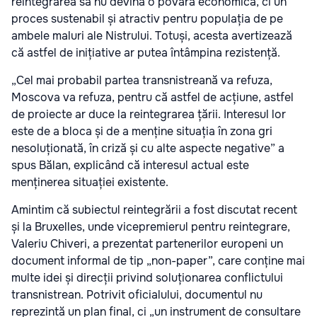
reintegrarea să nu devină o povară economică, ci un
proces sustenabil și atractiv pentru populația de pe
ambele maluri ale Nistrului. Totuși, acesta avertizează
că astfel de inițiative ar putea întâmpina rezistență.
„Cel mai probabil partea transnistreană va refuza,
Moscova va refuza, pentru că astfel de acțiune, astfel
de proiecte ar duce la reintegrarea țării. Interesul lor
este de a bloca și de a menține situația în zona gri
nesoluționată, în criză și cu alte aspecte negative” a
spus Bălan, explicând că interesul actual este
menținerea situației existente.
Amintim că subiectul reintegrării a fost discutat recent
și la Bruxelles, unde vicepremierul pentru reintegrare,
Valeriu Chiveri, a prezentat partenerilor europeni un
document informal de tip „non-paper”, care conține mai
multe idei și direcții privind soluționarea conflictului
transnistrean. Potrivit oficialului, documentul nu
reprezintă un plan final, ci „un instrument de consultare