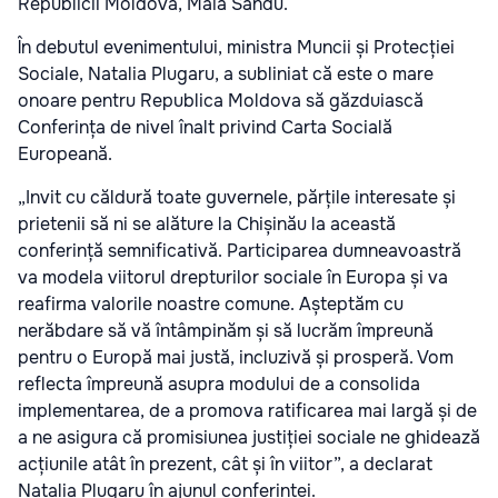
Republicii Moldova, Maia Sandu.
În debutul evenimentului, ministra Muncii și Protecției
Sociale, Natalia Plugaru, a subliniat că este o mare
onoare pentru Republica Moldova să găzduiască
Conferința de nivel înalt privind Carta Socială
Europeană.
„Invit cu căldură toate guvernele, părțile interesate și
prietenii să ni se alăture la Chișinău la această
conferință semnificativă. Participarea dumneavoastră
va modela viitorul drepturilor sociale în Europa și va
reafirma valorile noastre comune. Așteptăm cu
nerăbdare să vă întâmpinăm și să lucrăm împreună
pentru o Europă mai justă, incluzivă și prosperă. Vom
reflecta împreună asupra modului de a consolida
implementarea, de a promova ratificarea mai largă și de
a ne asigura că promisiunea justiției sociale ne ghidează
acțiunile atât în prezent, cât și în viitor”, a declarat
Natalia Plugaru în ajunul conferinței.