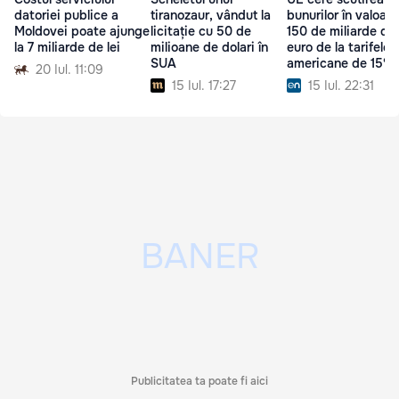
datoriei publice a
tiranozaur, vândut la
bunurilor în valoar
Moldovei poate ajunge
licitație cu 50 de
150 de miliarde de
la 7 miliarde de lei
milioane de dolari în
euro de la tarifele
SUA
americane de 15%
20 Iul. 11:09
15 Iul. 17:27
15 Iul. 22:31
Publicitatea ta poate fi aici