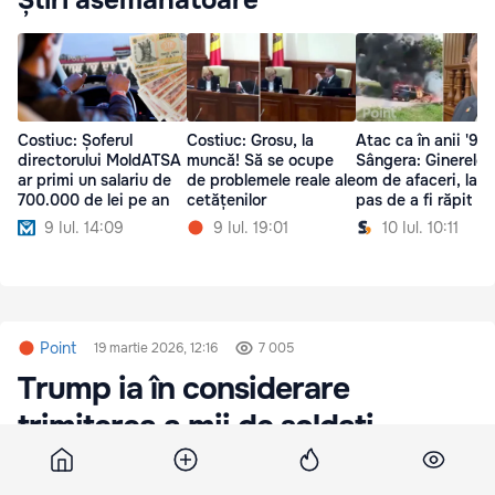
Știri asemănătoare
Costiuc: Șoferul
Costiuc: Grosu, la
Atac ca în anii '90 
directorului MoldATSA
muncă! Să se ocupe
Sângera: Ginerele 
ar primi un salariu de
de problemele reale ale
om de afaceri, la u
700.000 de lei pe an
cetățenilor
pas de a fi răpit
9 Iul. 14:09
9 Iul. 19:01
10 Iul. 10:11
Point
19 martie 2026, 12:16
7 005
Trump ia în considerare
trimiterea a mii de soldați
americani în Orientul Mijlociu