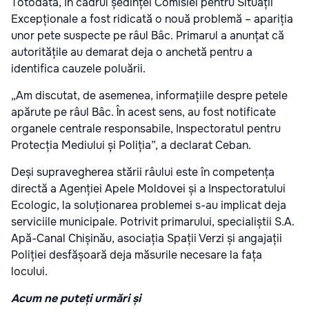
Totodată, în cadrul ședinței Comisiei pentru Situații
Excepționale a fost ridicată o nouă problemă – apariția
unor pete suspecte pe râul Bâc. Primarul a anunțat că
autoritățile au demarat deja o anchetă pentru a
identifica cauzele poluării.
„Am discutat, de asemenea, informațiile despre petele
apărute pe râul Bâc. În acest sens, au fost notificate
organele centrale responsabile, Inspectoratul pentru
Protecția Mediului și Poliția”, a declarat Ceban.
Deși supravegherea stării râului este în competența
directă a Agenției Apele Moldovei și a Inspectoratului
Ecologic, la soluționarea problemei s-au implicat deja
serviciile municipale. Potrivit primarului, specialiștii S.A.
Apă-Canal Chișinău, asociația Spații Verzi și angajații
Poliției desfășoară deja măsurile necesare la fața
locului.
Acum ne puteți urmări și