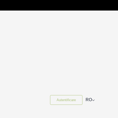
⌵
RO
Autentificare