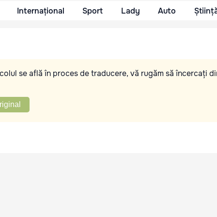
Internațional
Sport
Lady
Auto
Științ
olul se află în proces de traducere, vă rugăm să încercați di
riginal