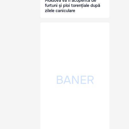
Moldova va fi acoperită de
furtuni și ploi torențiale după
zilele caniculare