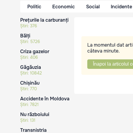
Politic
Economic
Social
Incidente
Prețurile la carburanți
Știri:
376
Bălți
Știri:
5726
La momentul dat artic
câteva minute.
Criza gazelor
Știri:
406
Înapoi la articolul o
Găgăuzia
Știri:
10842
Chișinău
Știri:
770
Accidente în Moldova
Știri:
7821
Nu războiului
Știri:
131
Transnistria