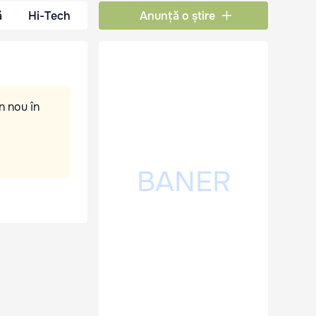
ă
Hi-Tech
Anunță o știre
n nou în