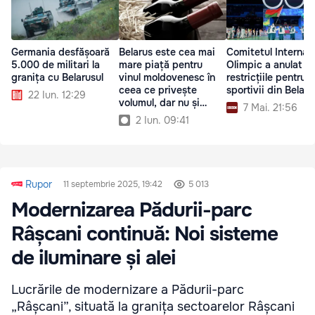
Germania desfășoară
Belarus este cea mai
Comitetul Internați
5.000 de militari la
mare piață pentru
Olimpic a anulat t
granița cu Belarusul
vinul moldovenesc în
restricțiile pentru
ceea ce privește
sportivii din Belaru
22 Iun. 12:29
volumul, dar nu și
7 Mai. 21:56
veniturile
2 Iun. 09:41
Rupor
11 septembrie 2025, 19:42
5 013
Modernizarea Pădurii-parc
Râșcani continuă: Noi sisteme
de iluminare și alei
Lucrările de modernizare a Pădurii-parc
„Râșcani”, situată la granița sectoarelor Râșcani