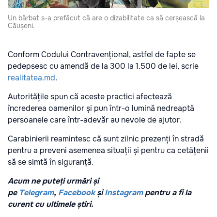
Un bărbat s-a prefăcut că are o dizabilitate ca să cerșească la
Căușeni.
Conform Codului Contravențional, astfel de fapte se
pedepsesc cu amendă de la 300 la 1.500 de lei, scrie
realitatea.md
.
Autoritățile spun că aceste practici afectează
încrederea oamenilor și pun într-o lumină nedreaptă
persoanele care într-adevăr au nevoie de ajutor.
Carabinierii reamintesc că sunt zilnic prezenți în stradă
pentru a preveni asemenea situații și pentru ca cetățenii
să se simtă în siguranță.
Acum ne puteți urmări și
pe
Telegram
,
Facebook
și
Instagram
pentru a fi la
curent cu ultimele știri.