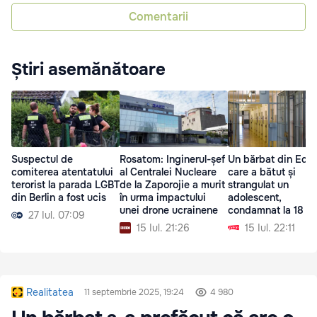
Comentarii
Știri asemănătoare
Suspectul de
Rosatom: Inginerul-șef
Un bărbat din Edin
comiterea atentatului
al Centralei Nucleare
care a bătut și
terorist la parada LGBT
de la Zaporojie a murit
strangulat un
din Berlin a fost ucis
în urma impactului
adolescent,
unei drone ucrainene
condamnat la 18 an
27 Iul. 07:09
închisoare
15 Iul. 21:26
15 Iul. 22:11
Realitatea
11 septembrie 2025, 19:24
4 980