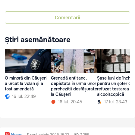
Comentarii
Știri asemănătoare
O minoră din Căușeni
Grenadă antitanc,
Șase luni de închis
a urcat la volan și a
depistată în urma unor
pentru un șofer car
fost amendată
percheziții desfășurate
refuzat testarea
la Căușeni
alcoolscopică
16 Iul. 22:49
16 Iul. 20:45
17 Iul. 23:43
News
11 septembrie 2025, 19:22
7 255