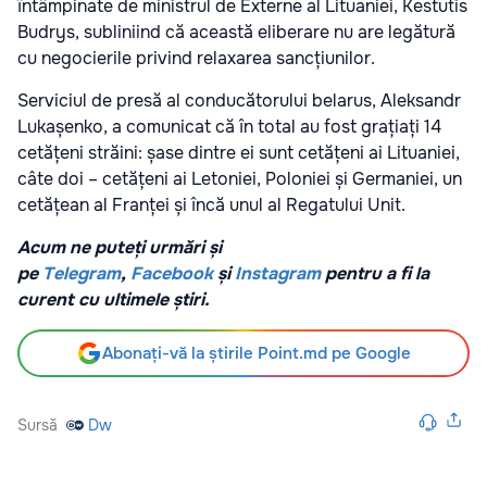
întâmpinate de ministrul de Externe al Lituaniei, Kestutis
Budrys, subliniind că această eliberare nu are legătură
cu negocierile privind relaxarea sancțiunilor.
Serviciul de presă al conducătorului belarus, Aleksandr
Lukașenko, a comunicat că în total au fost grațiați 14
cetățeni străini: șase dintre ei sunt cetățeni ai Lituaniei,
câte doi – cetățeni ai Letoniei, Poloniei și Germaniei, un
cetățean al Franței și încă unul al Regatului Unit.
Acum ne puteți urmări și
pe
Telegram
,
Facebook
și
Instagram
pentru a fi la
curent cu ultimele știri.
Abonați-vă la știrile Point.md pe Google
Sursă
Dw