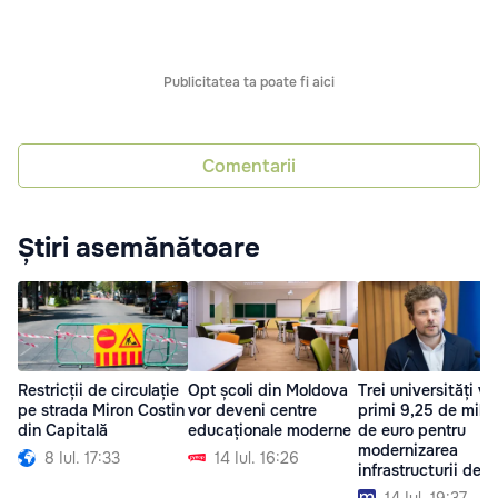
Publicitatea ta poate fi aici
Comentarii
Știri asemănătoare
Restricții de circulație
Trei universități vo
Opt școli din Moldova
pe strada Miron Costin
primi 9,25 de mili
vor deveni centre
din Capitală
de euro pentru
educaționale moderne
modernizarea
8 Iul. 17:33
14 Iul. 16:26
infrastructurii de
cercetare
14 Iul. 19:37