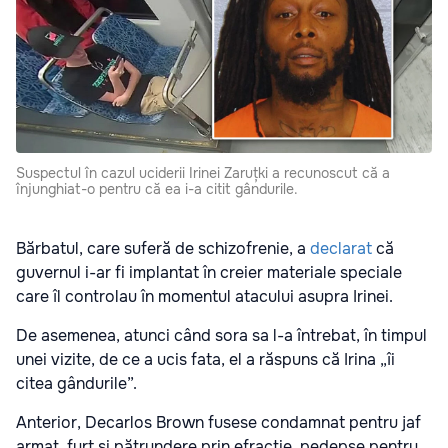
Suspectul în cazul uciderii Irinei Zaruțki a recunoscut că a
înjunghiat-o pentru că ea i-a citit gândurile.
Bărbatul, care suferă de schizofrenie, a
declarat
că
guvernul i-ar fi implantat în creier materiale speciale
care îl controlau în momentul atacului asupra Irinei.
De asemenea, atunci când sora sa l-a întrebat, în timpul
unei vizite, de ce a ucis fata, el a răspuns că Irina „îi
citea gândurile”.
Anterior, Decarlos Brown fusese condamnat pentru jaf
armat, furt și pătrundere prin efracție, pedepse pentru