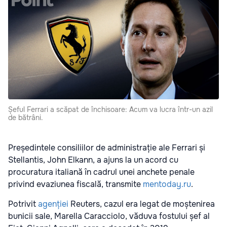
Șeful Ferrari a scăpat de închisoare: Acum va lucra într-un azil
de bătrâni.
Președintele consiliilor de administrație ale Ferrari și
Stellantis, John Elkann, a ajuns la un acord cu
procuratura italiană în cadrul unei anchete penale
privind evaziunea fiscală, transmite
mentoday.ru
.
Potrivit
agenției
Reuters, cazul era legat de moștenirea
bunicii sale, Marella Caracciolo, văduva fostului șef al