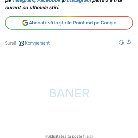
pe
Telegram
,
Facebook
și
Instagram
pentru a fi la
curent cu ultimele știri.
Abonați-vă la știrile Point.md pe Google
Sursă
Kommersant
Publicitatea ta poate fi aici