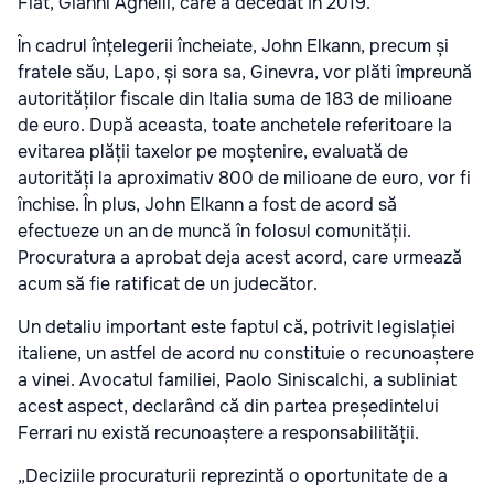
Fiat, Gianni Agnelli, care a decedat în 2019.
În cadrul înțelegerii încheiate, John Elkann, precum și
fratele său, Lapo, și sora sa, Ginevra, vor plăti împreună
autorităților fiscale din Italia suma de 183 de milioane
de euro. După aceasta, toate anchetele referitoare la
evitarea plății taxelor pe moștenire, evaluată de
autorități la aproximativ 800 de milioane de euro, vor fi
închise. În plus, John Elkann a fost de acord să
efectueze un an de muncă în folosul comunității.
Procuratura a aprobat deja acest acord, care urmează
acum să fie ratificat de un judecător.
Un detaliu important este faptul că, potrivit legislației
italiene, un astfel de acord nu constituie o recunoaștere
a vinei. Avocatul familiei, Paolo Siniscalchi, a subliniat
acest aspect, declarând că din partea președintelui
Ferrari nu există recunoaștere a responsabilității.
„Deciziile procuraturii reprezintă o oportunitate de a