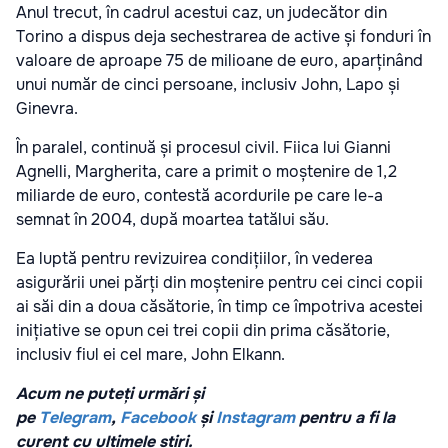
Anul trecut, în cadrul acestui caz, un judecător din
Torino a dispus deja sechestrarea de active și fonduri în
valoare de aproape 75 de milioane de euro, aparținând
unui număr de cinci persoane, inclusiv John, Lapo și
Ginevra.
În paralel, continuă și procesul civil. Fiica lui Gianni
Agnelli, Margherita, care a primit o moștenire de 1,2
miliarde de euro, contestă acordurile pe care le-a
semnat în 2004, după moartea tatălui său.
Ea luptă pentru revizuirea condițiilor, în vederea
asigurării unei părți din moștenire pentru cei cinci copii
ai săi din a doua căsătorie, în timp ce împotriva acestei
inițiative se opun cei trei copii din prima căsătorie,
inclusiv fiul ei cel mare, John Elkann.
Acum ne puteți urmări și
pe
Telegram
,
Facebook
și
Instagram
pentru a fi la
curent cu ultimele știri.