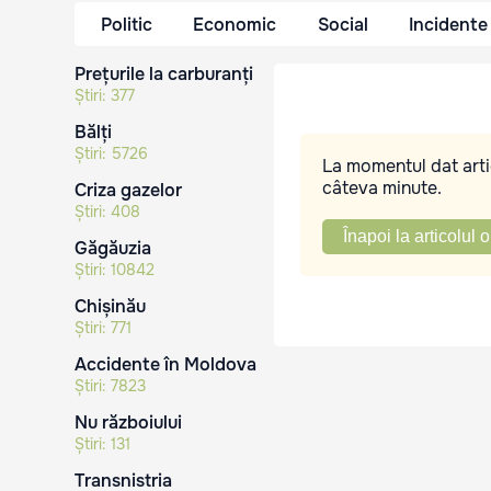
Politic
Economic
Social
Incidente
Prețurile la carburanți
Știri:
377
Bălți
Știri:
5726
La momentul dat artic
câteva minute.
Criza gazelor
Știri:
408
Înapoi la articolul o
Găgăuzia
Știri:
10842
Chișinău
Știri:
771
Accidente în Moldova
Știri:
7823
Nu războiului
Știri:
131
Transnistria