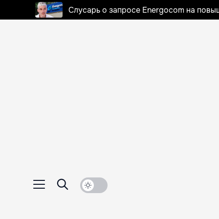
Слусарь о запросе Energocom на повы