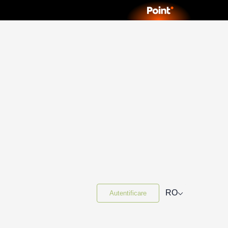
⌵
RO
Autentificare