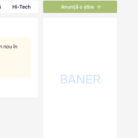
ă
Hi-Tech
Anunță o știre
n nou în