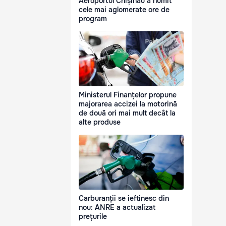
Aeroportul Chișinău a numit
cele mai aglomerate ore de
program
Ministerul Finanțelor propune
majorarea accizei la motorină
de două ori mai mult decât la
alte produse
Carburanții se ieftinesc din
nou: ANRE a actualizat
prețurile