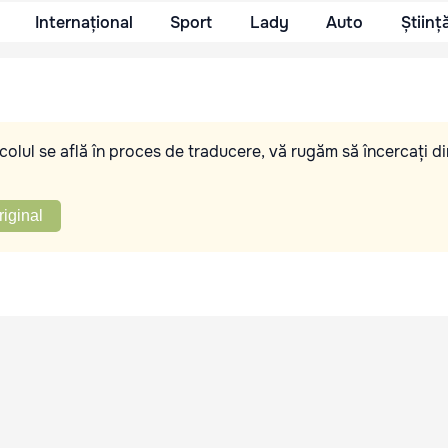
Internațional
Sport
Lady
Auto
Științ
olul se află în proces de traducere, vă rugăm să încercați di
riginal