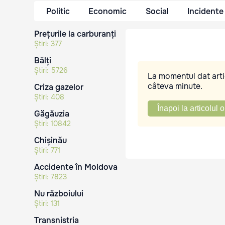
Politic
Economic
Social
Incidente
Prețurile la carburanți
Știri:
377
Bălți
Știri:
5726
La momentul dat artic
câteva minute.
Criza gazelor
Știri:
408
Înapoi la articolul o
Găgăuzia
Știri:
10842
Chișinău
Știri:
771
Accidente în Moldova
Știri:
7823
Nu războiului
Știri:
131
Transnistria