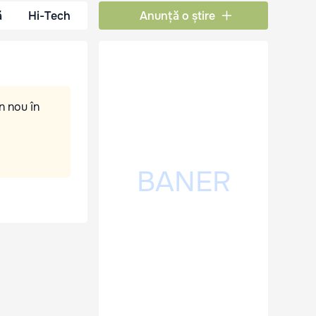
ă
Hi-Tech
Anunță o știre
n nou în