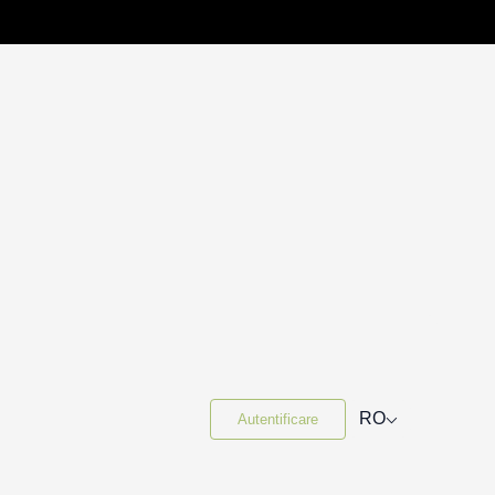
⌵
RO
Autentificare