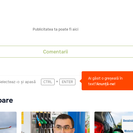
Publicitatea ta poate fi aici
Comentarii
Ai găsit o greșeală în
+
Selecteaz-o și apasă
CTRL
ENTER
text?
Anunță-ne!
oare