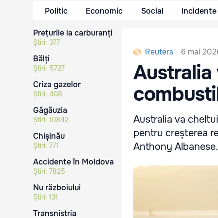
Politic
Economic
Social
Incidente
Prețurile la carburanți
Știri:
377
6 mai 202
Reuters
Bălți
Australia
Știri:
5727
Criza gazelor
combustib
Știri:
408
Găgăuzia
Australia va cheltui
Știri:
10842
pentru creșterea re
Chișinău
Anthony Albanese.
Știri:
771
Accidente în Moldova
Știri:
7825
Nu războiului
Știri:
131
Transnistria