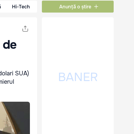
ă
Hi-Tech
Anunță o știre
t de
 dolari SUA)
mierul