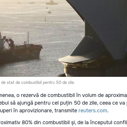
 de stat de combustibil pentru 50 de zile.
menea, o rezervă de combustibil în volum de aproximat
trebui să ajungă pentru cel puțin 50 de zile, ceea ce va
ruperi în aprovizionare, transmite
reuters.com
.
oximativ 80% din combustibil și, de la începutul confli