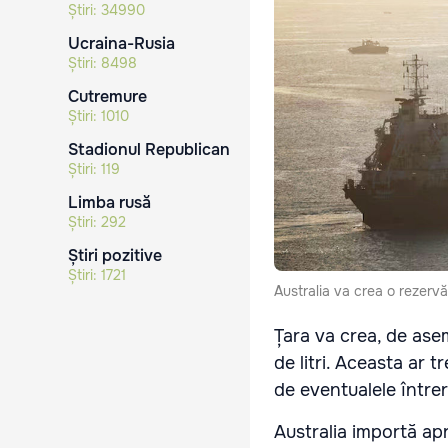
Știri:
34990
Ucraina-Rusia
Știri:
8498
Cutremure
Știri:
1010
Stadionul Republican
Știri:
119
Limba rusă
Știri:
292
Știri pozitive
Știri:
1721
Australia va crea o rezervă
Țara va crea, de ase
de litri. Aceasta ar 
de eventualele între
Australia importă apr