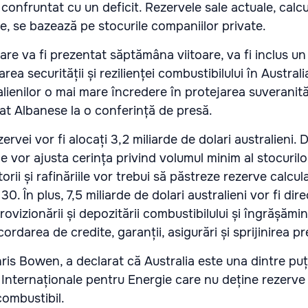
a confruntat cu un deficit. Rezervele sale actuale, calc
e, se bazează pe stocurile companiilor private.
care va fi prezentat săptămâna viitoare, va fi inclus u
ea securității și rezilienței combustibilului în Austral
alienilor o mai mare încredere în protejarea suveranită
rat Albanese la o conferință de presă.
ervei vor fi alocați 3,2 miliarde de dolari australieni. 
e vor ajusta cerința privind volumul minim al stocurilo
orii și rafinăriile vor trebui să păstreze rezerve calcu
30. În plus, 7,5 miliarde de dolari australieni vor fi dire
ovizionării și depozitării combustibilului și îngrășămin
rdarea de credite, garanții, asigurări și sprijinirea pre
hris Bowen, a declarat că Australia este una dintre puți
Internaționale pentru Energie care nu deține rezerve
ombustibil.