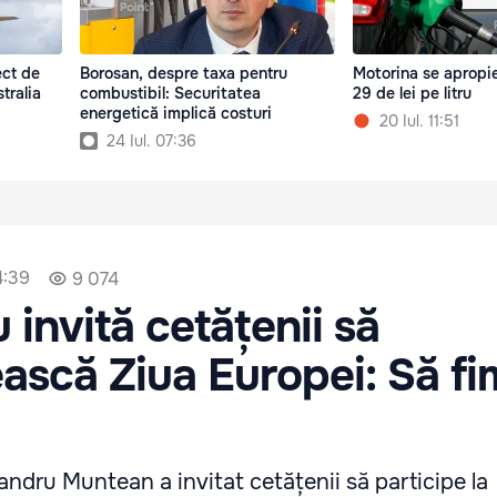
ect de
Borosan, despre taxa pentru
Motorina se apropi
tralia
combustibil: Securitatea
29 de lei pe litru
energetică implică costuri
20 Iul. 11:51
24 Iul. 07:36
4:39
9 074
invită cetățenii să
ască Ziua Europei: Să fi
andru Muntean a invitat cetățenii să participe la