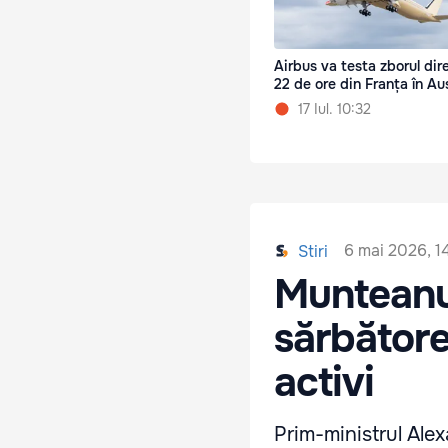
Airbus va testa zborul dir
22 de ore din Franța în Aus
17 Iul. 10:32
6 mai 2026, 1
Stiri
Munteanu 
sărbătore
activi
Prim-ministrul Alex