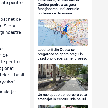
Patru barje, scufundate în
ulate pentru
Dunăre pentru a asigura
funcționarea unei centrale
nucleare din România
n pachet de
ia. Scopul
ții noastre
De
Locuitorii din Odesa se
pregătesc să apere orașul în
r de
cazul unui debarcament rusesc
late pentru
cționați
telor – banii
țurilor”.
nele țări
Un nou spațiu de recreere este
amenajat în centrul Chișinăului