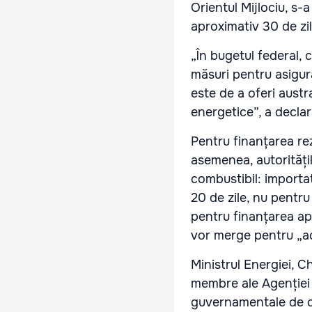
Orientul Mijlociu, s-
aproximativ 30 de zil
„În bugetul federal, 
măsuri pentru asigurar
este de a oferi austr
energetice”, a decla
Pentru finanțarea rez
asemenea, autoritățil
combustibil: importat
20 de zile, nu pentru 
pentru finanțarea apr
vor merge pentru „aco
Ministrul Energiei, C
membre ale Agenției 
guvernamentale de c