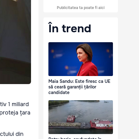
Publicitatea ta poate fi aici
În trend
Maia Sandu: Este firesc ca UE
să ceară garanții țărilor
candidate
iv 1 miliard
 proteja țara
ctului din