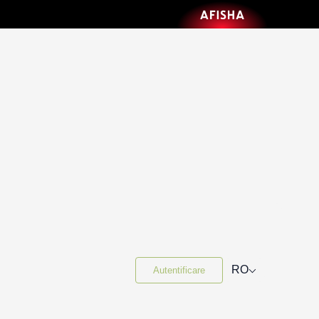
⌵
RO
Autentificare