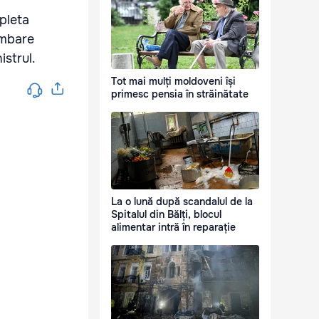
pleta
imbare
istrul.
Tot mai mulți moldoveni își
primesc pensia în străinătate
La o lună după scandalul de la
Spitalul din Bălți, blocul
alimentar intră în reparație