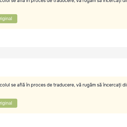
olul se află în proces de traducere, vă rugăm să încercați di
riginal
olul se află în proces de traducere, vă rugăm să încercați di
riginal