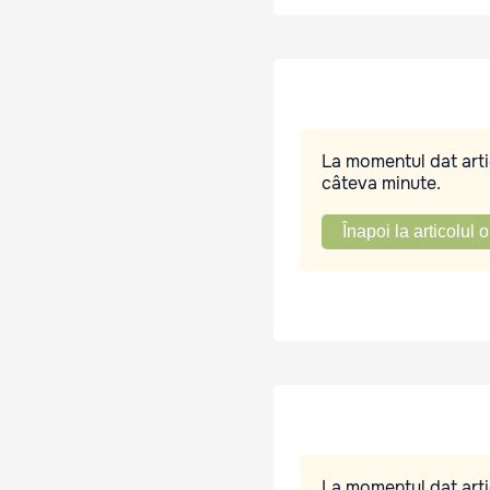
La momentul dat artic
câteva minute.
Înapoi la articolul o
La momentul dat artic