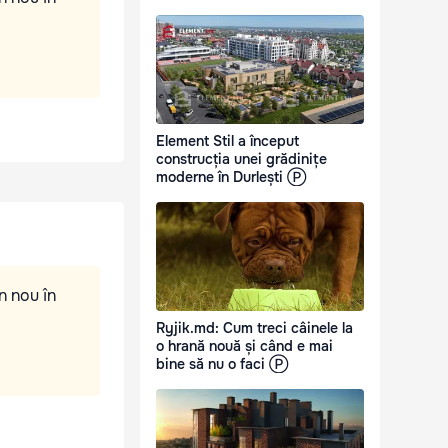
Element Stil a început
construcția unei grădinițe
moderne în Durlești Ⓟ
n nou în
Ryjik.md: Cum treci câinele la
o hrană nouă și când e mai
bine să nu o faci Ⓟ