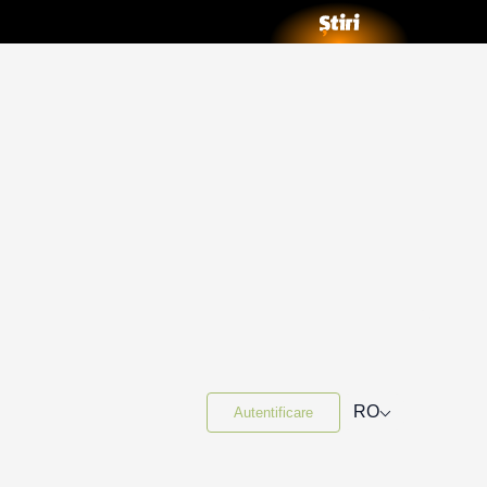
⌵
RO
Autentificare