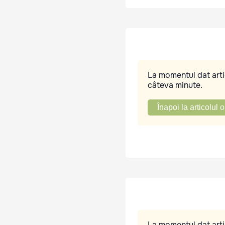
La momentul dat artic
câteva minute.
Înapoi la articolul o
La momentul dat artic