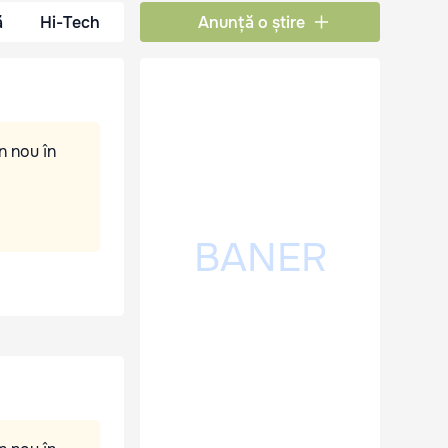
ă
Hi-Tech
Anunță o știre
n nou în