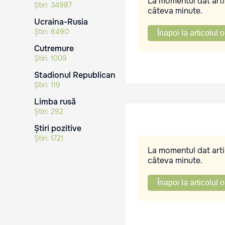
La momentul dat artic
Știri:
34987
câteva minute.
Ucraina-Rusia
Știri:
8490
Înapoi la articolul o
Cutremure
Știri:
1009
Stadionul Republican
Știri:
119
Limba rusă
Știri:
292
Știri pozitive
Știri:
1721
La momentul dat artic
câteva minute.
Înapoi la articolul o