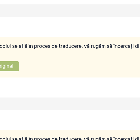
olul se află în proces de traducere, vă rugăm să încercați di
riginal
olul se află în proces de traducere, vă rugăm să încercați di