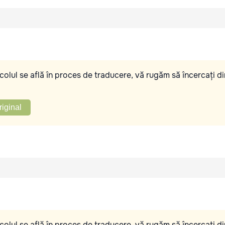
olul se află în proces de traducere, vă rugăm să încercați di
riginal
olul se află în proces de traducere, vă rugăm să încercați di