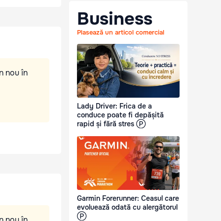
Business
Plasează un articol comercial
n nou în
Lady Driver: Frica de a
conduce poate fi depășită
rapid și fără stres Ⓟ
Garmin Forerunner: Ceasul care
evoluează odată cu alergătorul
Ⓟ
n nou în