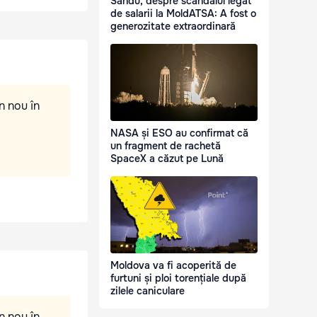
Sandu, despre scandalul legat
de salarii la MoldATSA: A fost o
generozitate extraordinară
n nou în
NASA și ESO au confirmat că
un fragment de rachetă
SpaceX a căzut pe Lună
Moldova va fi acoperită de
furtuni și ploi torențiale după
zilele caniculare
n nou în