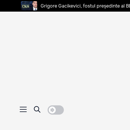
Grigore Gacikevici, fostul președinte al B