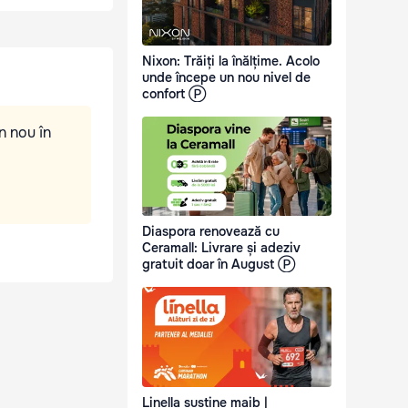
Nixon: Trăiți la înălțime. Acolo
unde începe un nou nivel de
confort Ⓟ
n nou în
Diaspora renovează cu
Ceramall: Livrare și adeziv
gratuit doar în August Ⓟ
Linella susține maib |