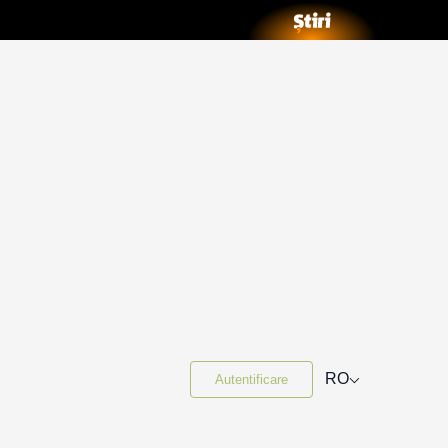
⌵
RO
Autentificare