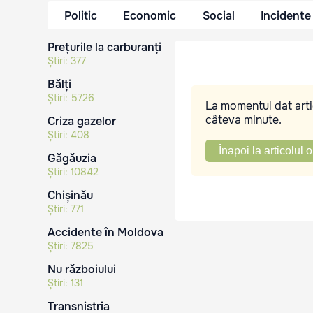
Politic
Economic
Social
Incidente
Prețurile la carburanți
Știri:
377
Bălți
Știri:
5726
La momentul dat artic
câteva minute.
Criza gazelor
Știri:
408
Înapoi la articolul o
Găgăuzia
Știri:
10842
Chișinău
Știri:
771
Accidente în Moldova
Știri:
7825
Nu războiului
Știri:
131
Transnistria