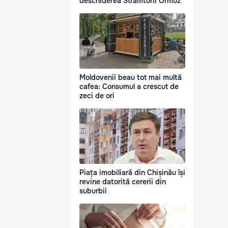
deschiderea Strâmtorii Ormuz
Moldovenii beau tot mai multă
cafea: Consumul a crescut de
zeci de ori
Piața imobiliară din Chișinău își
revine datorită cererii din
suburbii