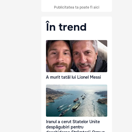
Publicitatea ta poate fi aici
În trend
A murit tatăl lui Lionel Messi
Iranul a cerut Statelor Unite
despăgubiri pentru