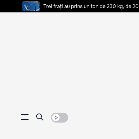
Trei frați au prins un ton de 230 kg, de 