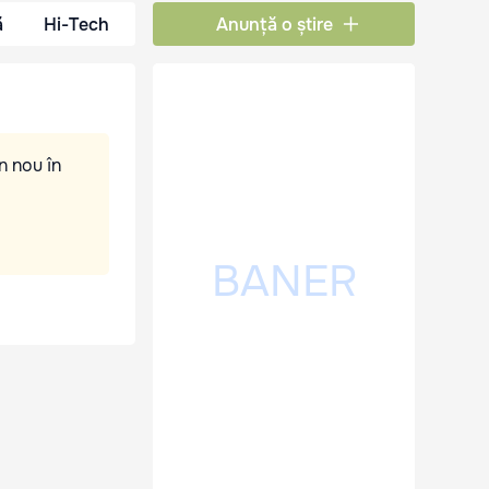
ă
Hi-Tech
Anunță o știre
n nou în