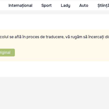
Internațional
Sport
Lady
Auto
Științ
olul se află în proces de traducere, vă rugăm să încercați di
riginal