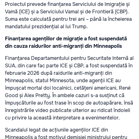
Proiectul prevede finanțarea Serviciului de Imigrație și
Vamă (ICE) și a Serviciului Vamal și de Frontieră (CBP).
Suma este calculată pentru trei ani – până la încheierea
mandatului prezidențial al lui Trump.
Finanțarea agențiilor de migrație a fost suspendată
din cauza raidurilor anti-migranți din Minneapolis
Finanțarea Departamentului pentru Securitate Internă al
SUA, din care fac parte ICE și CBP, a fost suspendată în
februarie 2026 după raidurile anti-migranți din
Minneapolis, statul Minnesota, unde agenții ICE au
împușcat mortal doi localnici, cetățeni americani, René
Good și Alex Pretty. În ambele cazuri s-a susținut că
împușcăturile au fost trase în scop de autoapărare, însă
înregistrările video publicate ulterior au ridicat îndoieli
cu privire la această interpretare a evenimentelor.
Scandalul legat de acțiunile agenților ICE din
Minneapolis a fost motivul demisiei ministrului pentru