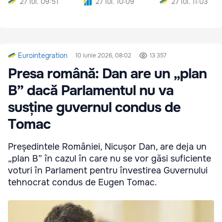
27 Iul. 09:51
27 Iul. 10:09
27 Iul. 11:03
Eurointegration
10 iunie 2026, 08:02
13 357
Presa română: Dan are un „plan
B” dacă Parlamentul nu va
susține guvernul condus de
Tomac
Președintele României, Nicușor Dan, are deja un
„plan B” în cazul în care nu se vor găsi suficiente
voturi în Parlament pentru învestirea Guvernului
tehnocrat condus de Eugen Tomac.