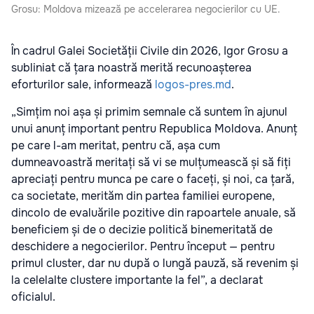
Grosu: Moldova mizează pe accelerarea negocierilor cu UE.
În cadrul Galei Societății Civile din 2026, Igor Grosu a
subliniat că țara noastră merită recunoașterea
eforturilor sale, informează
logos-pres.md
.
„Simțim noi așa și primim semnale că suntem în ajunul
unui anunț important pentru Republica Moldova. Anunț
pe care l-am meritat, pentru că, așa cum
dumneavoastră meritați să vi se mulțumească și să fiți
apreciați pentru munca pe care o faceți, și noi, ca țară,
ca societate, merităm din partea familiei europene,
dincolo de evaluările pozitive din rapoartele anuale, să
beneficiem și de o decizie politică binemeritată de
deschidere a negocierilor. Pentru început — pentru
primul cluster, dar nu după o lungă pauză, să revenim și
la celelalte clustere importante la fel”, a declarat
oficialul.