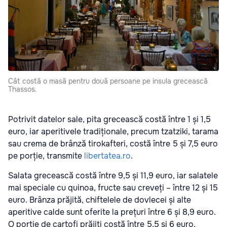
Cât costă o masă pentru două persoane pe insula grecească
Thassos.
Potrivit datelor sale, pita grecească costă între 1 și 1,5
euro, iar aperitivele tradiționale, precum tzatziki, tarama
sau crema de brânză tirokafteri, costă între 5 și 7,5 euro
pe porție, transmite
libertatea.ro
.
Salata grecească costă între 9,5 și 11,9 euro, iar salatele
mai speciale cu quinoa, fructe sau creveți – între 12 și 15
euro. Brânza prăjită, chiftelele de dovlecei și alte
aperitive calde sunt oferite la prețuri între 6 și 8,9 euro.
O porție de cartofi prăjiți costă între 5,5 și 6 euro.