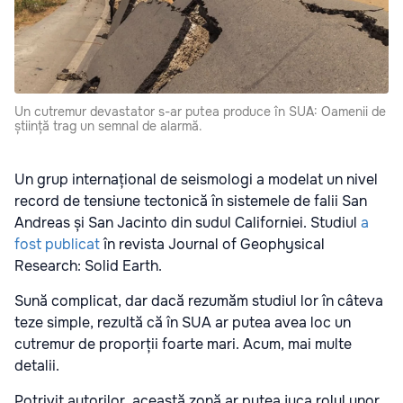
Un cutremur devastator s-ar putea produce în SUA: Oamenii de
știință trag un semnal de alarmă.
Un grup internațional de seismologi a modelat un nivel
record de tensiune tectonică în sistemele de falii San
Andreas și San Jacinto din sudul Californiei. Studiul
a
fost publicat
în revista Journal of Geophysical
Research: Solid Earth.
Sună complicat, dar dacă rezumăm studiul lor în câteva
teze simple, rezultă că în SUA ar putea avea loc un
cutremur de proporții foarte mari. Acum, mai multe
detalii.
Potrivit autorilor, această zonă ar putea juca rolul unor