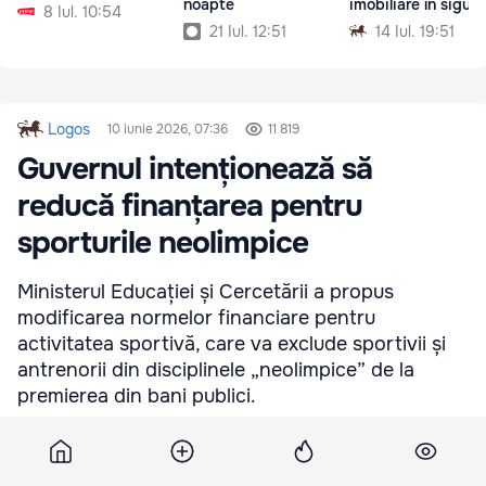
noapte
imobiliare în sigur
8 Iul. 10:54
21 Iul. 12:51
14 Iul. 19:51
Logos
10 iunie 2026, 07:36
11 819
Guvernul intenționează să
reducă finanțarea pentru
sporturile neolimpice
Ministerul Educației și Cercetării a propus
modificarea normelor financiare pentru
activitatea sportivă, care va exclude sportivii și
antrenorii din disciplinele „neolimpice” de la
premierea din bani publici.