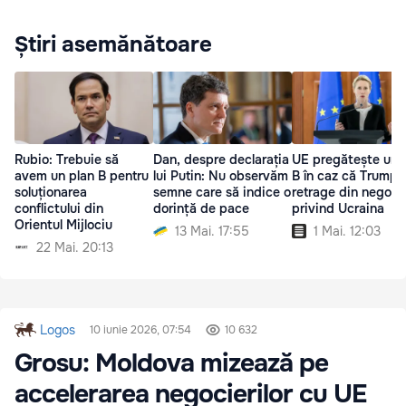
Știri asemănătoare
Rubio: Trebuie să
Dan, despre declarația
UE pregătește un 
avem un plan B pentru
lui Putin: Nu observăm
B în caz că Trump 
soluționarea
semne care să indice o
retrage din negocie
conflictului din
dorință de pace
privind Ucraina
Orientul Mijlociu
13 Mai. 17:55
1 Mai. 12:03
22 Mai. 20:13
Logos
10 iunie 2026, 07:54
10 632
Grosu: Moldova mizează pe
accelerarea negocierilor cu UE