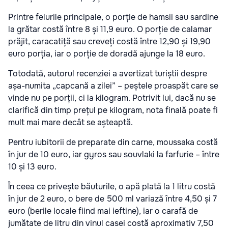
Printre felurile principale, o porție de hamsii sau sardine
la grătar costă între 8 și 11,9 euro. O porție de calamar
prăjit, caracatiță sau creveți costă între 12,90 și 19,90
euro porția, iar o porție de doradă ajunge la 18 euro.
Totodată, autorul recenziei a avertizat turiștii despre
așa-numita „capcană a zilei” – peștele proaspăt care se
vinde nu pe porții, ci la kilogram. Potrivit lui, dacă nu se
clarifică din timp prețul pe kilogram, nota finală poate fi
mult mai mare decât se așteaptă.
Pentru iubitorii de preparate din carne, moussaka costă
în jur de 10 euro, iar gyros sau souvlaki la farfurie – între
10 și 13 euro.
În ceea ce privește băuturile, o apă plată la 1 litru costă
în jur de 2 euro, o bere de 500 ml variază între 4,50 și 7
euro (berile locale fiind mai ieftine), iar o carafă de
jumătate de litru din vinul casei costă aproximativ 7,50