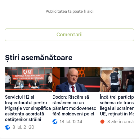
Publicitatea ta poate fi aici
Comentarii
Știri asemănătoare
Serviciul 112 și
Dodon: Riscăm să
Încă trei participanț
Inspectoratul pentru
rămânem cu un
schema de transpo
Migrație vor simplifica
pământ moldovenesc
ilegal al ucrainenilo
asistența acordată
fără moldoveni pe el
UE, reținuți în Mol
cetățenilor străini
18 Iul. 12:14
3 zile în urmă
8 Iul. 21:20