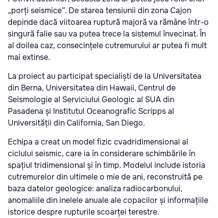
„porți seismice”. De starea tensiunii din zona Cajon
depinde dacă viitoarea ruptură majoră va rămâne într-o
singură falie sau va putea trece la sistemul învecinat. În
al doilea caz, consecințele cutremurului ar putea fi mult
mai extinse.
La proiect au participat specialiști de la Universitatea
din Berna, Universitatea din Hawaii, Centrul de
Seismologie al Serviciului Geologic al SUA din
Pasadena și Institutul Oceanografic Scripps al
Universității din California, San Diego.
Echipa a creat un model fizic cvadridimensional al
ciclului seismic, care ia în considerare schimbările în
spațiul tridimensional și în timp. Modelul include istoria
cutremurelor din ultimele o mie de ani, reconstruită pe
baza datelor geologice: analiza radiocarbonului,
anomaliile din inelele anuale ale copacilor și informațiile
istorice despre rupturile scoarței terestre.