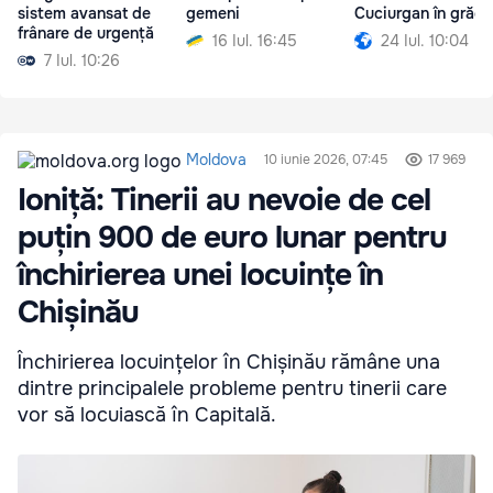
sistem avansat de
gemeni
Cuciurgan în grădi
frânare de urgență
16 Iul. 16:45
24 Iul. 10:04
7 Iul. 10:26
Moldova
10 iunie 2026, 07:45
17 969
Ioniță: Tinerii au nevoie de cel
puțin 900 de euro lunar pentru
închirierea unei locuințe în
Chișinău
Închirierea locuințelor în Chișinău rămâne una
dintre principalele probleme pentru tinerii care
vor să locuiască în Capitală.