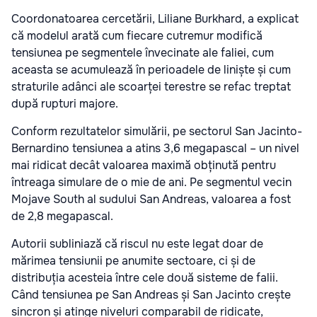
Coordonatoarea cercetării, Liliane Burkhard, a explicat
că modelul arată cum fiecare cutremur modifică
tensiunea pe segmentele învecinate ale faliei, cum
aceasta se acumulează în perioadele de liniște și cum
straturile adânci ale scoarței terestre se refac treptat
după rupturi majore.
Conform rezultatelor simulării, pe sectorul San Jacinto-
Bernardino tensiunea a atins 3,6 megapascal – un nivel
mai ridicat decât valoarea maximă obținută pentru
întreaga simulare de o mie de ani. Pe segmentul vecin
Mojave South al sudului San Andreas, valoarea a fost
de 2,8 megapascal.
Autorii subliniază că riscul nu este legat doar de
mărimea tensiunii pe anumite sectoare, ci și de
distribuția acesteia între cele două sisteme de falii.
Când tensiunea pe San Andreas și San Jacinto crește
sincron și atinge niveluri comparabil de ridicate,