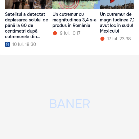
Satelitul a detectat
Un cutremur cu
Un cutremur de
deplasarea solului de
magnitudinea 3,4 s-a
magnitudinea 7,3 a
până la 60 de
produs în România
avut loc în sudul
centimetri după
Mexicului
9 Iul. 10:17
cutremurele din
17 Iul. 23:38
Venezuela
10 Iul. 18:30