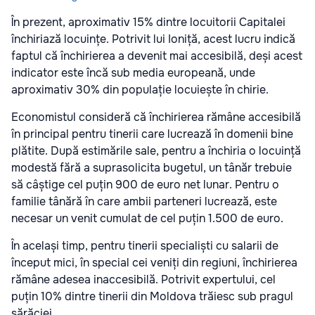
În prezent, aproximativ 15% dintre locuitorii Capitalei
închiriază locuințe. Potrivit lui Ioniță, acest lucru indică
faptul că închirierea a devenit mai accesibilă, deși acest
indicator este încă sub media europeană, unde
aproximativ 30% din populație locuiește în chirie.
Economistul consideră că închirierea rămâne accesibilă
în principal pentru tinerii care lucrează în domenii bine
plătite. După estimările sale, pentru a închiria o locuință
modestă fără a suprasolicita bugetul, un tânăr trebuie
să câștige cel puțin 900 de euro net lunar. Pentru o
familie tânără în care ambii parteneri lucrează, este
necesar un venit cumulat de cel puțin 1.500 de euro.
În același timp, pentru tinerii specialiști cu salarii de
început mici, în special cei veniți din regiuni, închirierea
rămâne adesea inaccesibilă. Potrivit expertului, cel
puțin 10% dintre tinerii din Moldova trăiesc sub pragul
sărăciei.