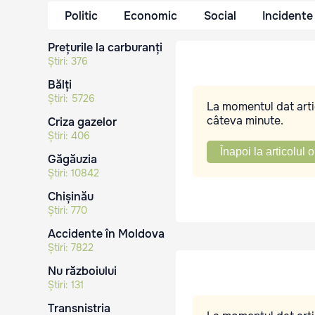
Politic
Economic
Social
Incidente
Prețurile la carburanți
Știri:
376
Bălți
Știri:
5726
La momentul dat artic
câteva minute.
Criza gazelor
Știri:
406
Înapoi la articolul o
Găgăuzia
Știri:
10842
Chișinău
Știri:
770
Accidente în Moldova
Știri:
7822
Nu războiului
Știri:
131
Transnistria