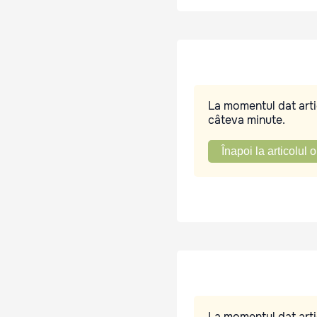
La momentul dat artic
câteva minute.
Înapoi la articolul o
La momentul dat artic