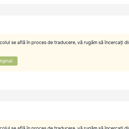
olul se află în proces de traducere, vă rugăm să încercați di
riginal
olul se află în proces de traducere, vă rugăm să încercați di