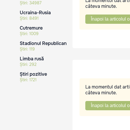
La momentul dat artic
Știri:
34987
câteva minute.
Ucraina-Rusia
Știri:
8491
Înapoi la articolul o
Cutremure
Știri:
1009
Stadionul Republican
Știri:
119
Limba rusă
Știri:
292
Știri pozitive
Știri:
1721
La momentul dat artic
câteva minute.
Înapoi la articolul o