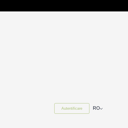
⌵
RO
Autentificare