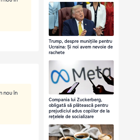
Trump, despre munițiile pentru
Ucraina: Și noi avem nevoie de
rachete
n nou în
Compania lui Zuckerberg,
obligată să plătească pentru
prejudiciul adus copiilor de la
rețelele de socializare