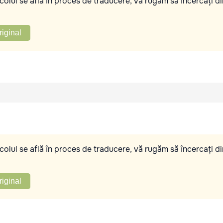
olul se află în proces de traducere, vă rugăm să încercați di
riginal
olul se află în proces de traducere, vă rugăm să încercați di
riginal