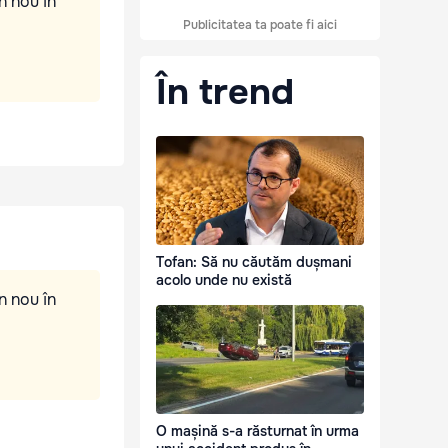
n nou în
Publicitatea ta poate fi aici
În trend
Tofan: Să nu căutăm dușmani
acolo unde nu există
n nou în
O mașină s-a răsturnat în urma