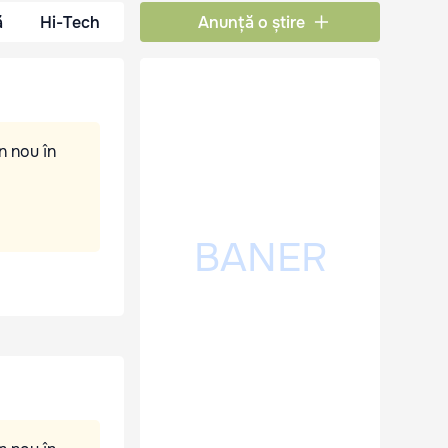
ă
Hi-Tech
Anunță o știre
n nou în