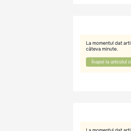
La momentul dat artic
câteva minute.
Înapoi la articolul o
La momentul dat artic