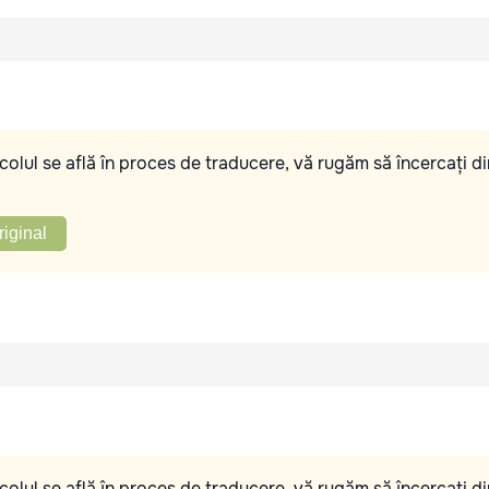
olul se află în proces de traducere, vă rugăm să încercați di
riginal
olul se află în proces de traducere, vă rugăm să încercați di