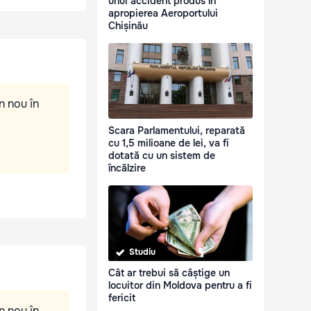
unui accident produs în
apropierea Aeroportului
Chișinău
n nou în
Scara Parlamentului, reparată
cu 1,5 milioane de lei, va fi
dotată cu un sistem de
încălzire
Studiu
Cât ar trebui să câștige un
locuitor din Moldova pentru a fi
fericit
n nou în