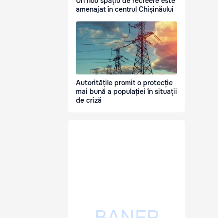
Un nou spațiu de recreere este
amenajat în centrul Chișinăului
Autoritățile promit o protecție
mai bună a populației în situații
de criză