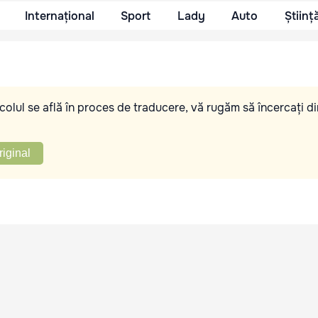
Internațional
Sport
Lady
Auto
Științ
olul se află în proces de traducere, vă rugăm să încercați di
riginal