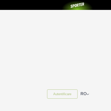
⌵
RO
Autentificare