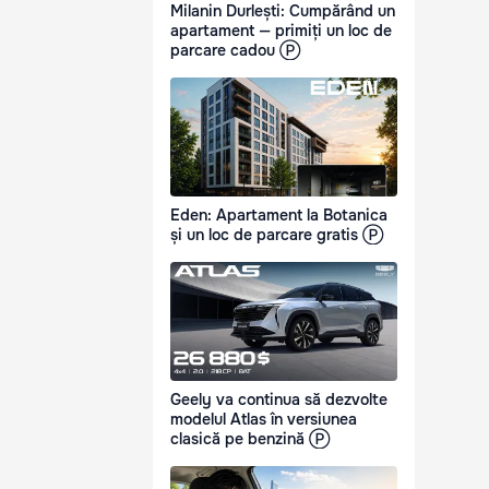
Milanin Durlești: Cumpărând un
apartament — primiți un loc de
parcare cadou Ⓟ
Eden: Apartament la Botanica
și un loc de parcare gratis Ⓟ
Geely va continua să dezvolte
modelul Atlas în versiunea
clasică pe benzină Ⓟ