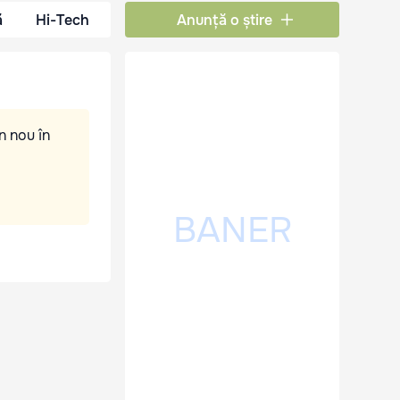
ă
Hi-Tech
Anunță o știre
n nou în