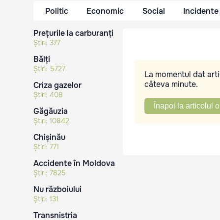
Politic
Economic
Social
Incidente
Prețurile la carburanți
Știri:
377
Bălți
Știri:
5727
La momentul dat artic
câteva minute.
Criza gazelor
Știri:
408
Înapoi la articolul o
Găgăuzia
Știri:
10842
Chișinău
Știri:
771
Accidente în Moldova
Știri:
7825
Nu războiului
Știri:
131
Transnistria