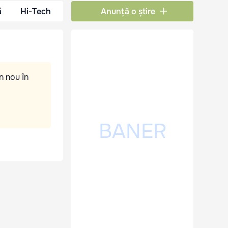
ă
Hi-Tech
Anunță o știre
n nou în