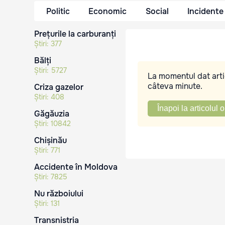
Politic
Economic
Social
Incidente
Prețurile la carburanți
Știri:
377
Bălți
Știri:
5727
La momentul dat artic
câteva minute.
Criza gazelor
Știri:
408
Înapoi la articolul o
Găgăuzia
Știri:
10842
Chișinău
Știri:
771
Accidente în Moldova
Știri:
7825
Nu războiului
Știri:
131
Transnistria