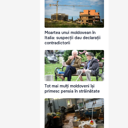
Moartea unui moldovean în
Italia: suspecții dau declarații
contradictorii
Tot mai mulți moldoveni își
primesc pensia în străinătate