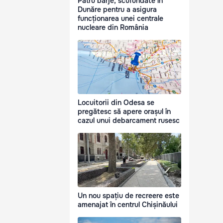
Patru barje, scufundate în
Dunăre pentru a asigura
funcționarea unei centrale
nucleare din România
Locuitorii din Odesa se
pregătesc să apere orașul în
cazul unui debarcament rusesc
Un nou spațiu de recreere este
amenajat în centrul Chișinăului