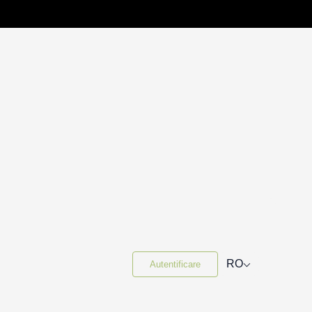
⌵
RO
Autentificare