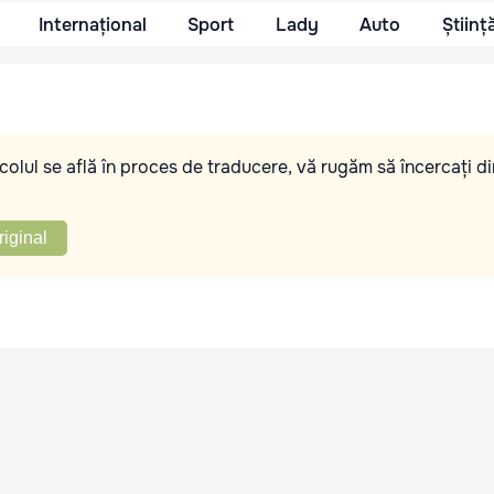
Internațional
Sport
Lady
Auto
Științ
olul se află în proces de traducere, vă rugăm să încercați di
riginal