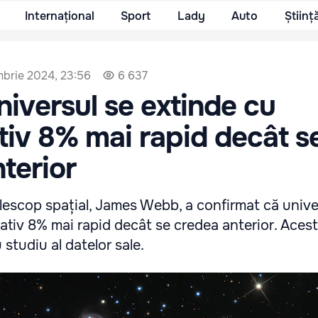
Internațional
Sport
Lady
Auto
Științ
brie 2024, 23:56
6 637
niversul se extinde cu
iv 8% mai rapid decât s
terior
elescop spațial, James Webb, a confirmat că unive
ativ 8% mai rapid decât se credea anterior. Acest
 studiu al datelor sale.