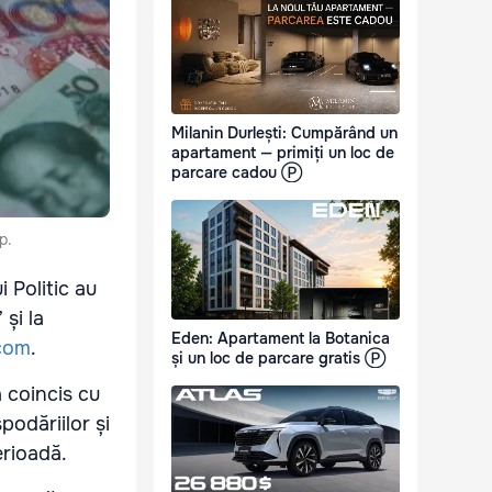
Milanin Durlești: Cumpărând un
apartament — primiți un loc de
parcare cadou Ⓟ
p.
i Politic au
și la
Eden: Apartament la Botanica
.com
.
și un loc de parcare gratis Ⓟ
a coincis cu
podăriilor și
erioadă.