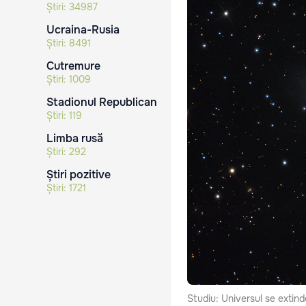
Știri:
34987
Ucraina-Rusia
Știri:
8491
Cutremure
Știri:
1009
Stadionul Republican
Știri:
119
Limba rusă
Știri:
292
Știri pozitive
Știri:
1721
Studiu: Universul se extin