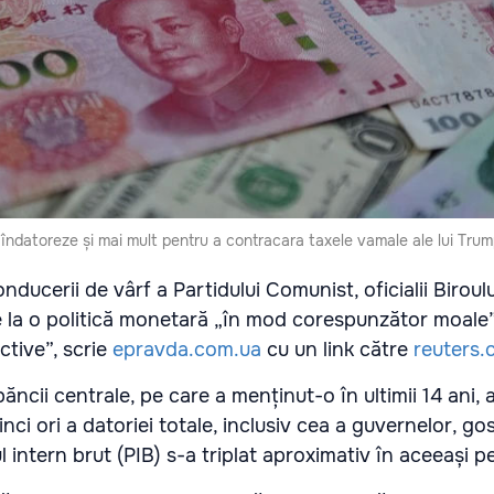
 îndatoreze și mai mult pentru a contracara taxele vamale ale lui Trum
ducerii de vârf a Partidului Comunist, oficialii Biroulu
e la o politică monetară „în mod corespunzător moale” 
ctive”, scrie
epravda.com.ua
cu un link către
reuters
băncii centrale, pe care a menținut-o în ultimii 14 ani, 
nci ori a datoriei totale, inclusiv cea a guvernelor, gos
 intern brut (PIB) s-a triplat aproximativ în aceeași p