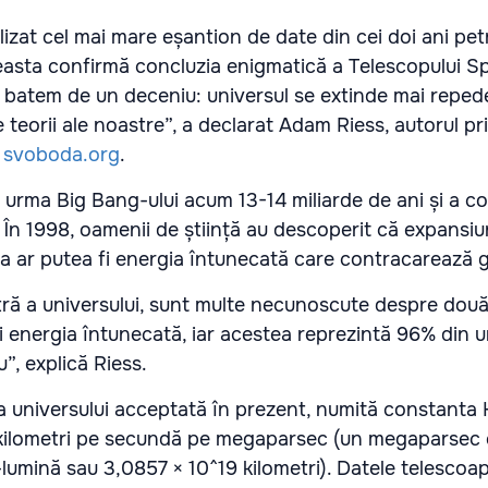
alizat cel mai mare eșantion de date din cei doi ani pet
asta confirmă concluzia enigmatică a Telescopului Sp
 batem de un deceniu: universul se extinde mai reped
 teorii ale noastre”, a declarat Adam Riess, autorul pri
ă
svoboda.org
.
n urma Big Bang-ului acum 13-14 miliarde de ani și a c
. În 1998, oamenii de știință au descoperit că expansi
za ar putea fi energia întunecată care contracarează g
tră a universului, sunt multe necunoscute despre dou
i energia întunecată, iar acestea reprezintă 96% din u
u”, explică Riess.
 universului acceptată în prezent, numită constanta 
 kilometri pe secundă pe megaparsec (un megaparsec 
-lumină sau 3,0857 × 10^19 kilometri). Datele telescoa