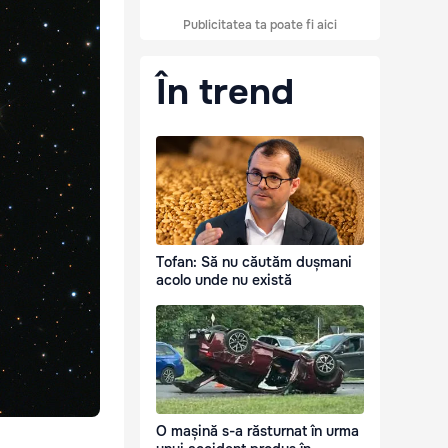
Publicitatea ta poate fi aici
În trend
Tofan: Să nu căutăm dușmani
acolo unde nu există
O mașină s-a răsturnat în urma