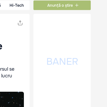
ă
Hi-Tech
Anunță o știre
e
rsul se
 lucru