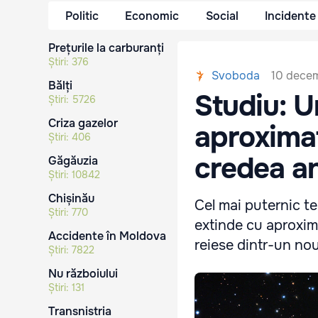
Politic
Economic
Social
Incidente
Prețurile la carburanți
Știri:
376
10 decem
Svoboda
Bălți
Studiu: U
Știri:
5726
Criza gazelor
aproximat
Știri:
406
credea an
Găgăuzia
Știri:
10842
Chișinău
Cel mai puternic t
Știri:
770
extinde cu aproxim
Accidente în Moldova
reiese dintr-un nou
Știri:
7822
Nu războiului
Știri:
131
Transnistria