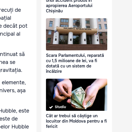
unui accident produs în
apropierea Aeroportului
recuți de
Chișinău
ațial
e decât pot
ncipal al
ontinuat să
Scara Parlamentului, reparată
cu 1,5 milioane de lei, va fi
unea se
dotată cu un sistem de
ravitația.
încălzire
ă elemente,
nivers, așa
Studiu
Hubble, este
Cât ar trebui să câștige un
este de
locuitor din Moldova pentru a fi
pelor Hubble
fericit