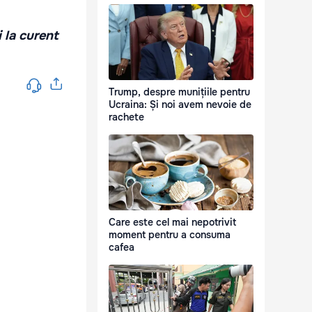
i la curent
Trump, despre munițiile pentru
Ucraina: Și noi avem nevoie de
rachete
Care este cel mai nepotrivit
moment pentru a consuma
cafea