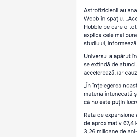
Astrofizicienii au an
Webb în spațiu. „Ace
Hubble pe care o tot
explica cele mai bune
studiului, informeaz
Universul a apărut î
se extindă de atunci
accelerează, iar cau
„În înțelegerea noas
materia întunecată ș
că nu este puțin lucr
Rata de expansiune a
de aproximativ 67,4
3,26 milioane de ani