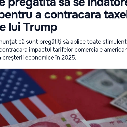
e pregătită să se îndator
pentru a contracara taxe
e lui Trump
anunțat că sunt pregătiți să aplice toate stimulent
contracara impactul tarifelor comerciale america
 creșterii economice în 2025.