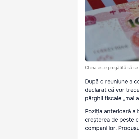
China este pregătită să se
După o reuniune a con
declarat că vor trec
pârghii fiscale „mai a
Poziția anterioară a 
creșterea de peste ci
companiilor. Produsul