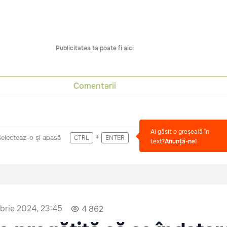
Publicitatea ta poate fi aici
Comentarii
Ai găsit o greșeală în
+
Selecteaz-o și apasă
CTRL
ENTER
text?
Anunță-ne!
brie 2024, 23:45
4 862