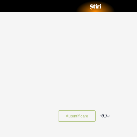
⌵
RO
Autentificare